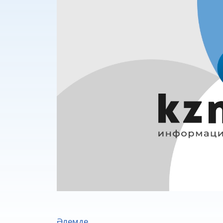
Әлемде