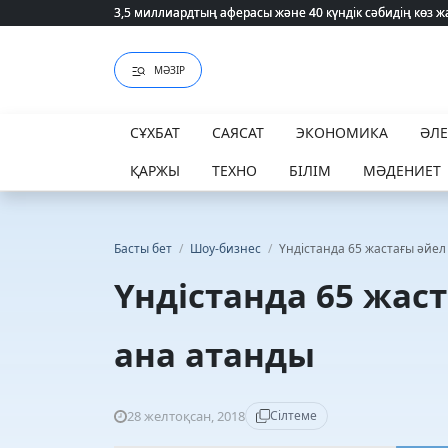
3,5 миллиардтың аферасы және 40 күндік сәбидің көз
3,5 миллиардтың аферасы және 40 күндік сәбидің көз
МӘЗІР
СҰХБАТ
САЯСАТ
ЭКОНОМИКА
ӘЛ
ҚАРЖЫ
ТЕХНО
БІЛІМ
МӘДЕНИЕТ
Басты бет
/
Шоу-бизнес
/
Үндістанда 65 жастағы әйел
Үндістанда 65 жаст
ана атанды
28 желтоқсан, 2018
Сілтеме