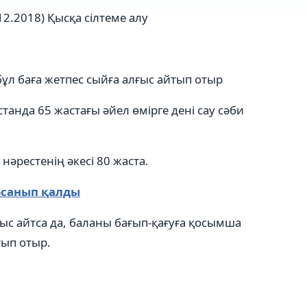
12.2018)
Қысқа сілтеме алу
бұл баға жетпес сыйға алғыс айтып отыр
станда 65 жастағы әйел өмірге дені сау сәби
рестенің әкесі 80 жаста.
босанып қалды
ғыс айтса да, баланы бағып-қағуға қосымша
тып отыр.