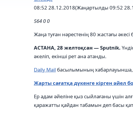
08:52 28.12.2018
(Жаңартылды 09:52 28.
564
0
0
Жаңа туған нәрестенің 80 жастағы әкесі 
АСТАНА, 28 желтоқсан — Sputnik.
Үнді
әкеліп, екінші рет ана атанды.
Daily Mail
басылымының хабарлауынша, нә
Жарты сағатқа дүкенге кірген әйел 
Ер адам әйеліне қыз сыйлағаны үшін ал
қаражатты қайдан табамын деп басы қа