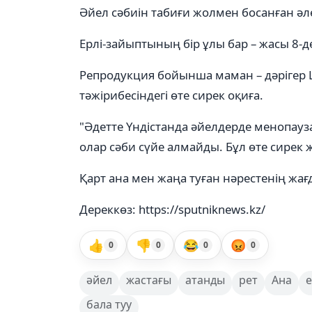
Әйел сәбиін табиғи жолмен босанған әле
Ерлі-зайыптының бір ұлы бар – жасы 8-д
Репродукция бойынша маман – дәрігер
тәжірибесіндегі өте сирек оқиға.
"Әдетте Үндістанда әйелдерде менопауза
олар сәби сүйе алмайды. Бұл өте сирек жа
Қарт ана мен жаңа туған нәрестенің жағ
Дереккөз: https://sputniknews.kz/
👍
👎
😂
😡
0
0
0
0
әйел
жастағы
атанды
рет
Ана
е
бала туу