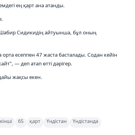
мдегі ең қарт ана атанды.
е.
 Шабир Сидикидің айтуынша, бұл оның
 орта есеппен 47 жаста басталады. Содан кейін
йт", — деп атап өтті дәрігер.
дайы жақсы екен.
кінші
65
қарт
Үндістан
Үндістанда