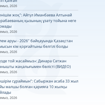
сіп қалған
амыз, 2026
енішім жоқ": Айгүл Иманбаева Алтынай
рабаеваның қызының ұзату тойына неге
рмады
амыз, 2026
лем аруы - 2026" байқауында Қазақстан
мысын кім қорғайтыны белгілі болды
амыз, 2026
үзде той жасаймыз»: Динара Сәтжан
анышты жаңалығымен бөлісті (ВИДЕО)
амыз, 2026
ешірім сұраймын”: Сабыржан асаба 33 жыл
йы малшы болған қарияға 10 жылқы
йлады
амыз, 2026