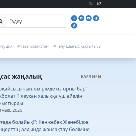
RU
KZ
йттан іздеу
итуция
# Таза Қазақстан
# Таяу Шығыс қақтығысы
қсас жаңалық
БАРЛЫҒЫ
рқайсысының өмірімде өз орны бар”:
кболат Тілеухан халыққа үш әйелін
ныстырды
амыз, 2026
ұғада болайық!”: Кенжебек Жанәбілов
нцерттің алдында жансақтау бөліміне