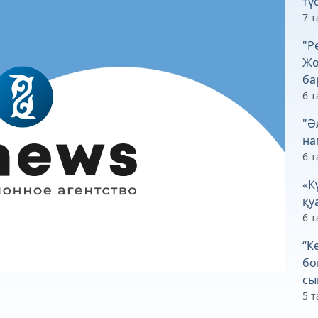
тү
7 т
"Р
Жо
ба
6 т
"Ә
на
6 т
«К
қу
6 т
“К
бо
сы
5 т