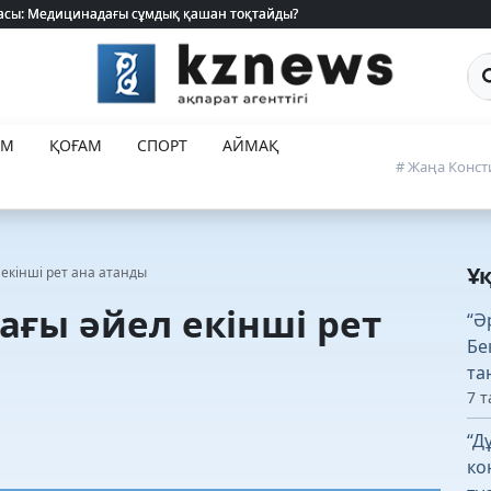
 жасы: Медицинадағы сұмдық қашан тоқтайды?
 жасы: Медицинадағы сұмдық қашан тоқтайды?
Са
ЕМ
ҚОҒАМ
СПОРТ
АЙМАҚ
# Жаңа Конст
Ұ
 екінші рет ана атанды
ағы әйел екінші рет
“Ә
Бе
та
7 т
“Д
ко