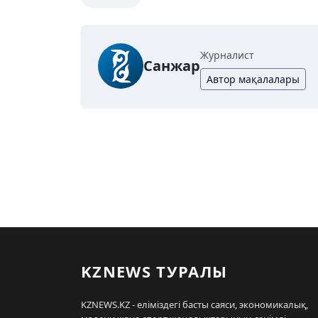
Журналист
Санжар
Автор мақалалары
KZNEWS ТУРАЛЫ
KZNEWS.KZ - еліміздегі басты саяси, экономикалық,