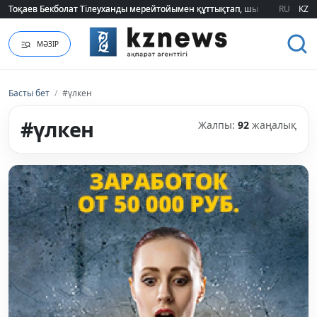
RU
KZ
2026 жылғы білім грантын иеленгендердің тізімі жарияланды (ТІЗІМ)
МӘЗІР
Басты бет
/
#үлкен
#үлкен
Жалпы:
92
жаңалық