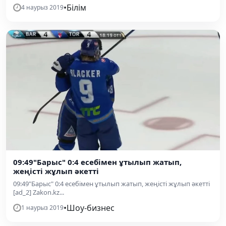
•
Білім
4 наурыз 2019
09:49"Барыс" 0:4 есебімен ұтылып жатып,
жеңісті жұлып әкетті
09:49"Барыс" 0:4 есебімен ұтылып жатып, жеңісті жұлып әкетті
[ad_2] Zakon.kz...
•
Шоу-бизнес
1 наурыз 2019