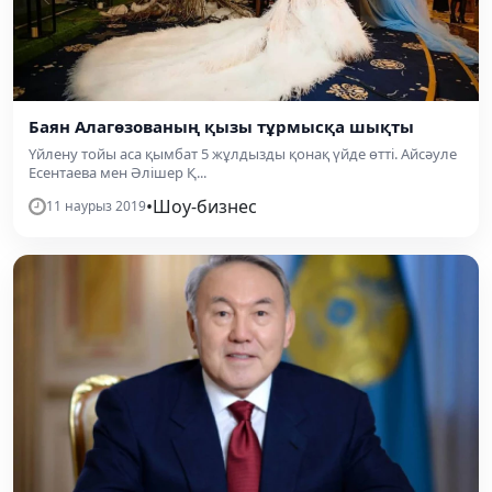
Баян Алагөзованың қызы тұрмысқа шықты
Үйлену тойы аса қымбат 5 жұлдызды қонақ үйде өтті. Айсәуле
Есентаева мен Әлішер Қ...
•
Шоу-бизнес
11 наурыз 2019