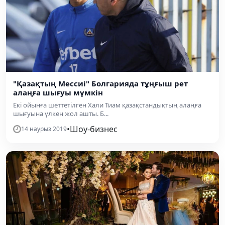
"Қазақтың Мессиі" Болгарияда тұңғыш рет
алаңға шығуы мүмкін
Екі ойынға шеттетілген Хали Тиам қазақстандықтың алаңға
шығуына үлкен жол ашты. Б...
•
Шоу-бизнес
14 наурыз 2019