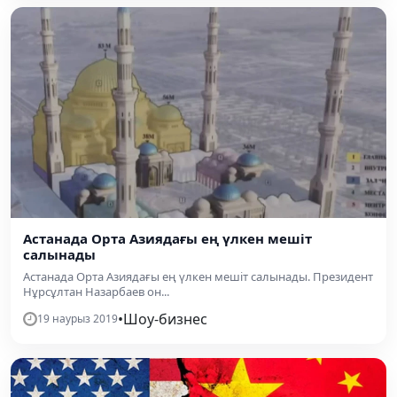
Астанада Орта Азиядағы ең үлкен мешіт
салынады
Астанада Орта Азиядағы ең үлкен мешіт салынады. Президент
Нұрсұлтан Назарбаев он...
•
Шоу-бизнес
19 наурыз 2019