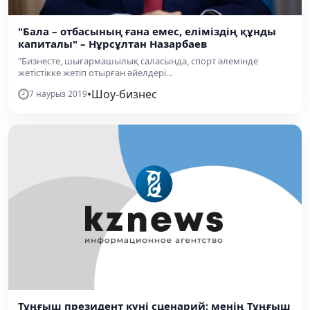
"Бала – отбасының ғана емес, еліміздің құнды
капиталы" – Нұрсұлтан Назарбаев
"Бизнесте, шығармашылық саласында, спорт әлемінде
жетістікке жетіп отырған әйелдері...
•
Шоу-бизнес
7 наурыз 2019
Тұңғыш президент күні сценарий: менің Тұңғыш