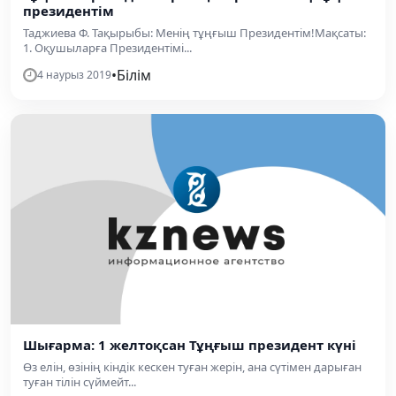
президентім
Таджиева Ф. Тақырыбы: Менің тұңғыш Президентім!Мақсаты:
1. Оқушыларға Президентімі...
•
Білім
4 наурыз 2019
Шығарма: 1 желтоқсан Тұңғыш президент күні
Өз елін, өзінің кіндік кескен туған жерін, ана сүтімен дарыған
туған тілін сүймейт...