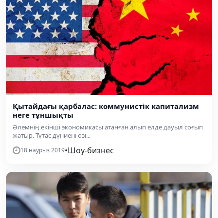
Қытайдағы қарбалас: коммунистік капитализм
неге тұншықты
Әлемнің екінші экономикасы атанған алып елде дауыл соғып
жатыр. Тұтас дүниені өзі...
•
Шоу-бизнес
18 наурыз 2019