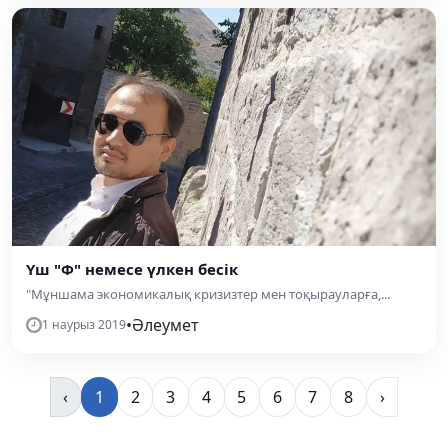
Үш "Ф" немесе үлкен бесік
"Мұншама экономикалық кризизтер мен тоқырауларға,...
•
Әлеумет
1 наурыз 2019
‹
1
2
3
4
5
6
7
8
›