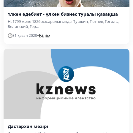
Үлкен әдебиет - үлкен бизнес туралы қазақша
Н. 1799 және 1826 жж.аралығында Пушкин, Тютчев, Гоголь,
Белинский, Гер...
•
Білім
31 қазан 2020
Дастархан мәзірі