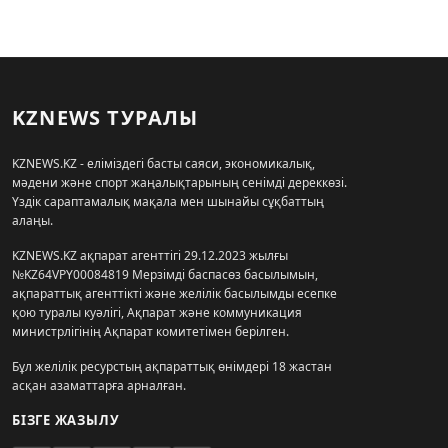
KZNEWS ТУРАЛЫ
KZNEWS.KZ - еліміздегі басты саяси, экономикалық,
мәдени және спорт жаңалықтарының сенімді дереккөзі.
Үздік сараптамалық мақала мен шынайы сұқбаттың
алаңы.
KZNEWS.KZ ақпарат агенттігі 29.12.2023 жылғы
№KZ64VPY00084819 Мерзімді баспасөз басылымын,
ақпараттық агенттікті және желілік басылымды есепке
қою туралы куәлігі, Ақпарат және коммуникация
министрлігінің Ақпарат комитетімен берілген.
Бұл желілік ресурстың ақпараттық өнімдері 18 жастан
асқан азаматтарға арналған.
БІЗГЕ ЖАЗЫЛУ