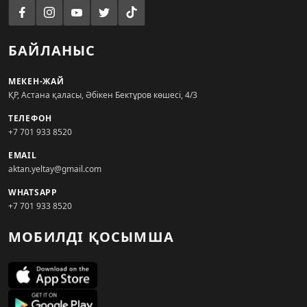
БАЙЛАНЫС
МЕКЕН-ЖАЙ
ҚР, Астана қаласы, Әбікен Бектұров көшесі, 4/3
ТЕЛЕФОН
+7 701 933 8520
EMAIL
aktan.yeltay@gmail.com
WHATSAPP
+7 701 933 8520
МОБИЛДІ ҚОСЫМША