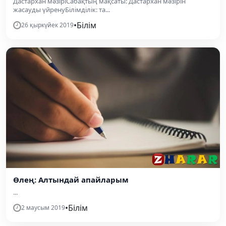
Дастархан мәзіріСабақтың мақсаты: Дастархан мәзірін
жасауды үйренуБілімділік: та...
•
Білім
26 қыркүйек 2019
Өлең: Алтындай апайларым
...
•
Білім
2 маусым 2019