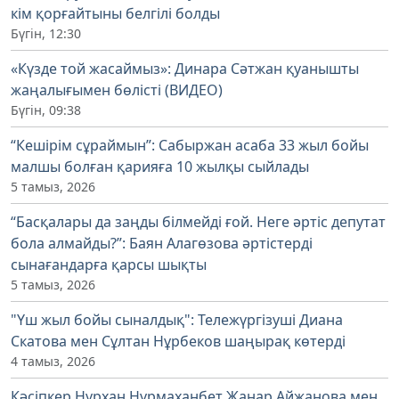
кім қорғайтыны белгілі болды
Бүгін, 12:30
«Күзде той жасаймыз»: Динара Сәтжан қуанышты
жаңалығымен бөлісті (ВИДЕО)
Бүгін, 09:38
“Кешірім сұраймын”: Сабыржан асаба 33 жыл бойы
малшы болған қарияға 10 жылқы сыйлады
5 тамыз, 2026
“Басқалары да заңды білмейді ғой. Неге әртіс депутат
бола алмайды?”: Баян Алагөзова әртістерді
сынағандарға қарсы шықты
5 тамыз, 2026
"Үш жыл бойы сыналдық": Тележүргізуші Диана
Скатова мен Сұлтан Нұрбеков шаңырақ көтерді
4 тамыз, 2026
Кәсіпкер Нұрхан Нұрмаханбет Жанар Айжанова мен