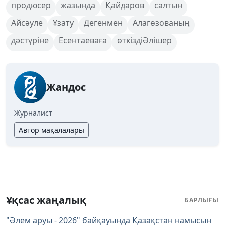
продюсер
жазында
Қайдаров
салтын
Айсәуле
Ұзату
Дегенмен
Алагөзованың
дәстүріне
Есентаеваға
өткіздіӘлішер
Жандос
Журналист
Автор мақалалары
Ұқсас жаңалық
БАРЛЫҒЫ
"Әлем аруы - 2026" байқауында Қазақстан намысын