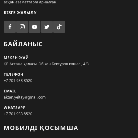
асқан азаматтарға арналған.
БІЗГЕ ЖАЗЫЛУ
БАЙЛАНЫС
МЕКЕН-ЖАЙ
ҚР, Астана қаласы, Әбікен Бектұров көшесі, 4/3
ТЕЛЕФОН
+7 701 933 8520
EMAIL
aktan.yeltay@gmail.com
WHATSAPP
+7 701 933 8520
МОБИЛДІ ҚОСЫМША