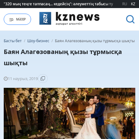
"320 мың теңге таппасаң... кедейсің": әлеуметтің табысы туралы түсінігі ө
"320 мың теңге таппасаң... кедейсің": әлеуметтің табысы туралы түсінігі ө
RU
KZ
МӘЗІР
Басты бет
/
Шоу-бизнес
/
Баян Алагөзованың қызы тұрмысқа шықты
Баян Алагөзованың қызы тұрмысқа
шықты
11 наурыз, 2019