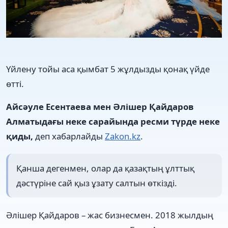
Үйлену тойы аса қымбат 5 жұлдызды қонақ үйде
өтті.
Айсәуле Есентаева мен Әлішер Қайдаров
Алматыдағы неке сарайында ресми түрде неке
қиды,
деп хабарлайды
Zakon.kz
.
Қанша дегенмен, олар да қазақтың ұлттық
дәстүріне сай қыз ұзату салтын өткізді.
Әлішер Қайдаров – жас бизнесмен. 2018 жылдың