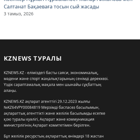
Салтанат Бақаеваға тосын сый жасады
3 тамыз, 2026
KZNEWS ТУРАЛЫ
KZNEWS.KZ - еліміздегі басты саяси, экономикалық,
мәдени және спорт жаңалықтарының сенімді дереккөзі.
Үздік сараптамалық мақала мен шынайы сұқбаттың
алаңы.
KZNEWS.KZ ақпарат агенттігі 29.12.2023 жылғы
№KZ64VPY00084819 Мерзімді баспасөз басылымын,
ақпараттық агенттікті және желілік басылымды есепке
қою туралы куәлігі, Ақпарат және коммуникация
министрлігінің Ақпарат комитетімен берілген.
Бұл желілік ресурстың ақпараттық өнімдері 18 жастан