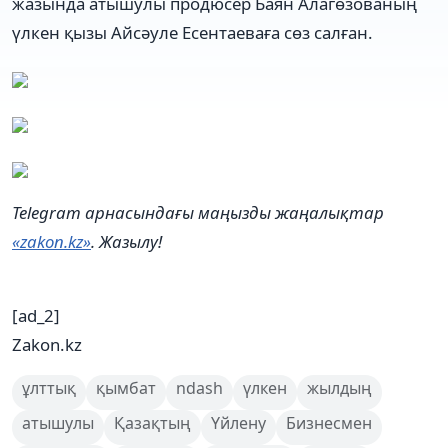
жазында атышулы продюсер Баян Алагөзованың
үлкен қызы Айсәуле Есентаеваға сөз салған.
Telegram арнасындағы маңызды жаңалықтар
«zakon.kz»
. Жазылу!
[ad_2]
Zakon.kz
ұлттық
қымбат
ndash
үлкен
жылдың
атышулы
Қазақтың
Үйлену
Бизнесмен