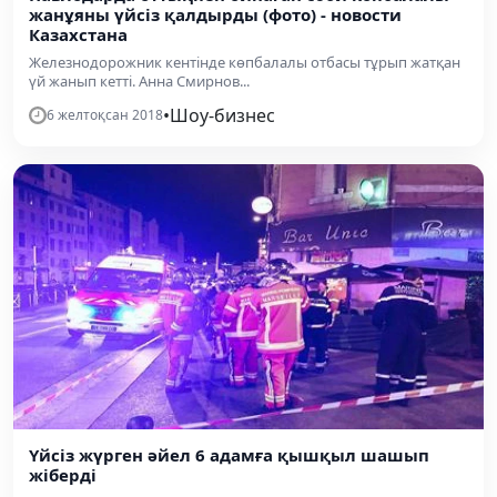
жанұяны үйсіз қалдырды (фото) - новости
Казахстана
Железнодорожник кентінде көпбалалы отбасы тұрып жатқан
үй жанып кетті. Анна Смирнов...
•
Шоу-бизнес
6 желтоқсан 2018
Үйсіз жүрген әйел 6 адамға қышқыл шашып
жіберді