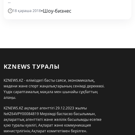
...
•
Шоу-бизнес
18 қараша 2018
KZNEWS ТУРАЛЫ
KZNEWS.KZ - еліміздегі басты саяси, экономикалық,
мәдени және спорт жаңалықтарының сенімді дереккөзі.
Үздік сараптамалық мақала мен шынайы сұқбаттың
алаңы.
KZNEWS.KZ ақпарат агенттігі 29.12.2023 жылғы
№KZ64VPY00084819 Мерзімді баспасөз басылымын,
ақпараттық агенттікті және желілік басылымды есепке
қою туралы куәлігі, Ақпарат және коммуникация
министрлігінің Ақпарат комитетімен берілген.