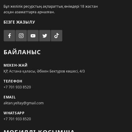
Бұл желілік ресурстың ақпараттық өнімдері 18 жастан
асқан азаматтарға арналған.
БІЗГЕ ЖАЗЫЛУ
БАЙЛАНЫС
МЕКЕН-ЖАЙ
ҚР, Астана қаласы, Әбікен Бектұров көшесі, 4/3
ТЕЛЕФОН
+7 701 933 8520
EMAIL
aktan.yeltay@gmail.com
WHATSAPP
+7 701 933 8520