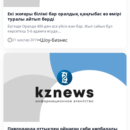
Екі жоғары білімі бар оралдық қаңғыбас өз өмірі
туралы айтып берді
Бүгінде Оралда 400-ден аса үйсіз жан бар. Жыл сайын бұл
көрсеткіш 5-6 адамға өсуде....
•
Шоу-бизнес
21 қаңтар 2019
Павлодарда оттықпен ойнаған сәби көпбалалы