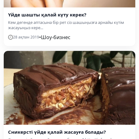
Үйде шашты қалай күту керек?
Кем дегенде аптасына бір рет сіз шашыңызға арнайы күтім
жасауыңыз кере...
•
Шоу-бизнес
28 ақпан 2019
Сникерсті үйде қалай жасауға болады?