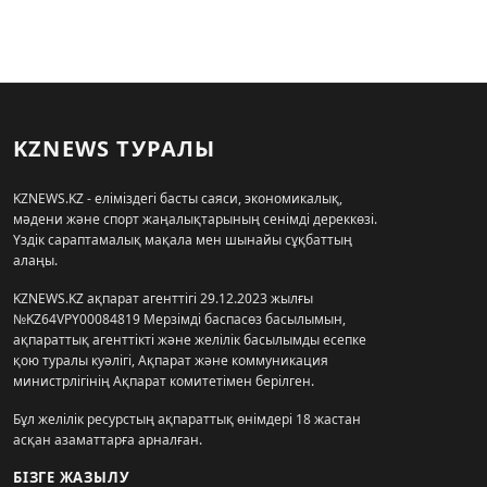
KZNEWS ТУРАЛЫ
KZNEWS.KZ - еліміздегі басты саяси, экономикалық,
мәдени және спорт жаңалықтарының сенімді дереккөзі.
Үздік сараптамалық мақала мен шынайы сұқбаттың
алаңы.
KZNEWS.KZ ақпарат агенттігі 29.12.2023 жылғы
№KZ64VPY00084819 Мерзімді баспасөз басылымын,
ақпараттық агенттікті және желілік басылымды есепке
қою туралы куәлігі, Ақпарат және коммуникация
министрлігінің Ақпарат комитетімен берілген.
Бұл желілік ресурстың ақпараттық өнімдері 18 жастан
асқан азаматтарға арналған.
БІЗГЕ ЖАЗЫЛУ