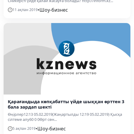
Сникерсті үйде қалай жасауға болады? http://inform.kz...
•
Шоу-бизнес
11 ақпан 2019
Қарағандыда көпқабатты үйде шыққан өрттен 3
бала зардап шекті
Өңірлер12:13 05.02.2019(Жаңартылды 12:19 05.02.2019) Қысқа
сілтеме алу60 0 0Өрт сөн...
•
Шоу-бизнес
5 ақпан 2019