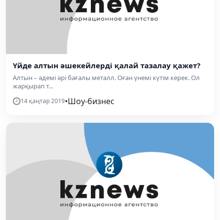
Үйде алтын әшекейлерді қалай тазалау қажет?
Алтын – әдемі әрі бағалы металл. Оған үнемі күтім керек. Ол
жарқырап т...
•
Шоу-бизнес
14 қаңтар 2019