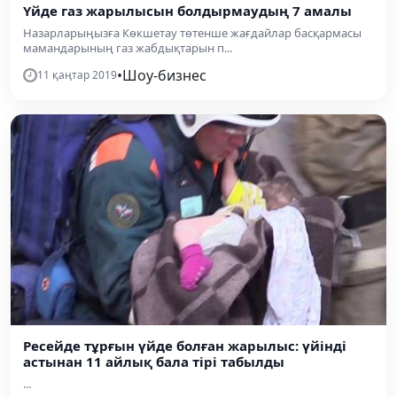
Үйде газ жарылысын болдырмаудың 7 амалы
Назарларыңызға Көкшетау төтенше жағдайлар басқармасы
мамандарының газ жабдықтарын п...
•
Шоу-бизнес
11 қаңтар 2019
Ресейде тұрғын үйде болған жарылыс: үйінді
астынан 11 айлық бала тірі табылды
...