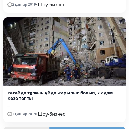
•
Шоу-бизнес
2 қаңтар 2019
Ресейде тұрғын үйде жарылыс болып, 7 адам
қаза тапты
...
•
Шоу-бизнес
1 қаңтар 2019