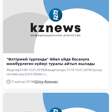
"Өлтірмей тұрғанда" Әйел үйде босануға
мәжбүрлеген күйеуі туралы айтып жылады
Өңірлер21:00 15.01.2019(Жаңартылды 21:18 15.01.2019) Қысқа
сілтеме алу224 0 0Әйел х...
•
Шоу-бизнес
15 қаңтар 2019