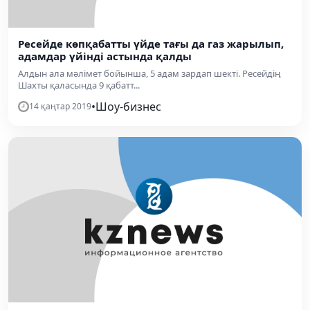
Ресейде көпқабатты үйде тағы да газ жарылып,
адамдар үйінді астында қалды
Алдын ала мәлімет бойынша, 5 адам зардап шекті. Ресейдің
Шахты қаласында 9 қабатт...
•
Шоу-бизнес
14 қаңтар 2019