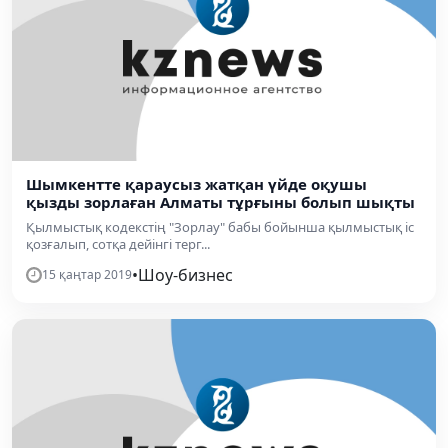
Шымкентте қараусыз жатқан үйде оқушы
қызды зорлаған Алматы тұрғыны болып шықты
Қылмыстық кодекстің "Зорлау" бабы бойынша қылмыстық іс
қозғалып, сотқа дейінгі терг...
•
Шоу-бизнес
15 қаңтар 2019