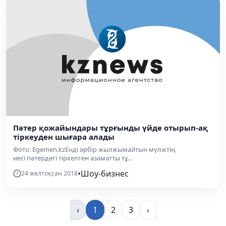
Пәтер қожайындары тұрғынды үйде отырып-ақ
тіркеуден шығара алады
Фото: Egemen.kzЕнді әрбір жылжымайтын мүліктің
иесі пәтердегі тіркелген азаматты тұ...
•
Шоу-бизнес
24 желтоқсан 2018
‹
1
2
3
›