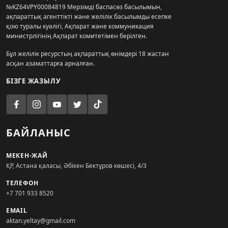
№KZ64VPY00084819 Мерзімді баспасөз басылымын,
ақпараттық агенттікті және желілік басылымды есепке
қою туралы куәлігі, Ақпарат және коммуникация
министрлігінің Ақпарат комитетімен берілген.
Бұл желілік ресурстың ақпараттық өнімдері 18 жастан
асқан азаматтарға арналған.
БІЗГЕ ЖАЗЫЛУ
БАЙЛАНЫС
МЕКЕН-ЖАЙ
ҚР, Астана қаласы, Әбікен Бектұров көшесі, 4/3
ТЕЛЕФОН
+7 701 933 8520
EMAIL
aktan.yeltay@gmail.com