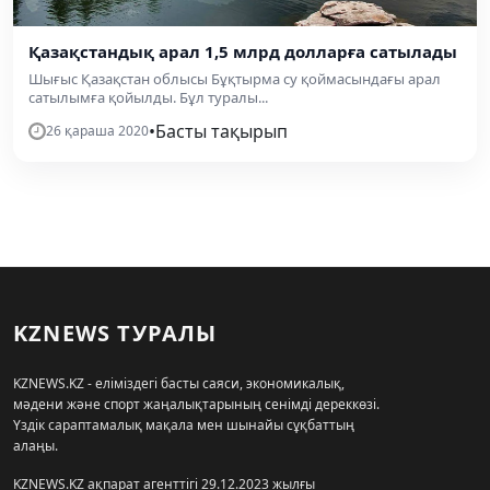
Қазақстандық арал 1,5 млрд долларға сатылады
Шығыс Қазақстан облысы Бұқтырма су қоймасындағы арал
сатылымға қойылды. Бұл туралы...
•
Басты тақырып
26 қараша 2020
KZNEWS ТУРАЛЫ
KZNEWS.KZ - еліміздегі басты саяси, экономикалық,
мәдени және спорт жаңалықтарының сенімді дереккөзі.
Үздік сараптамалық мақала мен шынайы сұқбаттың
алаңы.
KZNEWS.KZ ақпарат агенттігі 29.12.2023 жылғы