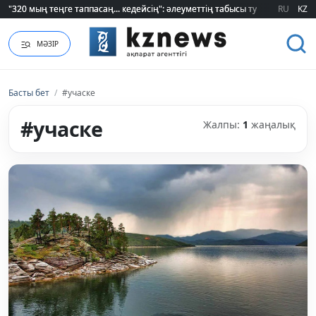
"320 мың теңге таппасаң... кедейсің": әлеуметтің табысы туралы түсінігі ө
"320 мың теңге таппасаң... кедейсің": әлеуметтің табысы туралы түсінігі ө
RU
KZ
МӘЗІР
Басты бет
/
#учаске
#учаске
Жалпы:
1
жаңалық