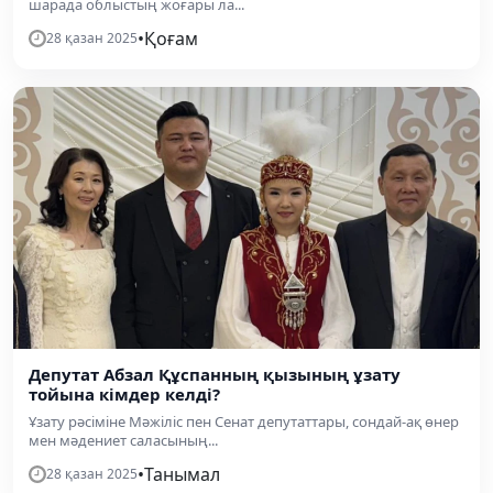
шарада облыстың жоғары ла...
•
Қоғам
28 қазан 2025
Депутат Абзал Құспанның қызының ұзату
тойына кімдер келді?
Ұзату рәсіміне Мәжіліс пен Сенат депутаттары, сондай-ақ өнер
мен мәдениет саласының...
•
Танымал
28 қазан 2025