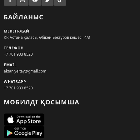
БАЙЛАНЫС
МЕКЕН-ЖАЙ
ҚР, Астана қаласы, Әбікен Бектұров көшесі, 4/3
ТЕЛЕФОН
+7 701 933 8520
EMAIL
aktan.yeltay@gmail.com
WHATSAPP
+7 701 933 8520
МОБИЛДІ ҚОСЫМША