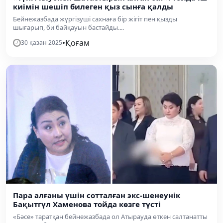
киімін шешіп билеген қыз сынға қалды
Бейнежазбада жүргізуші сахнаға бір жігіт пен қызды
шығарып, би байқауын бастайды....
•
Қоғам
30 қазан 2025
Пара алғаны үшін сотталған экс-шенеунік
Бақытгүл Хаменова тойда көзге түсті
«Бәсе» таратқан бейнежазбада ол Атырауда өткен салтанатты