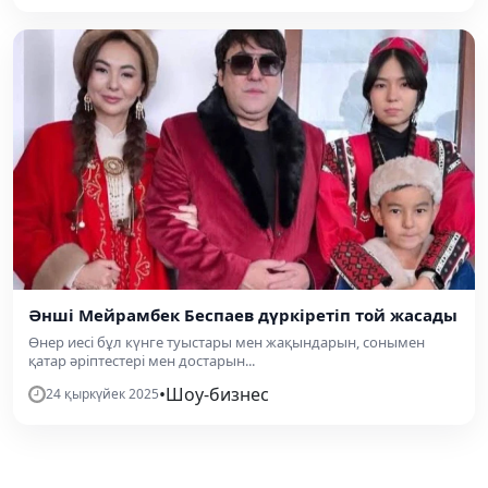
Әнші Мейрамбек Беспаев дүркіретіп той жасады
Өнер иесі бұл күнге туыстары мен жақындарын, сонымен
қатар әріптестері мен достарын...
•
Шоу-бизнес
24 қыркүйек 2025