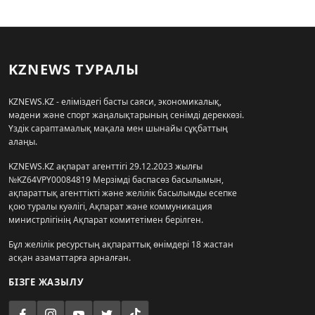
KZNEWS ТУРАЛЫ
KZNEWS.KZ - еліміздегі басты саяси, экономикалық,
мәдени және спорт жаңалықтарының сенімді дереккөзі.
Үздік сараптамалық мақала мен шынайы сұқбаттың
алаңы.
KZNEWS.KZ ақпарат агенттігі 29.12.2023 жылғы
№KZ64VPY00084819 Мерзімді баспасөз басылымын,
ақпараттық агенттікті және желілік басылымды есепке
қою туралы куәлігі, Ақпарат және коммуникация
министрлігінің Ақпарат комитетімен берілген.
Бұл желілік ресурстың ақпараттық өнімдері 18 жастан
асқан азаматтарға арналған.
БІЗГЕ ЖАЗЫЛУ