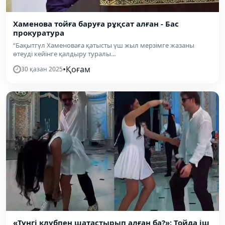
Хаменова тойға баруға рұқсат алған - Бас
прокуратура
“Бақытгүл Хаменоваға қатысты үш жыл мерзімге жазаны
өтеуді кейінге қалдыру туралы...
•
Қоғам
30 қазан 2025
«Түнгі клубпен шатастырып алған ба?»: Тойда іш