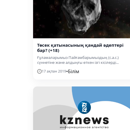
Төсек қатынасының қандай әдептері
бар? (+18)
Ғұламаларымыз Пайғамбарымыздың (с.а.с.)
сүннетіне және алдыңғы өткен ізгі кісілерді...
•
Білім
17 ақпан 2019