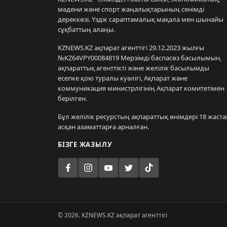
мәдени және спорт жаңалықтарының сенімді
дереккөзі. Үздік сараптамалық мақала мен шынайы
сұқбаттың алаңы.
KZNEWS.KZ ақпарат агенттігі 29.12.2023 жылғы
№KZ64VPY00084819 Мерзімді баспасөз басылымын,
ақпараттық агенттікті және желілік басылымды
есепке қою туралы куәлігі, Ақпарат және
коммуникация министрлігінің Ақпарат комитетімен
берілген.
Бұл желілік ресурстың ақпараттық өнімдері 18 жаста
асқан азаматтарға арналған.
БІЗГЕ ЖАЗЫЛУ
© 2026. KZNEWS.KZ ақпарат агенттігі