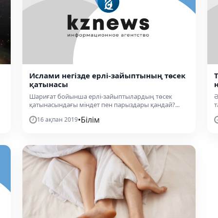
Ислами негізде ерлі-зайыптының төсек
қатынасы
Шариғат бойынша ерлі-зайыптылардың төсек
Ә
қатынасындағы міндет пен парыздары қандай?...
т
•
Білім
16 ақпан 2019