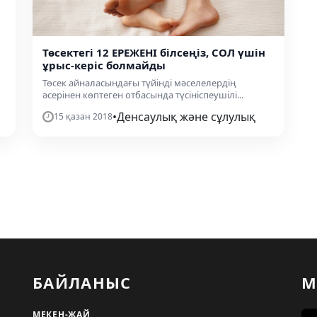
Төсектегі 12 ЕРЕЖЕНІ білсеңіз, СОЛ үшін
ұрыс-керіс болмайды
Төсек айналасындағы түйінді мәселелердің
әсерінен көптеген отбасында түсініспеушілі...
•
Денсаулық және сұлулық
15 қазан 2018
БАЙЛАНЫС
М
МЕКЕН-ЖАЙ