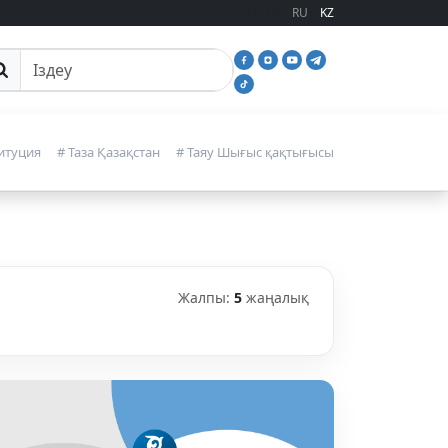
RU
KZ
йттан іздеу
итуция
# Таза Қазақстан
# Таяу Шығыс қақтығысы
Жалпы:
5
жаңалық