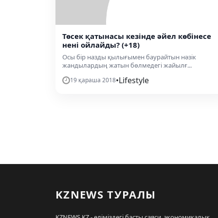
Төсек қатынасы кезінде әйел көбінесе
нені ойлайды? (+18)
Осы бір назды қылығымен баурайтын нәзік
жандылардың жатын бөлмедегі жайылғ...
•
Lifestyle
19 қараша 2018
KZNEWS ТУРАЛЫ
KZNEWS.KZ - еліміздегі басты саяси, экономикалық,