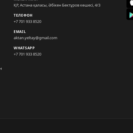
ҚР, Астана қаласы, Әбікен Бектұров көшесі, 4/3
ТЕЛЕФОН
+7 701 933 8520
EMAIL
aktan.yeltay@gmail.com
WHATSAPP
+7 701 933 8520
н