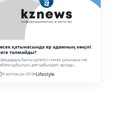
Төсек қатынасында ер адамның көңілі
неге толмайды?
йелдердің басты қателігі «төсек қатынасы-тек
абиғи құбылыс» деп қабылдап, әрі қар...
•
Lifestyle
9 желтоқсан 2018