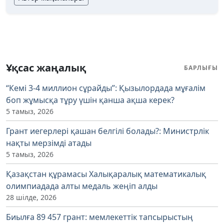
Ұқсас жаңалық
БАРЛЫҒЫ
“Кемі 3-4 миллион сұрайды”: Қызылордада мұғалім
боп жұмысқа тұру үшін қанша ақша керек?
5 тамыз, 2026
Грант иегерлері қашан белгілі болады?: Министрлік
нақты мерзімді атады
5 тамыз, 2026
Қазақстан құрамасы Халықаралық математикалық
олимпиадада алты медаль жеңіп алды
28 шілде, 2026
Биылға 89 457 грант: мемлекеттік тапсырыстың