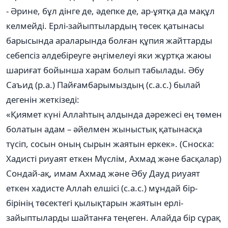
- Әрине, бұл дінге де, әдепке де, ар-ұятқа да мақұл
келмейді. Ерлі-зайыптылардың төсек қатынасы
барысында араларында болған құпия жайттарды
себепсіз әлдебіреуге әңгімелеуі яки жұртқа жаюы
шариғат бойынша харам болып табылады. Әбу
Саъид (р.а.) Пайғамбарымыздың (с.а.с.) былай
дегенін жеткізеді:
«Қиямет күні Аллаһтың алдында дәрежесі ең төмен
болатын адам – әйелмен жыныстық қатынасқа
түсіп, сосын оның сырын жаятын еркек». (Сноска:
Хадисті риуаят еткен Мүслім, Ахмад және басқалар)
Сондай-ақ, имам Ахмад және Әбу Дауд риуаят
еткен хадисте Аллаһ елшісі (с.а.с.) мұндай бір-
бірінің төсектегі қылықтарын жаятын ерлі-
зайыптыларды шайтанға теңеген. Алайда бір сұрақ