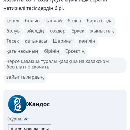
нәтижелі тәсілдердің бірі.
керек
болып
қандай
болса
барысында
болуы
әйелдің
сөздер
Еркек
жыныстық
Төсек
қатынасы
Шариғат
көңілін
қатынасының
бірінің
Еркектің
нәрсе казакша туралы қазақша на казахском
бесплатно скачать
зайыптылардың
Жандос
Журналист
Автор мақалалары