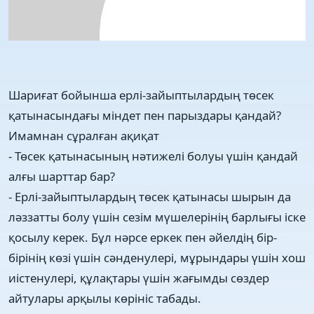
Шариғат бойынша ерлі-зайыптылардың төсек
қатынасындағы міндет пен парыздары қандай?
Имамнан сұралған ақиқат
- Төсек қатынасының нәтижелі болуы үшін қандай
алғы шарттар бар?
- Ерлі-зайыптылардың төсек қатынасы шырын да
ләззатты болу үшін сезім мүшелерінің барлығы іске
қосылу керек. Бұл нәрсе еркек пен әйелдің бір-
бірінің көзі үшін сәнденулері, мұрындары үшін хош
иістенулері, құлақтары үшін жағымды сөздер
айтулары арқылы көрініс табады.