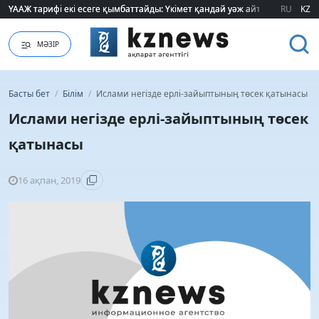
ҮААЖ тарифі екі есеге қымбаттайды: Үкімет қандай уәж айтады?
ҮААЖ тарифі екі есеге қымбаттайды: Үкімет қандай уәж айтады?
RU
KZ
МӘЗІР
Басты бет
/
Білім
/
Ислами негізде ерлі-зайыптының төсек қатынасы
Ислами негізде ерлі-зайыптының төсек
қатынасы
16 ақпан, 2019