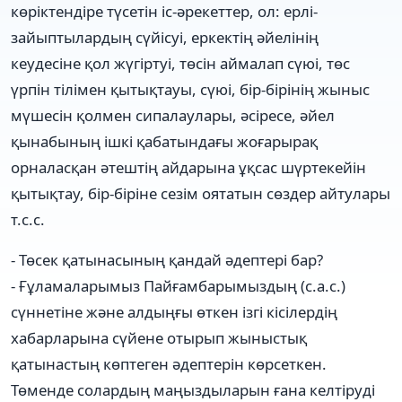
көріктендіре түсетін іс-әрекеттер, ол: ерлі-
зайыптылардың сүйісуі, еркектің әйелінің
кеудесіне қол жүгіртуі, төсін аймалап сүюі, төс
үрпін тілімен қытықтауы, сүюі, бір-бірінің жыныс
мүшесін қолмен сипалаулары, әсіресе, әйел
қынабының ішкі қабатындағы жоғарырақ
орналасқан әтештің айдарына ұқсас шүртекейін
қытықтау, бір-біріне сезім оятатын сөздер айтулары
т.с.с.
- Төсек қатынасының қандай әдептері бар?
- Ғұламаларымыз Пайғамбарымыздың (с.а.с.)
сүннетіне және алдыңғы өткен ізгі кісілердің
хабарларына сүйене отырып жыныстық
қатынастың көптеген әдептерін көрсеткен.
Төменде солардың маңыздыларын ғана келтіруді