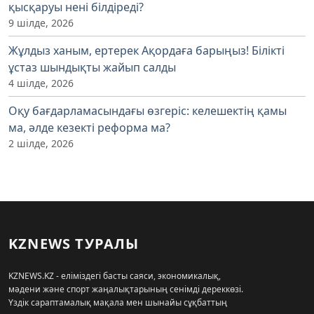
қысқаруы нені білдіреді?
9 шілде, 2026
Жұлдыз ханым, ертерек Ақордаға барыңыз! Білікті
ұстаз шындықты жайып салды
4 шілде, 2026
Оқу бағдарламасындағы өзгеріс: келешектің қамы
ма, әлде кезекті реформа ма?
2 шілде, 2026
KZNEWS ТУРАЛЫ
KZNEWS.KZ - еліміздегі басты саяси, экономикалық,
мәдени және спорт жаңалықтарының сенімді дереккөзі.
Үздік сараптамалық мақала мен шынайы сұқбаттың