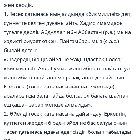
жөн көрдік.
1. Төсек қатынасының алдында «бисмилләһ» деп,
сүннетте келген дұғаны айту. Хадис имамдары
түгелге дерлік Абдуллаһ ибн Аббастан (р.а.) мына
хадисті риуаят еткен. Пайғамбарымыз (с.а.с.)
былай деген:
«Сіздердің біріңіз әйеліне жақындаспақ болса;
«Бисмилләһ, Аллаһумма жәннибнәш-шайтан, уә
жәннибиш-шайтана мә разақтана» деп айтсын.
Егер осы (төсек қатынасының нәтижесінде)
араларында бала пайда болса, ол балаға шайтан
ешқашан зарар жеткізе алмайды».
2. Әйелді төсек қатынасына дайындау. Еркектің
күтпеген жерден бірден әйеліне бас салуы оның
төсек қатынасындағы әдепсіздігі болып табылады.