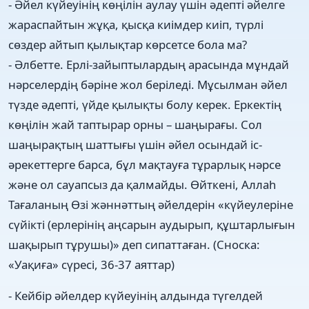
- Әйел күйеуінің көңілін аулау үшін әдепті әйелге
жараспайтын жұқа, қысқа киімдер киіп, түрлі
сөздер айтып қылықтар көрсетсе бола ма?
- Әлбетте. Ерлі-зайыптылардың арасында мұндай
нәрселердің бәріне жол беріледі. Мұсылман әйел
түзде әдепті, үйде қылықты болу керек. Еркектің
көңілін жай таптырар орны – шаңырағы. Сол
шаңырақтың шаттығы үшін әйел осындай іс-
әрекеттерге барса, бұл мақтауға тұрарлық нәрсе
және ол сауапсыз да қалмайды. Өйткені, Аллаһ
Тағаланың Өзі жәннәттың әйелдерін «күйеулеріне
сүйікті (ерлерінің аңсарын аудырып, құштарлығын
шақырып тұрушы)» деп сипаттаған. (Сноска:
«Уақиға» сүресі, 36-37 аяттар)
- Кейбір әйелдер күйеуінің алдында түгелдей