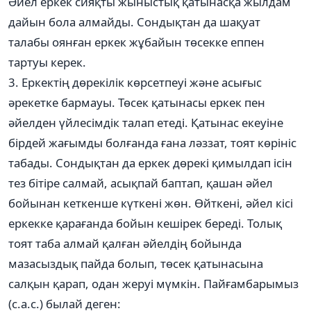
Әйел еркек сияқты жыныстық қатынасқа жылдам
дайын бола алмайды. Сондықтан да шақуат
талабы оянған еркек жұбайын төсекке еппен
тартуы керек.
3. Еркектің дөрекілік көрсетпеуі және асығыс
әрекетке бармауы. Төсек қатынасы еркек пен
әйелден үйлесімдік талап етеді. Қатынас екеуіне
бірдей жағымды болғанда ғана ләззат, тоят көрініс
табады. Сондықтан да еркек дөрекі қимылдап ісін
тез бітіре салмай, асықпай баптап, қашан әйел
бойынан кеткенше күткені жөн. Өйткені, әйел кісі
еркекке қарағанда бойын кешірек береді. Толық
тоят таба алмай қалған әйелдің бойында
мазасыздық пайда болып, төсек қатынасына
салқын қарап, одан жеруі мүмкін. Пайғамбарымыз
(с.а.с.) былай деген: