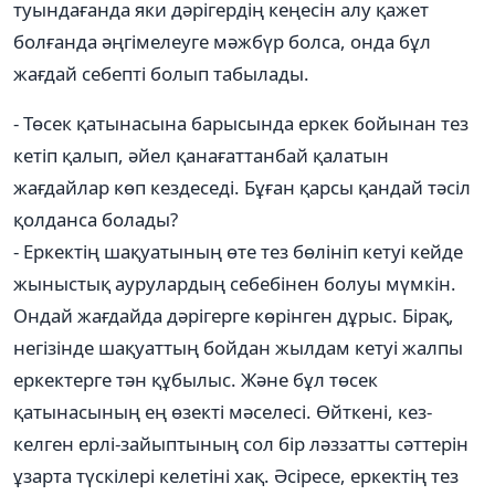
туындағанда яки дәрігердің кеңесін алу қажет
болғанда әңгімелеуге мәжбүр болса, онда бұл
жағдай себепті болып табылады.
- Төсек қатынасына барысында еркек бойынан тез
кетіп қалып, әйел қанағаттанбай қалатын
жағдайлар көп кездеседі. Бұған қарсы қандай тәсіл
қолданса болады?
- Еркектің шақуатының өте тез бөлініп кетуі кейде
жыныстық аурулардың себебінен болуы мүмкін.
Ондай жағдайда дәрігерге көрінген дұрыс. Бірақ,
негізінде шақуаттың бойдан жылдам кетуі жалпы
еркектерге тән құбылыс. Және бұл төсек
қатынасының ең өзекті мәселесі. Өйткені, кез-
келген ерлі-зайыптының сол бір ләззатты сәттерін
ұзарта түскілері келетіні хақ. Әсіресе, еркектің тез