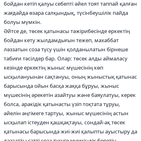
бойдан кетіп қалуы себепті әйел тоят таппай қалған
жағдайда өзара салқындық, түсінбеушілік пайда
болуы мүмкін.
Әйтсе де, төсек қатынасы тәжірибесінде еркектің
бойдан кету жылдамдығын тежеп, махаббат
ләззатын соза түсу үшін қолданылатын бірнеше
табиғи тәсілдер бар. Олар: төсек алды аймаласу
кезінде еркектің жыныс мүшесінің көп
ысқылануынан сақтануы, оның жыныстық қатынас
барысында ойын басқа жаққа бұруы, жыныс
мүшесінің әрекетін азайтуы және баяулатуы, керек
болса, аракідік қатынасты үзіп тоқтата тұруы,
әйелін әңгімеге тартуы, жыныс мүшесінің астын
ысқылап істеуден қашқақтауы, сондай-ақ төсек
қатынасы барысында жиі-жиі қалыпты ауыстыру да
ләззатты сәтті соза түсуге мүмкіндік беретін