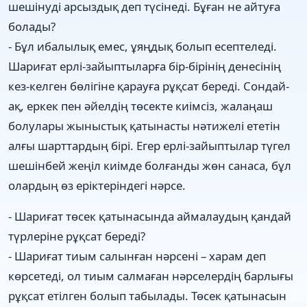
шешінуді арсыздық деп түсінеді. Бұған не айтуға
болады?
- Бұл ибалылық емес, ұяңдық болып есептеледі.
Шариғат ерлі-зайыптыларға бір-бірінің денесінің
кез-келген бөлігіне қарауға рұқсат береді. Сондай-
ақ, еркек пен әйелдің төсекте киімсіз, жалаңаш
болулары жыныстық қатынасты нәтижелі ететін
алғы шарттардың бірі. Егер ерлі-зайыптылар түгел
шешінбей жеңіл киімде болғанды жөн санаса, бұл
олардың өз еріктеріндегі нәрсе.
- Шариғат төсек қатынасында аймалаудың қандай
түрлеріне рұқсат береді?
- Шариғат тиым салынған нәрсені – харам деп
көрсетеді, ол тиым салмаған нәрселердің барлығы
рұқсат етілген болып табылады. Төсек қатынасын