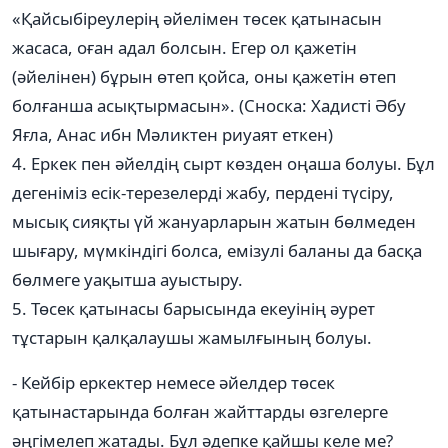
«Қайсыбіреулерің әйелімен төсек қатынасын
жасаса, оған адал болсын. Егер ол қажетін
(әйелінен) бұрын өтеп қойса, оны қажетін өтеп
болғанша асықтырмасын». (Сноска: Хадисті Әбу
Яғла, Анас ибн Мәликтен риуаят еткен)
4. Еркек пен әйелдің сырт көзден оңаша болуы. Бұл
дегеніміз есік-терезелерді жабу, пердені түсіру,
мысық сияқты үй жануарларын жатын бөлмеден
шығару, мүмкіндігі болса, емізулі баланы да басқа
бөлмеге уақытша ауыстыру.
5. Төсек қатынасы барысында екеуінің әурет
тұстарын қалқалаушы жамылғының болуы.
- Кейбір еркектер немесе әйелдер төсек
қатынастарында болған жайттарды өзгелерге
әңгімелеп жатады. Бұл әдепке қайшы келе ме?