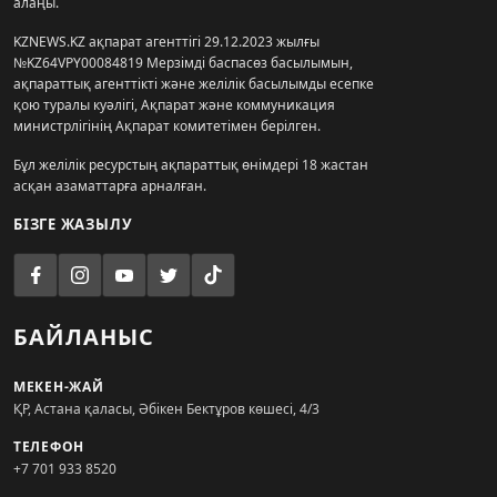
алаңы.
KZNEWS.KZ ақпарат агенттігі 29.12.2023 жылғы
№KZ64VPY00084819 Мерзімді баспасөз басылымын,
ақпараттық агенттікті және желілік басылымды есепке
қою туралы куәлігі, Ақпарат және коммуникация
министрлігінің Ақпарат комитетімен берілген.
Бұл желілік ресурстың ақпараттық өнімдері 18 жастан
асқан азаматтарға арналған.
БІЗГЕ ЖАЗЫЛУ
БАЙЛАНЫС
МЕКЕН-ЖАЙ
ҚР, Астана қаласы, Әбікен Бектұров көшесі, 4/3
ТЕЛЕФОН
+7 701 933 8520