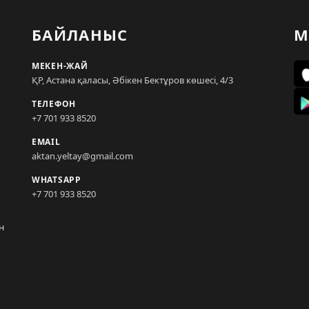
БАЙЛАНЫС
М
МЕКЕН-ЖАЙ
ҚР, Астана қаласы, Әбікен Бектұров көшесі, 4/3
ТЕЛЕФОН
+7 701 933 8520
EMAIL
aktan.yeltay@gmail.com
WHATSAPP
+7 701 933 8520
н