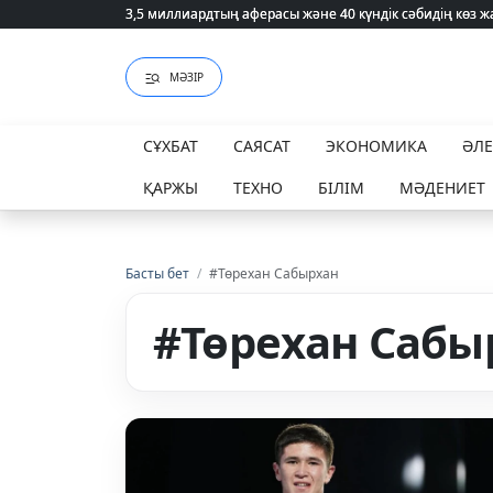
3,5 миллиардтың аферасы және 40 күндік сәбидің көз
3,5 миллиардтың аферасы және 40 күндік сәбидің көз
МӘЗІР
СҰХБАТ
САЯСАТ
ЭКОНОМИКА
ӘЛ
ҚАРЖЫ
ТЕХНО
БІЛІМ
МӘДЕНИЕТ
Басты бет
/
#Төрехан Сабырхан
#Төрехан Сабы