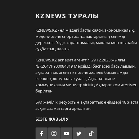
KZNEWS ТУРАЛЫ
KZNEWS.KZ - еліміздегі басты саяси, экономикалық,
мәдени және спорт жаңалықтарының сенімді
дереккөзі. Үздік сараптамалық мақала мен шынайы
сұқбаттың алаңы.
KZNEWS.KZ ақпарат агенттігі 29.12.2023 жылғы
№KZ64VPY00084819 Мерзімді баспасөз басылымын,
ақпараттық агенттікті және желілік басылымды
есепке қою туралы куәлігі, Ақпарат және
коммуникация министрлігінің Ақпарат комитетімен
берілген.
Бұл желілік ресурстың ақпараттық өнімдері 18 жаста
асқан азаматтарға арналған.
БІЗГЕ ЖАЗЫЛУ