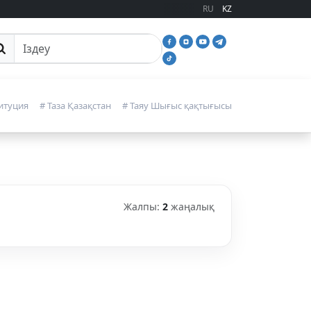
RU
KZ
йттан іздеу
итуция
# Таза Қазақстан
# Таяу Шығыс қақтығысы
Жалпы:
2
жаңалық