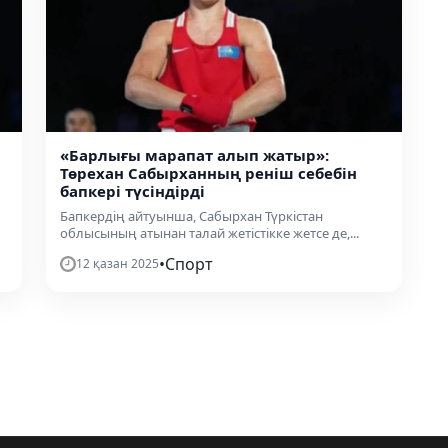
«Барлығы марапат алып жатыр»:
Төрехан Сабырханның реніш себебін
бапкері түсіндірді
Бапкердің айтуынша, Сабырхан Түркістан
облысының атынан талай жетістікке жетсе де,...
•
Спорт
12 қазан 2025