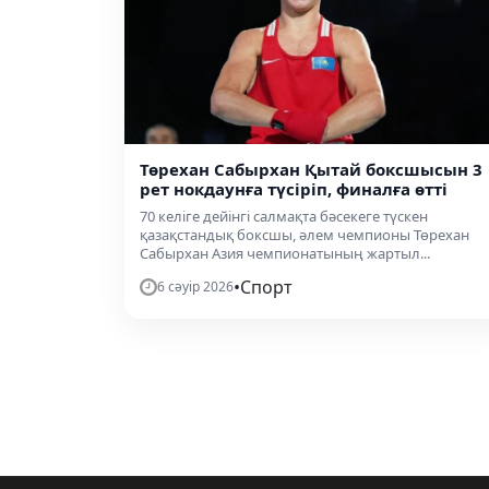
Төрехан Сабырхан Қытай боксшысын 3
рет нокдаунға түсіріп, финалға өтті
70 келіге дейінгі салмақта бәсекеге түскен
қазақстандық боксшы, әлем чемпионы Төрехан
Сабырхан Азия чемпионатының жартыл...
•
Спорт
6 сәуір 2026