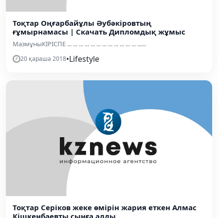
Тоқтар Оңғарбайұлы Әубәкіровтың
ғұмырнамасы | Скачать Дипломдық жұмыс
МазмұныКІРІСПЕ ... ... ... ... ... ... ... ... ... ... ... ... ......
•
Lifestyle
20 қараша 2018
Тоқтар Серіков жеке өмірін жария еткен Алмас
Кішкенбаевты сынға алды