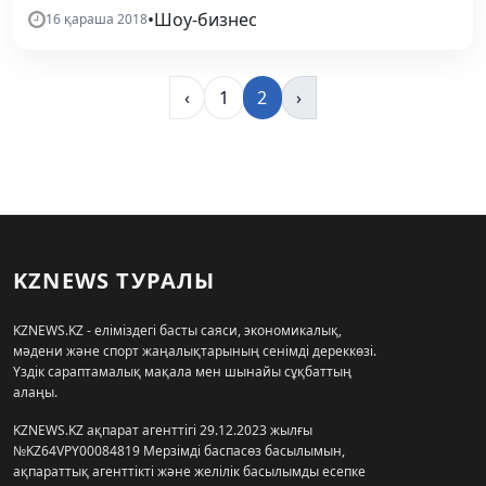
•
Шоу-бизнес
16 қараша 2018
‹
1
2
›
KZNEWS ТУРАЛЫ
KZNEWS.KZ - еліміздегі басты саяси, экономикалық,
мәдени және спорт жаңалықтарының сенімді дереккөзі.
Үздік сараптамалық мақала мен шынайы сұқбаттың
алаңы.
KZNEWS.KZ ақпарат агенттігі 29.12.2023 жылғы
№KZ64VPY00084819 Мерзімді баспасөз басылымын,
ақпараттық агенттікті және желілік басылымды есепке