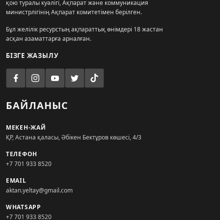
қою туралы куәлігі, Ақпарат және коммуникация
министрлігінің Ақпарат комитетімен берілген.
Бұл желілік ресурстың ақпараттық өнімдері 18 жастан
асқан азаматтарға арналған.
БІЗГЕ ЖАЗЫЛУ
БАЙЛАНЫС
МЕКЕН-ЖАЙ
ҚР, Астана қаласы, Әбікен Бектұров көшесі, 4/3
ТЕЛЕФОН
+7 701 933 8520
EMAIL
aktan.yeltay@gmail.com
WHATSAPP
+7 701 933 8520