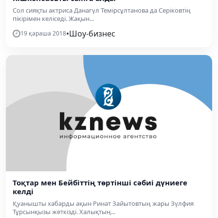
Сол сияқты актриса Данагүл Темірсұлтанова да Серіковтің
пікірімен келіседі. Жақын...
•
Шоу-бизнес
19 қараша 2018
Тоқтар мен Бейбіттің төртінші сәбиі дүниеге
келді
Қуанышты хабарды ақын Ринат Зайытовтың жары Зүлфия
Тұрсынқызы жеткізді. Халықтың...