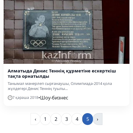
Алматыда Денис Теннің құрметіне ескерткіш
тақта орнатылды
Танымал мәнерлеп сырғанаушы, Олимпиада-2014 қола
жүлдегері Денис Теннің туылы...
•
Шоу-бизнес
7 қараша 2018
‹
1
2
3
4
5
›