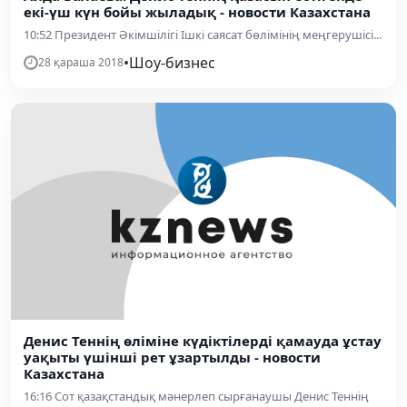
екі-үш күн бойы жыладық - новости Казахстана
10:52 Президент Әкімшілігі Ішкі саясат бөлімінің меңгерушісі...
•
Шоу-бизнес
28 қараша 2018
Денис Теннің өліміне күдіктілерді қамауда ұстау
уақыты үшінші рет ұзартылды - новости
Казахстана
16:16 Сот қазақстандық мәнерлеп сырғанаушы Денис Теннің