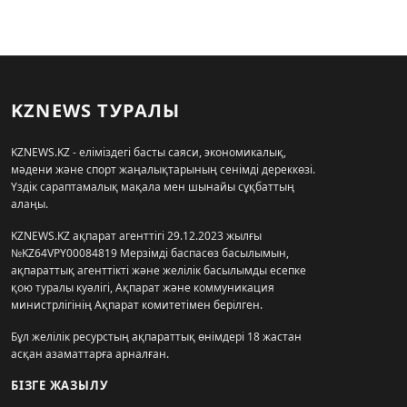
KZNEWS ТУРАЛЫ
KZNEWS.KZ - еліміздегі басты саяси, экономикалық,
мәдени және спорт жаңалықтарының сенімді дереккөзі.
Үздік сараптамалық мақала мен шынайы сұқбаттың
алаңы.
KZNEWS.KZ ақпарат агенттігі 29.12.2023 жылғы
№KZ64VPY00084819 Мерзімді баспасөз басылымын,
ақпараттық агенттікті және желілік басылымды есепке
қою туралы куәлігі, Ақпарат және коммуникация
министрлігінің Ақпарат комитетімен берілген.
Бұл желілік ресурстың ақпараттық өнімдері 18 жастан
асқан азаматтарға арналған.
БІЗГЕ ЖАЗЫЛУ