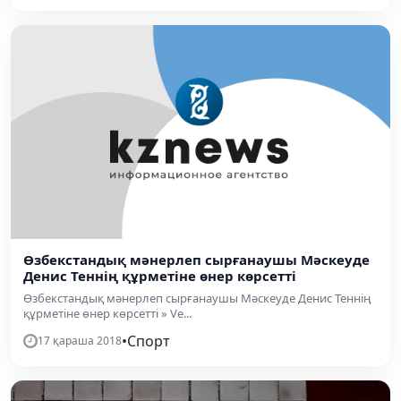
Өзбекстандық мәнерлеп сырғанаушы Мәскеуде
Денис Теннің құрметіне өнер көрсетті
Өзбекстандық мәнерлеп сырғанаушы Мәскеуде Денис Теннің
құрметіне өнер көрсетті » Ve...
•
Спорт
17 қараша 2018