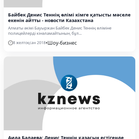
Байбек Денис Теннің өлімі кімге қатысты мәселе
екенін айтты - новости Казахстана
Алматы әкімі Бауыржан Байбек Денис Теннің өліміне
полицейлерді кінәламайтынын, бұл...
•
Шоу-бизнес
8 желтоқсан 2018
Аида Балаева: Денис Теннің қазасын естігенде