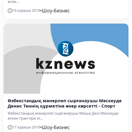
өлім...
•
Шоу-бизнес
19 қараша 2018
Өзбекстандық мәнерлеп сырғанаушы Мәскеуде
Денис Теннің құрметіне өнер көрсетті - Спорт
Өзбекстандық мәнерлеп сырғанаушы Миша Джи Мәскеуде
өткен Гран-при эт...
•
Шоу-бизнес
17 қараша 2018