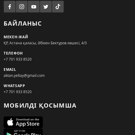
БАЙЛАНЫС
МЕКЕН-ЖАЙ
ҚР, Астана қаласы, Әбікен Бектұров көшесі, 4/3
ТЕЛЕФОН
+7 701 933 8520
EMAIL
aktan.yeltay@gmail.com
WHATSAPP
+7 701 933 8520
МОБИЛДІ ҚОСЫМША