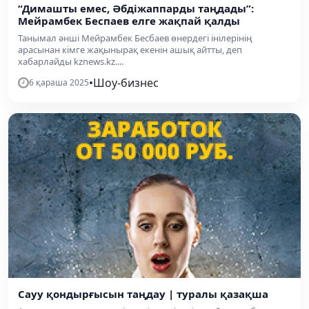
“Димашты емес, Әбдіжаппарды таңдады”:
Мейрамбек Беспаев елге жақпай қалды
Танымал әнші Мейрамбек Бесбаев өнердегі інілерінің
арасынан кімге жақынырақ екенін ашық айтты, деп
хабарлайды kznews.kz....
•
Шоу-бизнес
6 қараша 2025
Сауу қондырғысын таңдау | туралы қазақша