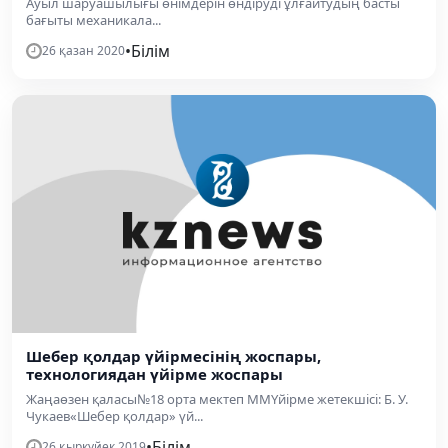
Ауыл шаруашылығы өнімдерін өндіруді ұлғайтудың басты
бағыты механикала...
•
Білім
26 қазан 2020
Шебер қолдар үйірмесінің жоспары,
технологиядан үйірме жоспары
Жаңаөзен қаласы№18 орта мектеп ММҮйірме жетекшісі: Б. У.
Чукаев«Шебер қолдар» үй...
•
Білім
26 қыркүйек 2019