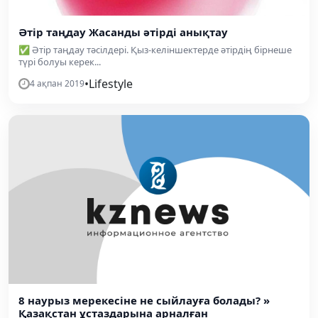
Әтір таңдау Жасанды әтірді анықтау
✅ Әтір таңдау тәсілдері. Қыз-келіншектерде әтірдің бірнеше
түрі болуы керек...
•
Lifestyle
4 ақпан 2019
8 наурыз мерекесіне не сыйлауға болады? »
Қазақстан ұстаздарына арналған