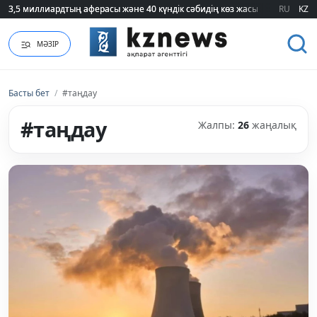
3,5 миллиардтың аферасы және 40 күндік сәбидің көз жасы: Медицинад
3,5 миллиардтың аферасы және 40 күндік сәбидің көз жасы: Медицинад
RU
KZ
МӘЗІР
Басты бет
/
#таңдау
#таңдау
Жалпы:
26
жаңалық