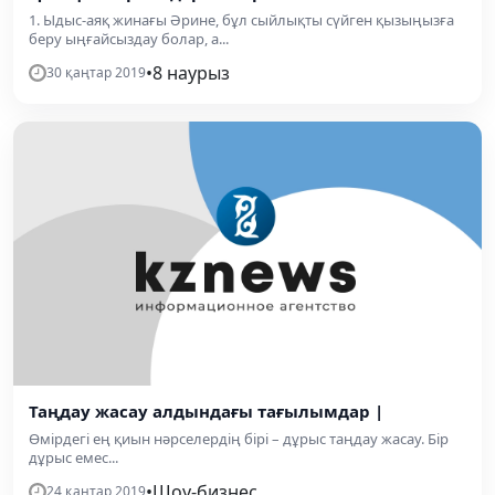
1. Ыдыс-аяқ жинағы Әрине, бұл сыйлықты сүйген қызыңызға
беру ыңғайсыздау болар, а...
•
8 наурыз
30 қаңтар 2019
Таңдау жасау алдындағы тағылымдар |
Өмірдегі ең қиын нәрселердің бірі – дұрыс таңдау жасау. Бір
дұрыс емес...
•
Шоу-бизнес
24 қаңтар 2019