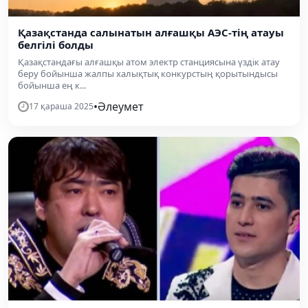
Қазақстанда салынатын алғашқы АЭС-тің атауы
белгілі болды
Қазақстандағы алғашқы атом электр станциясына үздік атау
беру бойынша жалпы халықтық конкурстың қорытындысы
бойынша ең к...
•
Әлеумет
17 қараша 2025