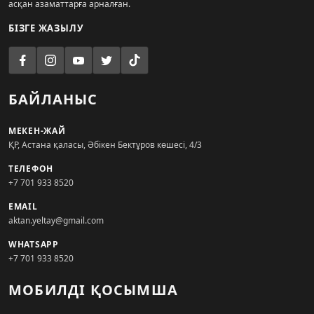
асқан азаматтарға арналған.
БІЗГЕ ЖАЗЫЛУ
БАЙЛАНЫС
МЕКЕН-ЖАЙ
ҚР, Астана қаласы, Әбікен Бектұров көшесі, 4/3
ТЕЛЕФОН
+7 701 933 8520
EMAIL
aktan.yeltay@gmail.com
WHATSAPP
+7 701 933 8520
МОБИЛДІ ҚОСЫМША