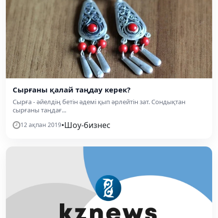
Сырғаны қалай таңдау керек?
Сырға - әйелдің бетін әдемі қып әрлейтін зат. Сондықтан
сырғаны таңдағ...
•
Шоу-бизнес
12 ақпан 2019