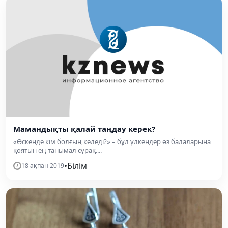
Мамандықты қалай таңдау керек?
«Өскенде кім болғың келеді?» – бұл үлкендер өз балаларына
қоятын ең танымал сұрақ....
•
Білім
18 ақпан 2019