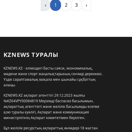
‹
1
2
3
›
KZNEWS ТУРАЛЫ
KZNEWS.KZ - еліміздегі басты саяси, экономикалық,
мәдени және спорт жаңалықтарының сенімді дереккөзі.
Үздік сараптамалық мақала мен шынайы сұқбаттың
алаңы.
KZNEWS.KZ ақпарат агенттігі 29.12.2023 жылғы
№KZ64VPY00084819 Мерзімді баспасөз басылымын,
ақпараттық агенттікті және желілік басылымды есепке
қою туралы куәлігі, Ақпарат және коммуникация
министрлігінің Ақпарат комитетімен берілген.
Бұл желілік ресурстың ақпараттық өнімдері 18 жастан