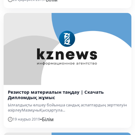
Резистор материалын таңдау | Скачать
Дипломдық жұмыс
Ылғалдықты өлшеу бойынша сандық аспаптардың зерттелуін
әзірлеуМазмұныҚысқартула...
•
Білім
19 наурыз 2019