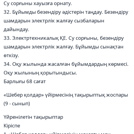
Су сорғыны хауызға орнату.
32. Бұйымды безендіру әдістерін таңдау. Безендіру
шамдарын электрлік жалғау сызбаларын
дайындау.
33. Электртехникалық ҚЕ. Су сорғыны, безендіру
шамдарын электрлік жалғау. Бұйымды сынақтан
өткізу.
34. Оқу жылында жасалған бұйымдардың көрмесі.
Оқу жылының қорытындысы.
Барлығы 68 сағат
«Шебер қолдар» үйірмесінің тақырыптық жоспары
(9 - сынып)
Үйренілетін тақырыптар
Кіріспе