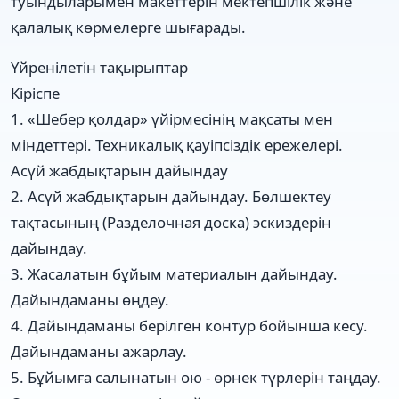
туындыларымен макеттерін мектепшілік және
қалалық көрмелерге шығарады.
Үйренілетін тақырыптар
Кіріспе
1. «Шебер қолдар» үйірмесінің мақсаты мен
міндеттері. Техникалық қауіпсіздік ережелері.
Асүй жабдықтарын дайындау
2. Асүй жабдықтарын дайындау. Бөлшектеу
тақтасының (Разделочная доска) эскиздерін
дайындау.
3. Жасалатын бұйым материалын дайындау.
Дайындаманы өңдеу.
4. Дайындаманы берілген контур бойынша кесу.
Дайындаманы ажарлау.
5. Бұйымға салынатын ою - өрнек түрлерін таңдау.