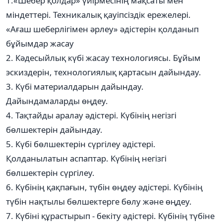
1.«Шебер қолдар» үйірмесінің мақсаты мен
міндеттері. Техникалық қауіпсіздік ережелері.
«Ағаш шеберлігімен әрлеу» әдістерін қолданып
бұйымдар жасау
2. Кәдесыйлық күбі жасау технологиясы. Бұйым
эскиздерін, технологиялық қартасын дайындау.
3. Күбі материалдарын дайындау.
Дайындамаларды өңдеу.
4. Тақтайды аралау әдістері. Күбінің негізгі
бөлшектерін дайындау.
5. Күбі бөлшектерін сүргілеу әдістері.
Қолданылатын аспаптар. Күбінің негізгі
бөлшектерін сүргілеу.
6. Күбінің қақпағын, түбін өңдеу әдістері. Күбінің
түбін нақтылы бөлшектерге бөлу және өңдеу.
7. Күбіні құрастырып - бекіту әдістері. Күбінің түбіне