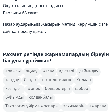
Оқу жылының қорытындысы.
Барлығы 68 сағат
Назар аударыңыз! Жасырын мәтінді көру үшін сізге
сайтқа тіркелу қажет.
Рахмет ретінде жарнамалардың біреуін
басуды сұраймын!
арқылы
өңдеу
жасау
әдістері
дайындау
таңдау
Сәндік
технологиялық
Қолдар
кезіндегі
Өрнек
бөлшектерін
шебер
бұйымды
қолданбалы
Техология үйірме жоспары
эскиздерін
ажарлау