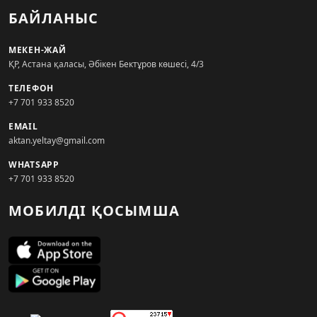
БАЙЛАНЫС
МЕКЕН-ЖАЙ
ҚР, Астана қаласы, Әбікен Бектұров көшесі, 4/3
ТЕЛЕФОН
+7 701 933 8520
EMAIL
aktan.yeltay@gmail.com
WHATSAPP
+7 701 933 8520
МОБИЛДІ ҚОСЫМША