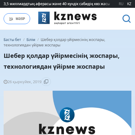
3,5 миллиардтың аферасы және 40 күндік сәбидің көз жасы: Медицинад
3,5 миллиардтың аферасы және 40 күндік сәбидің көз жасы: Медицинад
RU
KZ
МӘЗІР
Басты бет
/
Білім
/
Шебер қолдар үйірмесінің жоспары,
технологиядан үйірме жоспары
Шебер қолдар үйірмесінің жоспары,
технологиядан үйірме жоспары
26 қыркүйек, 2019