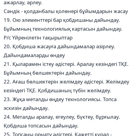
ажарлау, әрлеу.
Сәндік - қолданбалы қолөнері бұйымдарын жасау
19. Ою элементтері бар қобдишаны дайындау.
Бұйымның технологиялық картасын дайындау.
Р/с Үйренілетін тақырыптар
20. Қобдиша жасауға дайындамалар әзірлеу.
Дайындамаларды өндеу
21. Қыларамен істеу әдістері. Аралау кезіндегі ТҚЕ.
Бұйымның бөлшектерін дайындау.
22. Ағаш бөлшектерін желімдеу әдістері. Желімдеу
кезіндегі ТҚЕ. Қобдишаның түбін желімдеу.
23. Жұқа металды өңдеу технологиясы. Топса
эскизін дайындау.
24. Металды аралау, егеулеу, бүктеу, бұрғылау.
Қобдиша топсасын дайындау.
25. Топсаны орнату әдістері. Қажетті құрал -