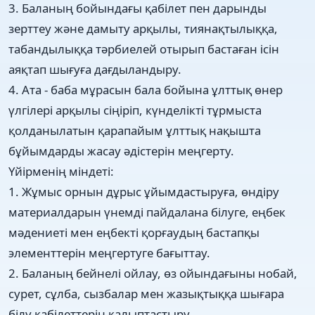
3. Баланың бойындағы қабілет пен дарынды
зерттеу және дамыту арқылы, тиянақтылыққа,
табандылыққа тәрбиелей отырып бастаған ісін
аяқтап шығуға дағдыландыру.
4. Ата - баба мұрасын бала бойына ұлттық өнер
үлгілері арқылы сіңіріп, күнделікті тұрмыста
қолданылатын қарапайым ұлттық нақышта
бұйымдарды жасау әдістерін меңгерту.
Үйірменің міндеті:
1. Жұмыс орнын дұрыс ұйымдастыруға, өндіру
материалдарын үнемді пайдалана білуге, еңбек
мәдениеті мен еңбекті қорғаудың бастапқы
элементтерін меңгертуге бағыттау.
2. Баланың бейнелі ойлау, өз ойындағыны нобай,
сурет, сұлба, сызбалар мен жазықтыққа шығара
білу қабілеттерін қалыптастыру.