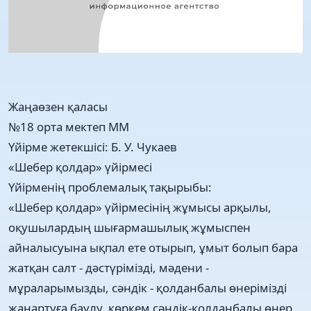
Жаңаөзен қаласы
№18 орта мектеп ММ
Үйірме жетекшісі: Б. У. Чукаев
«Шебер қолдар» үйірмесі
Үйірменің проблемалық тақырыбы:
«Шебер қолдар» үйірмесінің жұмысы арқылы,
оқушылардың шығармашылық жұмыспен
айналысуына ықпал ете отырып, ұмыт болып бара
жатқан салт - дәстүрімізді, мәдени -
мұраларымызды, сәндік - қолданбалы өнерімізді
жаңартуға баулу, көркем сәндік-қолданбалы өнер