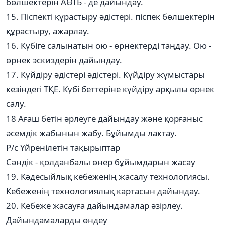
бөлшектерін АӨТБ - де дайындау.
15. Піспекті құрастыру әдістері. піспек бөлшектерін
құрастыру, ажарлау.
16. Күбіге салынатын ою - өрнектерді таңдау. Ою -
өрнек эскиздерін дайындау.
17. Күйдіру әдістері әдістері. Күйдіру жұмыстары
кезіндегі ТҚЕ. Күбі беттеріне күйдіру арқылы өрнек
салу.
18 Ағаш бетін әрлеуге дайындау және қорғаныс
әсемдік жабынын жабу. Бұйымды лактау.
Р/с Үйренілетін тақырыптар
Сәндік - қолданбалы өнер бұйымдарын жасау
19. Кәдесыйлық кебеженің жасалу технологиясы.
Кебеженің технологиялық картасын дайындау.
20. Кебеже жасауға дайындамалар әзірлеу.
Дайындамаларды өндеу