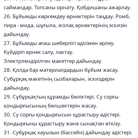
саймандар. Топсаны орнату. Қобдишаны ажарлау.
26. Бұйымды көркемдеу өрнектерін таңдау. Ромб,
пира - мида, шұғыла, жолақ өрнектерінің эскизін
дайындау.
27. Бұйымды ағаш шеберлігі әдісімен әрлеу.
Күйдіріп өрнек салу, лактау.
Электрлендірілген макеттер дайындау
28. Қолда бар материалдардын бұйым жасау.
Субұрқақ макетінің сызбаларын, эскиздерін
дайындау.
29. Сұбұрқақтың құрамды бөліктері. Су сорғы
қондырғысының бөлшектерін жасау.
30. Су сорғы қондырғысын құрастыру әдістері.
Қондырғыны құрастыру және сынақтан өткізу.
31. Субұрқақ хауызын (бассейн) дайындау әдістері.