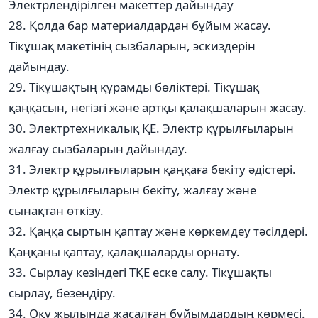
Электрлендірілген макеттер дайындау
28. Қолда бар материалдардан бұйым жасау.
Тікұшақ макетінің сызбаларын, эскиздерін
дайындау.
29. Тікұшақтың құрамды бөліктері. Тікұшақ
қаңқасын, негізгі және артқы қалақшаларын жасау.
30. Электртехникалық ҚЕ. Электр құрылғыларын
жалғау сызбаларын дайындау.
31. Электр құрылғыларын қаңқаға бекіту әдістері.
Электр құрылғыларын бекіту, жалғау және
сынақтан өткізу.
32. Қаңқа сыртын қаптау және көркемдеу тәсілдері.
Қаңқаны қаптау, қалақшаларды орнату.
33. Сырлау кезіндегі ТҚЕ еске салу. Тікұшақты
сырлау, безендіру.
34. Оқу жылында жасалған бұйымдардың көрмесі.