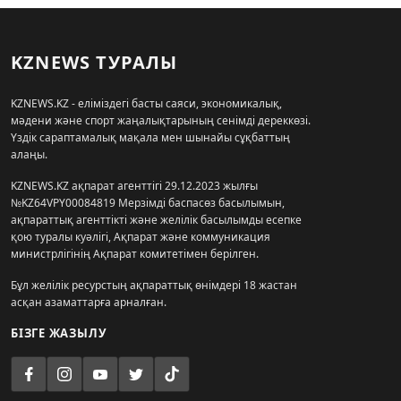
KZNEWS ТУРАЛЫ
KZNEWS.KZ - еліміздегі басты саяси, экономикалық,
мәдени және спорт жаңалықтарының сенімді дереккөзі.
Үздік сараптамалық мақала мен шынайы сұқбаттың
алаңы.
KZNEWS.KZ ақпарат агенттігі 29.12.2023 жылғы
№KZ64VPY00084819 Мерзімді баспасөз басылымын,
ақпараттық агенттікті және желілік басылымды есепке
қою туралы куәлігі, Ақпарат және коммуникация
министрлігінің Ақпарат комитетімен берілген.
Бұл желілік ресурстың ақпараттық өнімдері 18 жастан
асқан азаматтарға арналған.
БІЗГЕ ЖАЗЫЛУ