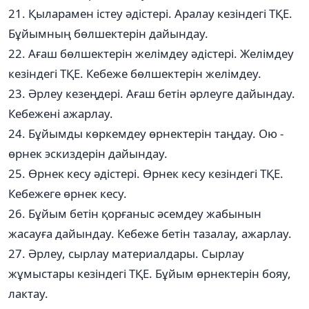
21. Қыларамен істеу әдістері. Аралау кезіндегі ТҚЕ.
Бұйымның бөлшектерін дайындау.
22. Ағаш бөлшектерін желімдеу әдістері. Желімдеу
кезіндегі ТҚЕ. Кебеже бөлшектерін желімдеу.
23. Әрлеу кезеңдері. Ағаш бетін әрлеуге дайындау.
Кебежені ажарлау.
24. Бұйымды көркемдеу өрнектерін таңдау. Ою -
өрнек эскиздерін дайындау.
25. Өрнек кесу әдістері. Өрнек кесу кезіндегі ТҚЕ.
Кебежеге өрнек кесу.
26. Бұйым бетін қорғаныс әсемдеу жабынын
жасауға дайындау. Кебеже бетін тазалау, ажарлау.
27. Әрлеу, сырлау материалдары. Сырлау
жұмыстары кезіндегі ТҚЕ. Бұйым өрнектерін бояу,
лактау.