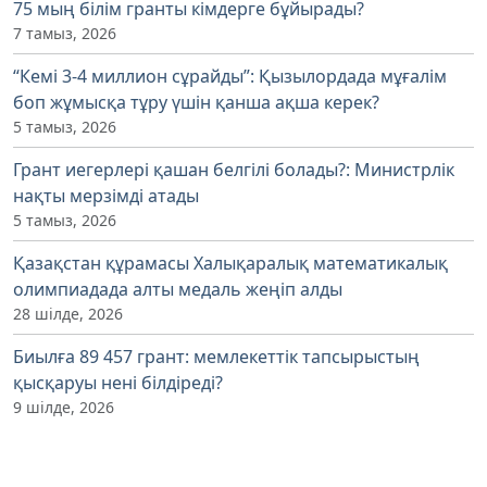
75 мың білім гранты кімдерге бұйырады?
7 тамыз, 2026
“Кемі 3-4 миллион сұрайды”: Қызылордада мұғалім
боп жұмысқа тұру үшін қанша ақша керек?
5 тамыз, 2026
Грант иегерлері қашан белгілі болады?: Министрлік
нақты мерзімді атады
5 тамыз, 2026
Қазақстан құрамасы Халықаралық математикалық
олимпиадада алты медаль жеңіп алды
28 шілде, 2026
Биылға 89 457 грант: мемлекеттік тапсырыстың
қысқаруы нені білдіреді?
9 шілде, 2026