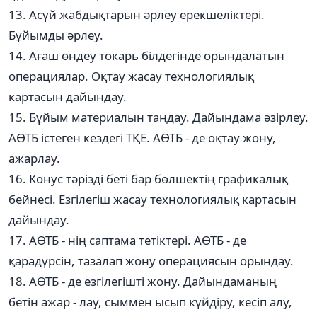
13. Асүй жабдықтарын әрлеу ерекшеліктері.
Бұйымды әрлеу.
14. Ағаш өндеу токарь білдегінде орындалатын
операциялар. Оқтау жасау технологиялық
картасын дайындау.
15. Бұйым материалын таңдау. Дайындама әзірлеу.
АӨТБ істеген кездегі ТҚЕ. АӨТБ - де оқтау жону,
ажарлау.
16. Конус тәрізді беті бар бөлшектің графикалық
бейнесі. Езгілегіш жасау технологиялық картасын
дайындау.
17. АӨТБ - нің саптама тетіктері. АӨТБ - де
қарадүрсін, тазалап жону операциясын орындау.
18. АӨТБ - де езгілегішті жону. Дайындаманың
бетін ажар - лау, сыммен ысып күйдіру, кесіп алу,