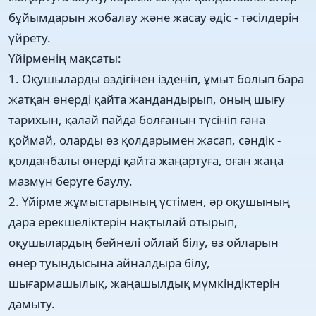
бұйымдарын жобалау және жасау әдіс - тәсілдерін
үйрету.
Үйірменің мақсаты:
1. Оқушыларды өздігінен ізденіп, ұмыт болып бара
жатқан өнерді қайта жандандырып, оның шығу
тарихын, қалай пайда болғанын түсініп ғана
қоймай, оларды өз қолдарымен жасап, сәндік -
қолданбалы өнерді қайта жаңартуға, оған жаңа
мазмұн беруге баулу.
2. Үйірме жұмыстарының үстімен, әр оқушының
дара ерекшеліктерін нақтылай отырып,
оқушылардың бейнелі ойлай білу, өз ойларын
өнер туындысына айналдыра білу,
шығармашылық, жаңашылдық мүмкіндіктерін
дамыту.