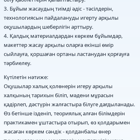
3. Бұйым жасаудың тиімді әдіс - тәсілдерін,
технологиясын пайдалануды игерту арқылы
оқушылардың шеберлігін арттыру.
4. Қалдық материалдардан көркем бұйымдар,
макеттер жасау арқылы оларға екінші өмір
сыйлауға, қоршаған ортаны ластанудан қорғауға
тәрбиелеу.
Күтілетін нәтиже:
Оқушылар халық қолөнерін игеру арқылы
халқының тарихын біліп, мәдени мұрасын
қадірлеп, дәстүрін жалғастыра білуге дағдыланады.
Өз бетінше ізденіп, теориялық алған білімдерін
практикамен ұштастыра отырып, өз қолдарымен
жасаған көркем сәндік - қолданбалы өнер