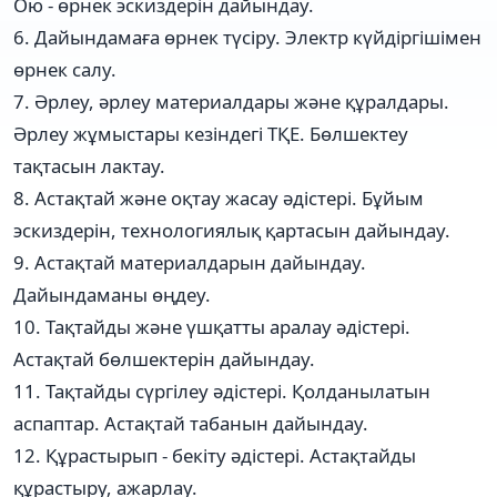
Ою - өрнек эскиздерін дайындау.
6. Дайындамаға өрнек түсіру. Электр күйдіргішімен
өрнек салу.
7. Әрлеу, әрлеу материалдары және құралдары.
Әрлеу жұмыстары кезіндегі ТҚЕ. Бөлшектеу
тақтасын лактау.
8. Астақтай және оқтау жасау әдістері. Бұйым
эскиздерін, технологиялық қартасын дайындау.
9. Астақтай материалдарын дайындау.
Дайындаманы өңдеу.
10. Тақтайды және үшқатты аралау әдістері.
Астақтай бөлшектерін дайындау.
11. Тақтайды сүргілеу әдістері. Қолданылатын
аспаптар. Астақтай табанын дайындау.
12. Құрастырып - бекіту әдістері. Астақтайды
құрастыру, ажарлау.