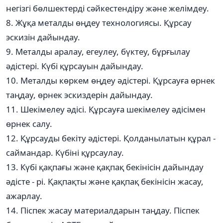
негізгі бөлшектерді сәйкестендіру және желімдеу.
8. Жұқа металды өңдеу технологиясы. Құрсау
эскизін дайындау.
9. Металды аралау, егеулеу, бүктеу, бұрғылау
әдістері. Күбі құрсауын дайындау.
10. Металды көркем өңдеу әдістері. Құрсауға өрнек
таңдау, өрнек эскиздерін дайындау.
11. Шекімелеу әдісі. Құрсауға шекімелеу әдісімен
өрнек салу.
12. Құрсауды бекіту әдістері. Қолданылатын құрал -
саймандар. Күбіні құрсаулау.
13. Күбі қақпағы және қақпақ бекінісін дайындау
әдісте - рі. Қақпақты және қақпақ бекінісін жасау,
ажарлау.
14. Піспек жасау материалдарын таңдау. Піспек