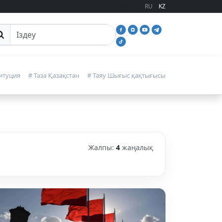
RU
KZ
йттан іздеу
итуция
# Таза Қазақстан
# Таяу Шығыс қақтығысы
Жалпы:
4
жаңалық