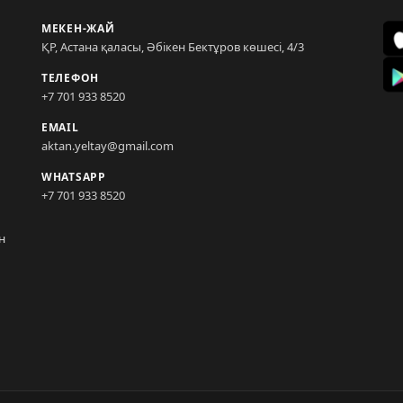
МЕКЕН-ЖАЙ
ҚР, Астана қаласы, Әбікен Бектұров көшесі, 4/3
ТЕЛЕФОН
+7 701 933 8520
EMAIL
aktan.yeltay@gmail.com
WHATSAPP
+7 701 933 8520
н