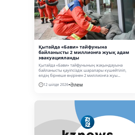
Қытайда «Бави» тайфунына
байланысты 2 миллионға жуық адам
эвакуацияланды
Қытайда «Бави» тайфунының жақындауына
байланысты қауіпсіздік шаралары күшейтіліп,
елдің бірнеше өңірінен 2 миллионға жуы...
•
Әлем
12 шілде 2026