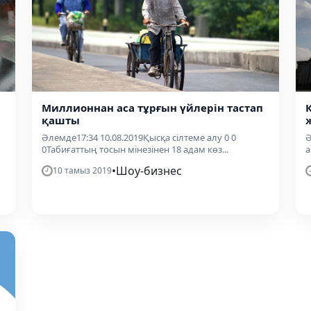
Миллионнан аса тұрғын үйлерін тастап
қашты
Әлемде17:34 10.08.2019Қысқа сілтеме алу 0 0
Ә
0Табиғаттың тосын мінезінен 18 адам көз...
а
•
Шоу-бизнес
10 тамыз 2019