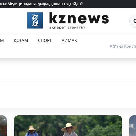
 жасы: Медицинадағы сұмдық қашан тоқтайды?
 жасы: Медицинадағы сұмдық қашан тоқтайды?
Са
ЕМ
ҚОҒАМ
СПОРТ
АЙМАҚ
# Жаңа Конст