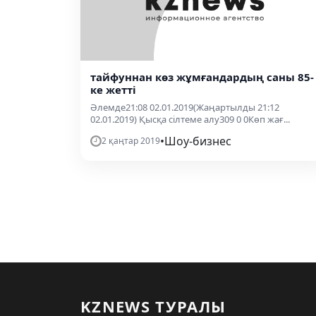
тайфуннан көз жұмғандардың саны 85-
ке жетті
Әлемде21:08 02.01.2019(Жаңартылды 21:12
02.01.2019) Қысқа сілтеме алу309 0 0Көп жағ...
•
Шоу-бизнес
2 қаңтар 2019
KZNEWS ТУРАЛЫ