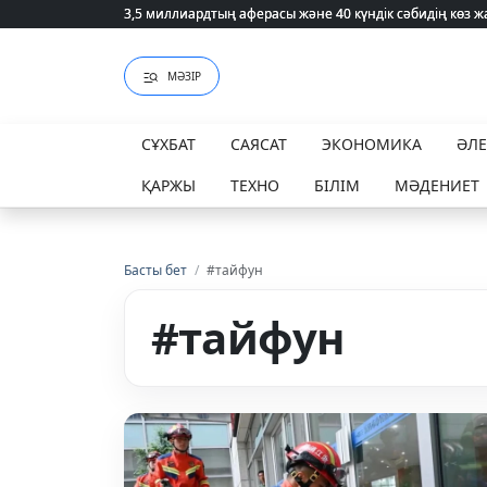
3,5 миллиардтың аферасы және 40 күндік сәбидің көз
3,5 миллиардтың аферасы және 40 күндік сәбидің көз
МӘЗІР
СҰХБАТ
САЯСАТ
ЭКОНОМИКА
ӘЛ
ҚАРЖЫ
ТЕХНО
БІЛІМ
МӘДЕНИЕТ
Басты бет
/
#тайфун
#тайфун