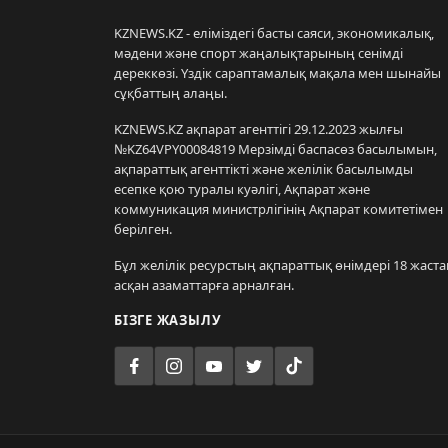
KZNEWS.KZ - еліміздегі басты саяси, экономикалық,
мәдени және спорт жаңалықтарының сенімді
дереккөзі. Үздік сараптамалық мақала мен шынайы
сұқбаттың алаңы.
KZNEWS.KZ ақпарат агенттігі 29.12.2023 жылғы
№KZ64VPY00084819 Мерзімді баспасөз басылымын,
ақпараттық агенттікті және желілік басылымды
есепке қою туралы куәлігі, Ақпарат және
коммуникация министрлігінің Ақпарат комитетімен
берілген.
Бұл желілік ресурстың ақпараттық өнімдері 18 жаста
асқан азаматтарға арналған.
БІЗГЕ ЖАЗЫЛУ