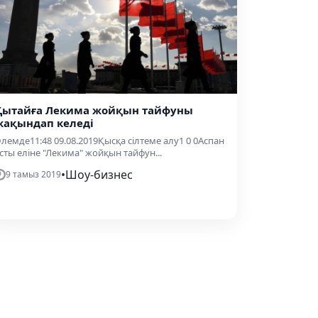
Қытайға Лекима жойқын тайфуны
жақындап келеді
лемде11:48 09.08.2019Қысқа сілтеме алу1 0 0Аспан
сты еліне "Лекима" жойқын тайфун...
•
Шоу-бизнес
9 тамыз 2019