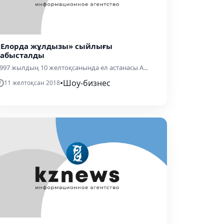
«Елорда жұлдызы» сыйлығы
табысталды
997 жылдың 10 желтоқсанында ел астанасы А...
•
Шоу-бизнес
11 желтоқсан 2018