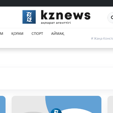
Са
ЕМ
ҚОҒАМ
СПОРТ
АЙМАҚ
# Жаңа Конст