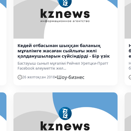
Кедей отбасынан шыққан баланың
мұғалімге жасаған сыйлығы желі
қолданушыларын сүйсіндірді - Бір үзік
е
Бастауыш сынып мұғалімі Рейчел Уретцки-Пратт
Н
Facebook әлеуметтік жел...
б
•
Шоу-бизнес
26 желтоқсан 2018