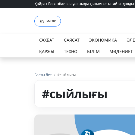
Қайрат Боранбаев лауазымды қызметке тағайындалды
Қайрат Боранбаев лауазымды қызметке тағайындалды
МӘЗІР
СҰХБАТ
САЯСАТ
ЭКОНОМИКА
ӘЛ
ҚАРЖЫ
ТЕХНО
БІЛІМ
МӘДЕНИЕТ
Басты бет
/
#сыйлығы
#сыйлығы