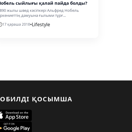
Нобель сыйлығы қалай пайда болды?
890 жылы швед кәсіпкері Альфред Нобель
ркениеттің дамуына ғылыми тұрғ...
•
Lifestyle
17 қараша 2018
ОБИЛДІ ҚОСЫМША