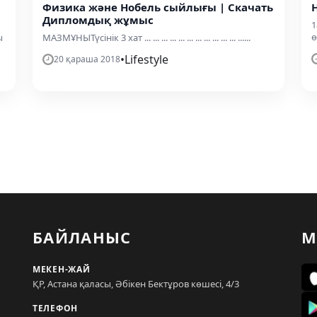
Физика және Нобель сыйлығы | Скачать
Дипломдық жұмыс
1
ө
ы
МАЗМҰНЫТүсінік 3 хат ... ... ... ... ... ... ... ... ... ... ... ......
•
Lifestyle
20 қараша 2018
БАЙЛАНЫС
М
МЕКЕН-ЖАЙ
ҚР, Астана қаласы, Әбікен Бектұров көшесі, 4/3
ТЕЛЕФОН