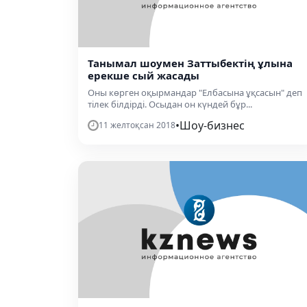
Танымал шоумен Заттыбектің ұлына
ерекше сый жасады
Оны көрген оқырмандар "Елбасына ұқсасын" деп
тілек білдірді. Осыдан он күндей бұр...
•
Шоу-бизнес
11 желтоқсан 2018