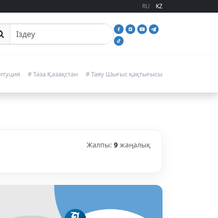
RU
KZ
йттан іздеу
итуция
# Таза Қазақстан
# Таяу Шығыс қақтығысы
Жалпы:
9
жаңалық