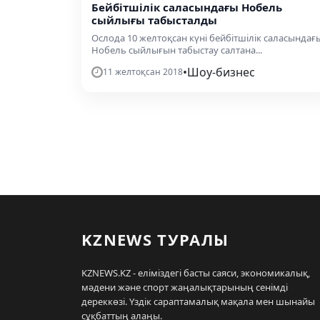
Бейбітшілік саласындағы Нобель
сыйлығы табысталды
Ослода 10 желтоқсан күні бейбітшілік саласындағ
Нобель сыйлығын табыстау салтана...
•
Шоу-бизнес
11 желтоқсан 2018
KZNEWS ТУРАЛЫ
KZNEWS.KZ - еліміздегі басты саяси, экономикалық,
мәдени және спорт жаңалықтарының сенімді
дереккөзі. Үздік сараптамалық мақала мен шынайы
сұқбаттың алаңы.