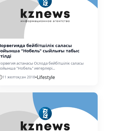
Норвегияда бейбітшілік саласы
бойынша "Нобель" сыйлығы табыс
тілді
орвегия астанасы Ослода бейбітшілік саласы
ойынша "Нобель" иегерлері...
•
Lifestyle
11 желтоқсан 2018