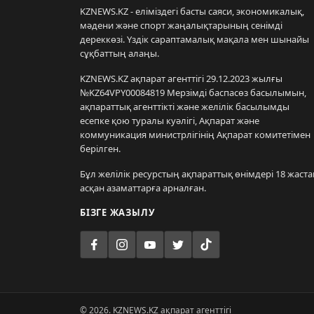
KZNEWS.KZ - еліміздегі басты саяси, экономикалық,
мәдени және спорт жаңалықтарының сенімді
дереккөзі. Үздік сараптамалық мақала мен шынайы
сұқбаттың алаңы.
KZNEWS.KZ ақпарат агенттігі 29.12.2023 жылғы
№KZ64VPY00084819 Мерзімді баспасөз басылымын,
ақпараттық агенттікті және желілік басылымды
есепке қою туралы куәлігі, Ақпарат және
коммуникация министрлігінің Ақпарат комитетімен
берілген.
Бұл желілік ресурстың ақпараттық өнімдері 18 жаста
асқан азаматтарға арналған.
БІЗГЕ ЖАЗЫЛУ
© 2026. KZNEWS.KZ ақпарат агенттігі