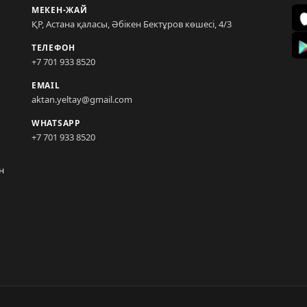
МЕКЕН-ЖАЙ
ҚР, Астана қаласы, Әбікен Бектұров көшесі, 4/3
ТЕЛЕФОН
+7 701 933 8520
EMAIL
aktan.yeltay@gmail.com
WHATSAPP
+7 701 933 8520
н