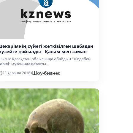
Шәкәрімнің сүйегі жеткізілген шабадан
музейге қойылды - Қалам мен заман
ығыс Қазақстан облысында Абайдың "Жидебей
өрілі" музейінде қазақты...
•
Шоу-бизнес
23 қараша 2018