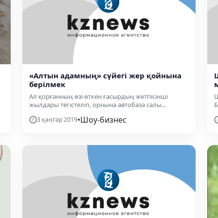
«Алтын адамның» сүйегі жер қойнына
берілмек
Ал қорғанның өзі өткен ғасырдың жетпісінші
Ш
жылдары тегістеліп, орнына автобаза салы...
Б
•
Шоу-бизнес
3 қаңтар 2019