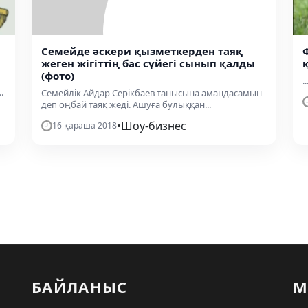
Семейде әскери қызметкерден таяқ
жеген жігіттің бас сүйегі сынып қалды
(фото)
..
.
Семейлік Айдар Серікбаев танысына амандасамын
деп оңбай таяқ жеді. Ашуға булыққан...
•
Шоу-бизнес
16 қараша 2018
БАЙЛАНЫС
М