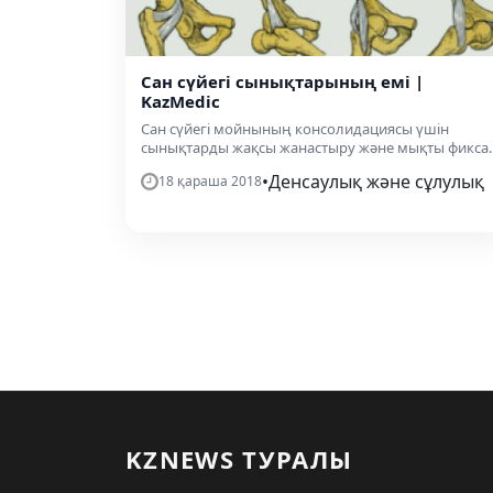
Сан сүйегі сынықтарының емі |
KazMedic
Сан сүйегі мойнының консолидациясы үшін
сынықтарды жақсы жанастыру және мықты фикса..
•
Денсаулық және сұлулық
18 қараша 2018
KZNEWS ТУРАЛЫ