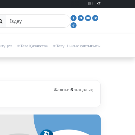
RU
KZ
йттан іздеу
итуция
# Таза Қазақстан
# Таяу Шығыс қақтығысы
Жалпы:
6
жаңалық