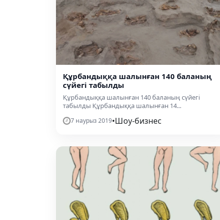
Құрбандыққа шалынған 140 баланың
сүйегі табылды
Құрбандыққа шалынған 140 баланың сүйегі
табылды Құрбандыққа шалынған 14...
•
Шоу-бизнес
7 наурыз 2019