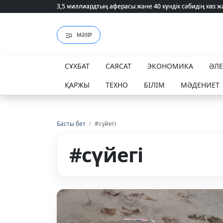
3,5 миллиардтың аферасы және 40 күндік сәбидің көз
3,5 миллиардтың аферасы және 40 күндік сәбидің көз
МӘЗІР
СҰХБАТ
САЯСАТ
ЭКОНОМИКА
ӘЛ
ҚАРЖЫ
ТЕХНО
БІЛІМ
МӘДЕНИЕТ
Басты бет
/
#сүйегі
#сүйегі