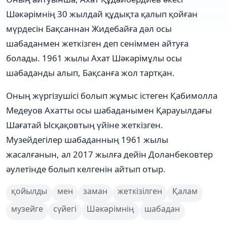
Шәкәрімнің 30 жылдай құдықта қалып қойған
мүрдесін Бақсаннан Жидебайға дәл осы
шабаданмен жеткізген деп сеніммен айтуға
болады. 1961 жылы Ахат Шәкәрімұлы осы
шабаданды алып, Бақсанға жол тартқан.
Оның жүргізушісі болып жұмыс істеген Қабимолла
Медеуов Ахатты осы шабаданымен Қарауылдағы
Шағатай Ысқақовтың үйіне жеткізген.
Музейдегілер шабаданның 1961 жылы
жасалғанын, ал 2017 жылға дейін Доланбековтер
әулетінде болып келгенін айтып отыр.
қойылды
мен
заман
жеткізілген
Қалам
музейге
сүйегі
Шәкәрімнің
шабадан