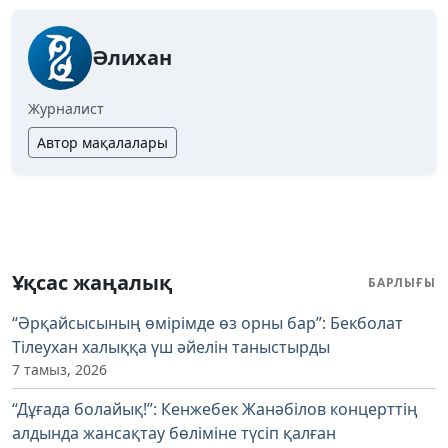
Әлихан
Журналист
Автор мақалалары
Ұқсас жаңалық
БАРЛЫҒЫ
“Әрқайсысының өмірімде өз орны бар”: Бекболат
Тілеухан халыққа үш әйелін таныстырды
7 тамыз, 2026
“Дұғада болайық!”: Кенжебек Жанәбілов концерттің
алдында жансақтау бөліміне түсіп қалған