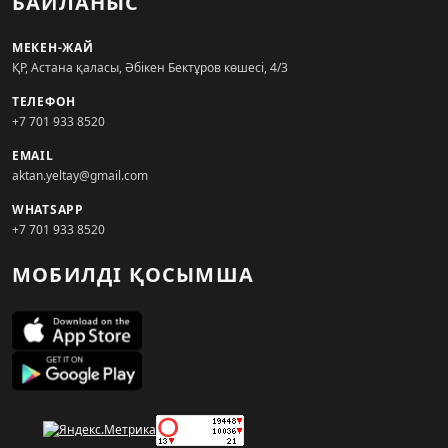
БАЙЛАНЫС
МЕКЕН-ЖАЙ
ҚР, Астана қаласы, Әбікен Бектұров көшесі, 4/3
ТЕЛЕФОН
+7 701 933 8520
EMAIL
aktan.yeltay@gmail.com
WHATSAPP
+7 701 933 8520
МОБИЛДІ ҚОСЫМША