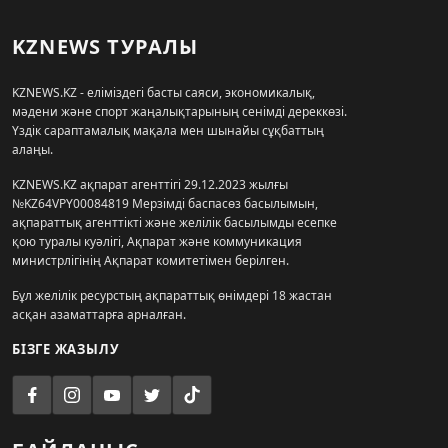
KZNEWS ТУРАЛЫ
KZNEWS.KZ - еліміздегі басты саяси, экономикалық,
мәдени және спорт жаңалықтарының сенімді дереккөзі.
Үздік сараптамалық мақала мен шынайы сұқбаттың
алаңы.
KZNEWS.KZ ақпарат агенттігі 29.12.2023 жылғы
№KZ64VPY00084819 Мерзімді баспасөз басылымын,
ақпараттық агенттікті және желілік басылымды есепке
қою туралы куәлігі, Ақпарат және коммуникация
министрлігінің Ақпарат комитетімен берілген.
Бұл желілік ресурстың ақпараттық өнімдері 18 жастан
асқан азаматтарға арналған.
БІЗГЕ ЖАЗЫЛУ