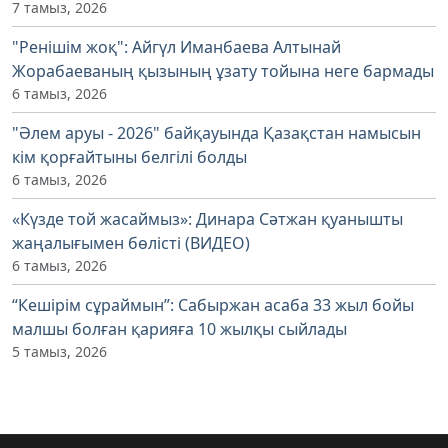
7 тамыз, 2026
"Ренішім жоқ": Айгүл Иманбаева Алтынай
Жорабаеваның қызының ұзату тойына неге бармады
6 тамыз, 2026
"Әлем аруы - 2026" байқауында Қазақстан намысын
кім қорғайтыны белгілі болды
6 тамыз, 2026
«Күзде той жасаймыз»: Динара Сәтжан қуанышты
жаңалығымен бөлісті (ВИДЕО)
6 тамыз, 2026
“Кешірім сұраймын”: Сабыржан асаба 33 жыл бойы
малшы болған қарияға 10 жылқы сыйлады
5 тамыз, 2026