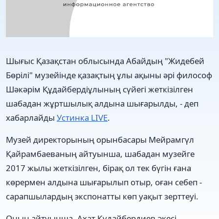
Шығыс Қазақстан облысында Абайдың "Жидебей
Бөрілі" музейінде қазақтың ұлы ақыны әрі философ
Шәкәрім Құдайбердіұлының сүйегі жеткізілген
шабадан жұртшылық алдына шығарылды, - деп
хабарлайды
Устинка LIVE
.
Музей директорының орынбасары Мейрамгүл
Қайрамбаеваның айтуынша, шабадан музейге
2017 жылы жеткізілген, бірақ ол тек бүгін ғана
көрермен алдына шығарылып отыр, оған себеп -
сарапшылардың экспонатты көп уақыт зерттеуі.
Оның айтуынша, Ахат Құдайбердиев әкесі