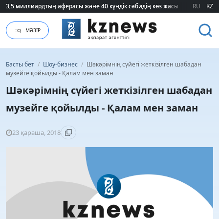
3,5 миллиардтың аферасы және 40 күндік сәбидің көз жасы: Медицинад
3,5 миллиардтың аферасы және 40 күндік сәбидің көз жасы: Медицинад
RU
KZ
МӘЗІР
Басты бет
/
Шоу-бизнес
/
Шәкәрімнің сүйегі жеткізілген шабадан
музейге қойылды - Қалам мен заман
Шәкәрімнің сүйегі жеткізілген шабадан
музейге қойылды - Қалам мен заман
23 қараша, 2018