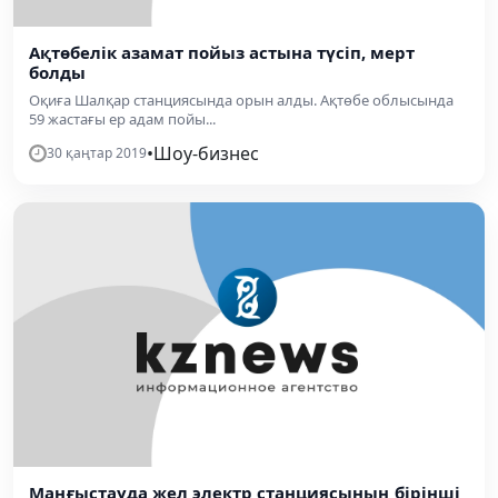
Ақтөбелік азамат пойыз астына түсіп, мерт
болды
Оқиға Шалқар станциясында орын алды. Ақтөбе облысында
59 жастағы ер адам пойы...
•
Шоу-бизнес
30 қаңтар 2019
Маңғыстауда жел электр станциясының бірінші