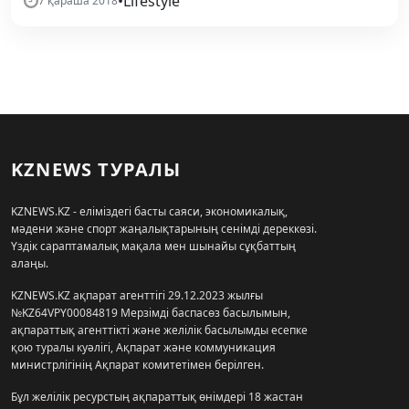
•
Lifestyle
7 қараша 2018
KZNEWS ТУРАЛЫ
KZNEWS.KZ - еліміздегі басты саяси, экономикалық,
мәдени және спорт жаңалықтарының сенімді дереккөзі.
Үздік сараптамалық мақала мен шынайы сұқбаттың
алаңы.
KZNEWS.KZ ақпарат агенттігі 29.12.2023 жылғы
№KZ64VPY00084819 Мерзімді баспасөз басылымын,
ақпараттық агенттікті және желілік басылымды есепке
қою туралы куәлігі, Ақпарат және коммуникация
министрлігінің Ақпарат комитетімен берілген.
Бұл желілік ресурстың ақпараттық өнімдері 18 жастан