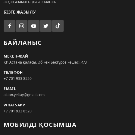
асқан азаматтарға арналған.
БІЗГЕ ЖАЗЫЛУ
БАЙЛАНЫС
МЕКЕН-ЖАЙ
ҚР, Астана қаласы, Әбікен Бектұров көшесі, 4/3
ТЕЛЕФОН
+7 701 933 8520
EMAIL
aktan.yeltay@gmail.com
WHATSAPP
+7 701 933 8520
МОБИЛДІ ҚОСЫМША