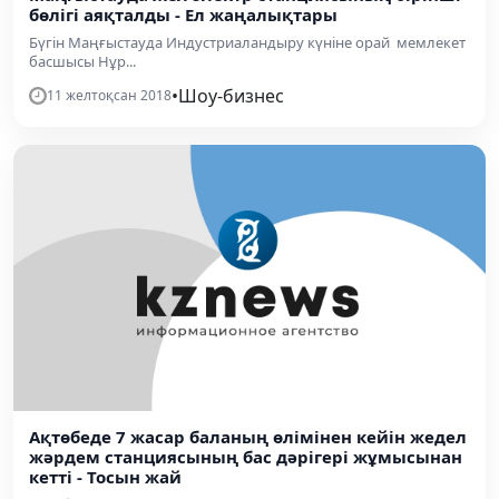
бөлігі аяқталды - Ел жаңалықтары
Бүгін Маңғыстауда Индустриаландыру күніне орай мемлекет
басшысы Нұр...
•
Шоу-бизнес
11 желтоқсан 2018
Ақтөбеде 7 жасар баланың өлімінен кейін жедел
жәрдем станциясының бас дәрігері жұмысынан
кетті - Тосын жай