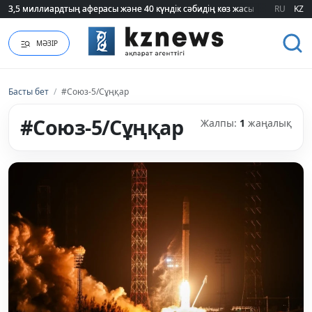
3,5 миллиардтың аферасы және 40 күндік сәбидің көз жасы: Медицинад
3,5 миллиардтың аферасы және 40 күндік сәбидің көз жасы: Медицинад
RU
KZ
МӘЗІР
Басты бет
/
#Союз-5/Сұңқар
#Союз-5/Сұңқар
Жалпы:
1
жаңалық