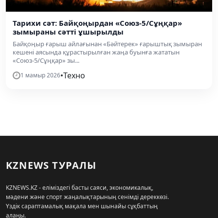
Тарихи сәт: Байқоңырдан «Союз-5/Сұңқар»
зымыраны сәтті ұшырылды
Байқоңыр ғарыш айлағынан «Бәйтерек» ғарыштық зымыран
кешені аясында құрастырылған жаңа буынға жататын
«Союз-5/Сұңқар» зы...
•
Техно
1 мамыр 2026
KZNEWS ТУРАЛЫ
KZNEWS.KZ - еліміздегі басты саяси, экономикалық,
мәдени және спорт жаңалықтарының сенімді дереккөзі.
Үздік сараптамалық мақала мен шынайы сұқбаттың
алаңы.