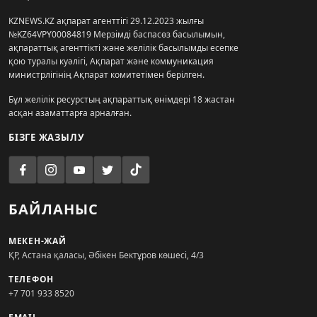
KZNEWS.KZ ақпарат агенттігі 29.12.2023 жылғы
№KZ64VPY00084819 Мерзімді баспасөз басылымын,
ақпараттық агенттікті және желілік басылымды есепке
қою туралы куәлігі, Ақпарат және коммуникация
министрлігінің Ақпарат комитетімен берілген.
Бұл желілік ресурстың ақпараттық өнімдері 18 жастан
асқан азаматтарға арналған.
БІЗГЕ ЖАЗЫЛУ
БАЙЛАНЫС
МЕКЕН-ЖАЙ
ҚР, Астана қаласы, Әбікен Бектұров көшесі, 4/3
ТЕЛЕФОН
+7 701 933 8520