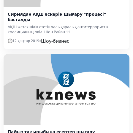
Сириядан АҚШ әскерін шығару "процесі"
басталды
АҚШ жетекшілік ететін халықаралық антитеррористік
коалицияның өкілі Шон Райан 11...
•
Шоу-бизнес
12 қаңтар 2019
Пайыз тақырыбына есептер шығару