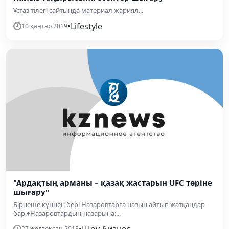
Ұстаз тілегі сайтында материал жариял...
•
Lifestyle
10 қаңтар 2019
"Ардақтың арманы – қазақ жастарын UFC төріне
шығару"
Бірнеше күннен бері Назаровтарға назын айтып жатқандар
бар.♦Назаровтардың назарына:...
•
Шоу-бизнес
27 желтоқсан 2018