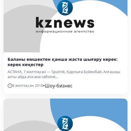
Баланы емшектен қанша жаста шығару керек:
керек кеңестер
АСТАНА, 7 желтоқсан — Sputnik, Қарлыға Бүйенбай. Алғашқы
алты айда ата-ана сәбиіне...
•
Шоу-бизнес
8 желтоқсан 2018