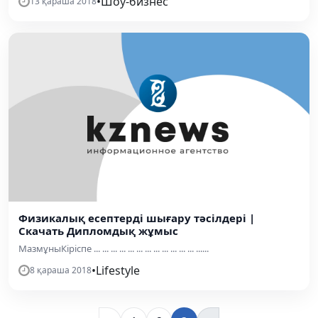
•
Шоу-бизнес
13 қараша 2018
Физикалық есептерді шығару тәсілдері |
Скачать Дипломдық жұмыс
МазмұныКіріспе ... ... ... ... ... ... ... ... ... ... ... ... ......
•
Lifestyle
8 қараша 2018