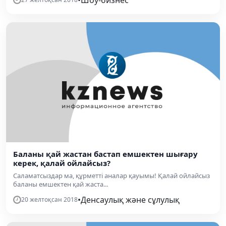
Баланы қай жастан бастап емшектен шығару
керек, қалай ойлайсыз?
Саламатсыздар ма, құрметті аналар қауымы! Қалай ойлайсыз
баланы емшектен қай жаста...
•
Денсаулық және сұлулық
20 желтоқсан 2018