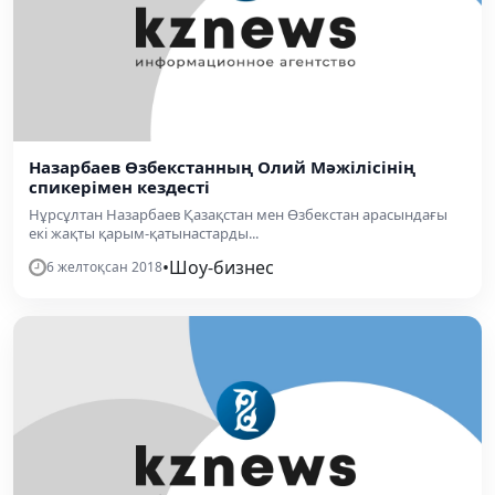
Назарбаев Өзбекстанның Олий Мәжілісінің
спикерімен кездесті
Нұрсұлтан Назарбаев Қазақстан мен Өзбекстан арасындағы
екі жақты қарым-қатынастарды...
•
Шоу-бизнес
6 желтоқсан 2018