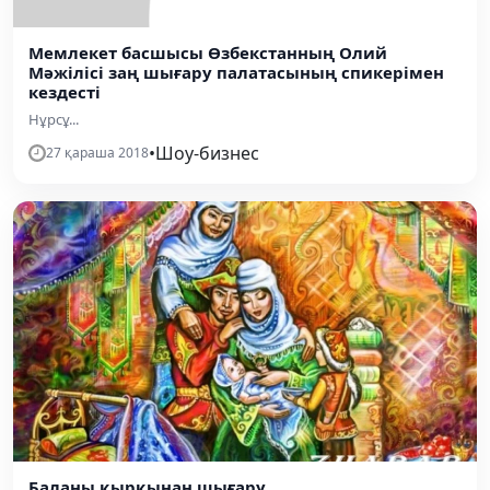
Мемлекет басшысы Өзбекстанның Олий
Мәжілісі заң шығару палатасының спикерімен
кездесті
Нұрсұ...
•
Шоу-бизнес
27 қараша 2018
Баланы қырқынан шығару