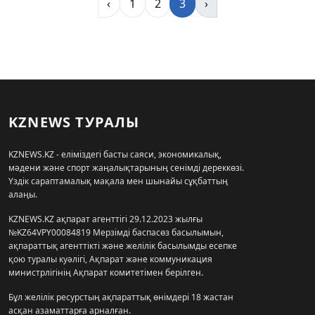
‹
1
2
3
›
KZNEWS ТУРАЛЫ
KZNEWS.KZ - еліміздегі басты саяси, экономикалық,
мәдени және спорт жаңалықтарының сенімді дереккөзі.
Үздік сараптамалық мақала мен шынайы сұқбаттың
алаңы.
KZNEWS.KZ ақпарат агенттігі 29.12.2023 жылғы
№KZ64VPY00084819 Мерзімді баспасөз басылымын,
ақпараттық агенттікті және желілік басылымды есепке
қою туралы куәлігі, Ақпарат және коммуникация
министрлігінің Ақпарат комитетімен берілген.
Бұл желілік ресурстың ақпараттық өнімдері 18 жастан
асқан азаматтарға арналған.