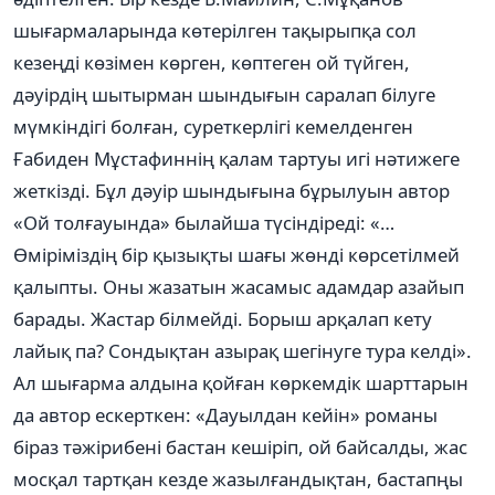
шығармаларында көтерілген тақырыпқа сол
кезеңді көзімен көрген, көптеген ой түйген,
дәуірдің шытырман шындығын саралап білуге
мүмкіндігі болған, суреткерлігі кемелденген
Ғабиден Мұстафиннің қалам тартуы игі нәтижеге
жеткізді. Бұл дәуір шындығына бұрылуын автор
«Ой толғауында» былайша түсіндіреді: «…
Өміріміздің бір қызықты шағы жөнді көрсетілмей
қалыпты. Оны жазатын жасамыс адамдар азайып
барады. Жастар білмейді. Борыш арқалап кету
лайық па? Сондықтан азырақ шегінуге тура келді».
Ал шығарма алдына қойған көркемдік шарттарын
да автор ескерткен: «Дауылдан кейін» романы
біраз тәжірибені бастан кешіріп, ой байсалды, жас
мосқал тартқан кезде жазылғандықтан, бастапңы