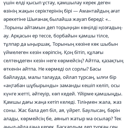
үшін елді қысып ұстау, қамшылау керек деген
өзінің жақын серіктерінің бірі — Амантайдың ағат
әрекетіне Шығанақ былайша жауап береді: «..
.Торыны айтамын деп торыңңан көңілді ңозғадың-
ау. Арқасын ер тессе, борбайын қамшы тілсе,
тұлпар да ыңыршақ. Торының көзіне көк шыбын
үймелеген кезін көріпсің. Қоң бітіп, құлағы
селтеңдеген кезін неге көрмейсің? Айтпа, қазақтың
өткенін айтпа. Не көрмеді ол сорлы? Басы
байлауда, малы талауда, ойлап тұрсаң, ылғи бір
«аңтабан шұбырынды» заманды кешіп келіп, осы
күнге жетті, әйтеуір, көп кедей. Үйірме қамшыңды.
Қамшы дағы жаңа кетіп келеді. Тіліңмен жала, жаз
соны. Жас бала деп біл, ая, үйрет. Баулысаң, бәрін
алады, көрмейсің бе, аянып жатыр ма осылар? Тек
аңыл-айла ғана керек. Басқардым деп тұрған сен