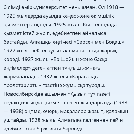
білімді өмір «университетінен» алған. Ол 1918 —
1925 жылдарда ауылда кеңес және әкімшілік
қызметтер атқарды. 1925 жылы Қызылордада
қызмет істей жүріп, әдебиетпен айналыса
бастайды. Алғашқы әңгімесі «Сәрсен мен Боқаш»
1927 жылы «Жыл құсы» альманағында жарық
көреді. 1927 жылы «Ер Шойын және басқа
әңгімелер» деген атпен тұңғыш жинағы
жарияланады. 1932 жылы «Қарағанды
пролетариаты» газетіне жұмысқа тұрады.
Новосибирскіде ашылған «Қызыл ту» газеті
редакциясында қызмет істеген жылдарында (1933
— 1938) әңгіме, очерк, мақалалар жазып, қаламын
ұштайды. 1938 жылы Алматыға келгеннен кейін
әдебиет ісіне біржолата беріледі.