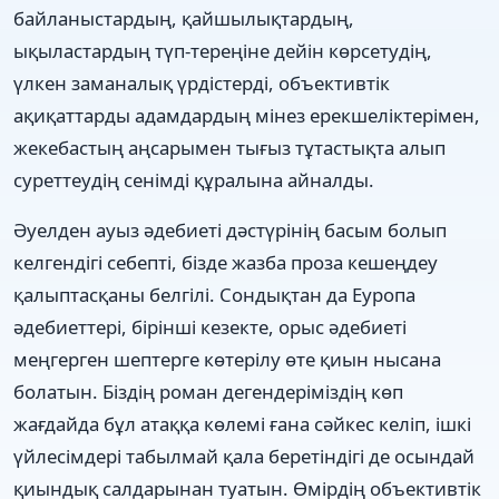
байланыстардың, қайшылықтардың,
ықыластардың түп-тереңіне дейін көрсетудің,
үлкен заманалық үрдістерді, объективтік
ақиқаттарды адамдардың мінез ерекшеліктерімен,
жекебастың аңсарымен тығыз тұтастықта алып
суреттеудің сенімді құралына айналды.
Әуелден ауыз әдебиеті дәстүрінің басым болып
келгендігі себепті, бізде жазба проза кешеңдеу
қалыптасқаны белгілі. Сондықтан да Еуропа
әдебиеттері, бірінші кезекте, орыс әдебиеті
меңгерген шептерге көтерілу өте қиын нысана
болатын. Біздің роман дегендеріміздің көп
жағдайда бұл атаққа көлемі ғана сәйкес келіп, ішкі
үйлесімдері табылмай қала беретіндігі де осындай
қиындық салдарынан туатын. Өмірдің объективтік