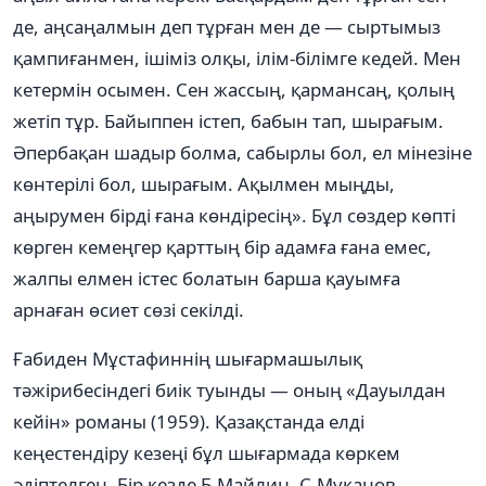
де, аңсаңалмын деп тұрған мен де — сыртымыз
қампиғанмен, ішіміз олқы, ілім-білімге кедей. Мен
кетермін осымен. Сен жассың, қармансаң, қолың
жетіп тұр. Байыппен істеп, бабын тап, шырағым.
Әпербақан шадыр болма, сабырлы бол, ел мінезіне
көнтерілі бол, шырағым. Ақылмен мыңды,
аңырумен бірді ғана көндіресің». Бұл сөздер көпті
көрген кемеңгер қарттың бір адамға ғана емес,
жалпы елмен істес болатын барша қауымға
арнаған өсиет сөзі секілді.
Ғабиден Мұстафиннің шығармашылық
тәжірибесіндегі биік туынды — оның «Дауылдан
кейін» романы (1959). Қазақстанда елді
кеңестендіру кезеңі бұл шығармада көркем
әдіптелген. Бір кезде Б.Майлин, С.Мұқанов