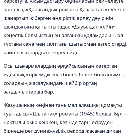
көрсетуге, ұжымдастыру оқиғаларын бейнелеуге
арналса, «Қарағанды» романы Қазақстан келбетін
жаңартып жіберген өндірістік өрлеу дәуірінің
шындығына қанықтырады. «Дауылдан кейін»
кеңестік болмыстың ең алғашқы қадамдарын, ол
тұстағы сана мен салттағы шытырман өзгерістерді,
қайшылықтарды шежірелейді.
Осы шығармалардың әрқайсысының көтерген
идеялық-көркемдік жүгі бөлек-бөлек болғанымен,
солардың жасалуындағы кейбір ортаң
заңдылықтар да бар.
Жазушының кеңінен танымал алғашқы қомақты
туындысы «Шығанақ» романы (1945) болды. Бұл —
нақтылы өмір кешкен, кезінде тары өсіруден
бірнеше рет дүниежүзілік рекорд жасаған диқан