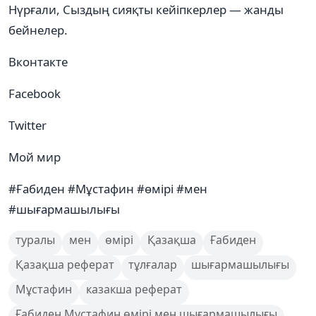
Нүрғали, Сыздың сияқты кейіпкерлер — жанды
бейнелер.
Вконтакте
Facebook
Twitter
Мой мир
#Ғабиден #Мұстафин #өмірі #мен
#шығармашылығы
туралы
мен
өмірі
Қазақша
Ғабиден
Қазақша реферат
тұлғалар
шығармашылығы
Мұстафин
казакша реферат
Ғабиден Мұстафин өмірі мен шығармашылығы