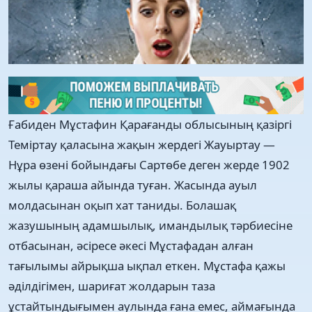
Ғабиден Мұстафин Қарағанды облысының қазіргі
Теміртау қаласына жақын жердегі Жауыртау —
Нұра өзені бойындағы Сартөбе деген жерде 1902
жылы қараша айында туған. Жасында ауыл
молдасынан оқып хат таниды. Болашақ
жазушының адамшылық, имандылық тәрбиесіне
отбасынан, әсіресе әкесі Мұстафадан алған
тағылымы айрықша ықпал еткен. Мұстафа қажы
әділдігімен, шариғат жолдарын таза
ұстайтындығымен аулында ғана емес, аймағында