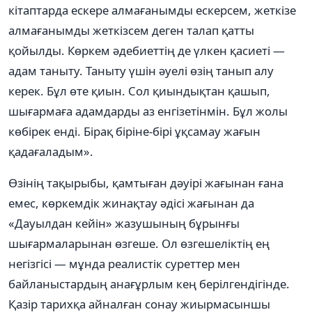
кітаптарда ескере алмағанымды ескерсем, жеткізе
алмағанымды жеткізсем деген талап қатты
қойылды. Көркем әдебиеттің де үлкен қасиеті —
адам таныту. Таныту үшін әуелі өзің танып алу
керек. Бұл өте қиын. Сол қиындықтан қашып,
шығармаға адамдарды аз енгізетінмін. Бұл жолы
көбірек енді. Бірақ біріне-бірі ұқсамау жағын
қадағаладым».
Өзінің тақырыбы, қамтыған дәуірі жағынан ғана
емес, көркемдік жинақтау әдісі жағынан да
«Дауылдан кейін» жазушының бұрынғы
шығармаларынан өзгеше. Ол өзгешеліктің ең
негізгісі — мұнда реалистік суреттер мен
байланыстардың анағұрлым кең берілгендігінде.
Қазір тарихқа айналған сонау жиырмасыншы