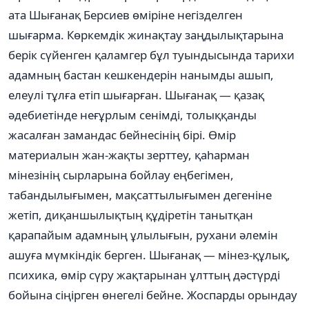
ата Шығанақ Берсиев өміріне негізделген
шығарма. Көркемдік жинақтау заңдылықтарына
берік сүйенген қаламгер бұл туындысында тарихи
адамның бастан кешкендерін нанымды ашып,
елеулі тұлға етіп шығарған. Шығанақ — қазақ
әдебиетінде неғұрлым сенімді, толыққанды
жасалған замандас бейнесінің бірі. Өмір
материалын жан-жақты зерттеу, қаһарман
мінезінің сырларына бойлау еңбегімен,
табандылығымен, мақсаттылығымен дегеніне
жетіп, диқаншылықтың құдіретін танытқан
қарапайым адамның ұлылығын, рухани әлемін
ашуға мүмкіндік берген. Шығанақ — мінез-құлық,
психика, өмір сүру жақтарынан ұлттың дәстүрді
бойына сіңірген өнегелі бейне. Жоспарды орындау