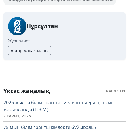
Нұрсұлтан
Журналист
Автор мақалалары
Ұқсас жаңалық
БАРЛЫҒЫ
2026 жылғы білім грантын иеленгендердің тізімі
жарияланды (ТІЗІМ)
7 тамыз, 2026
75 мың білім гранты кімдерге бұйырады?