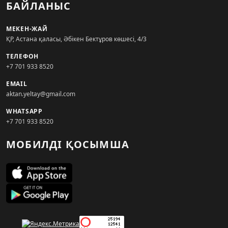
БАЙЛАНЫС
МЕКЕН-ЖАЙ
ҚР, Астана қаласы, Әбікен Бектұров көшесі, 4/3
ТЕЛЕФОН
+7 701 933 8520
EMAIL
aktan.yeltay@gmail.com
WHATSAPP
+7 701 933 8520
МОБИЛДІ ҚОСЫМША