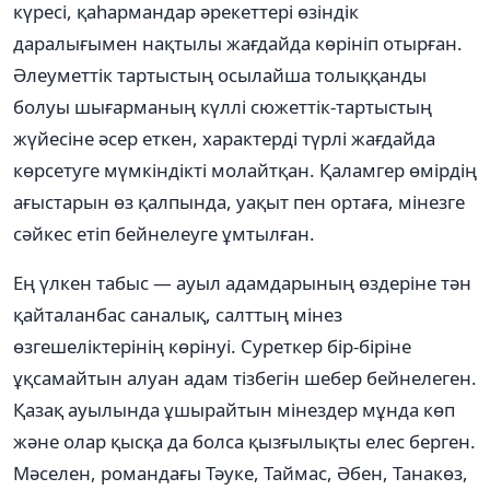
күресі, қаһармандар әрекеттері өзіндік
даралығымен нақтылы жағдайда көрініп отырған.
Әлеуметтік тартыстың осылайша толыққанды
болуы шығарманың күллі сюжеттік-тартыстың
жүйесіне әсер еткен, характерді түрлі жағдайда
көрсетуге мүмкіндікті молайтқан. Қаламгер өмірдің
ағыстарын өз қалпында, уақыт пен ортаға, мінезге
сәйкес етіп бейнелеуге ұмтылған.
Ең үлкен табыс — ауыл адамдарының өздеріне тән
қайталанбас саналық, салттың мінез
өзгешеліктерінің көрінуі. Суреткер бір-біріне
ұқсамайтын алуан адам тізбегін шебер бейнелеген.
Қазақ ауылында ұшырайтын мінездер мұнда көп
және олар қысқа да болса қызғылықты елес берген.
Мәселен, романдағы Тәуке, Таймас, Әбен, Танакөз,