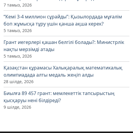
7 тамыз, 2026
“Кемі 3-4 миллион сұрайды”: Қызылордада мұғалім
боп жұмысқа тұру үшін қанша ақша керек?
5 тамыз, 2026
Грант иегерлері қашан белгілі болады?: Министрлік
нақты мерзімді атады
5 тамыз, 2026
Қазақстан құрамасы Халықаралық математикалық
олимпиадада алты медаль жеңіп алды
28 шілде, 2026
Биылға 89 457 грант: мемлекеттік тапсырыстың
қысқаруы нені білдіреді?
9 шілде, 2026