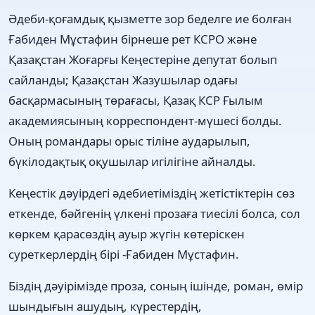
Әдеби-қоғамдық қызметте зор беделге ие болған
Ғабиден Мұстафин бірнеше рет КСРО және
Қазақстан Жоғарғы Кеңестеріне депутат болып
сайланды; Қазақстан Жазушылар одағы
басқармасының төрағасы, Қазақ КСР Ғылым
академиясының корреспондент-мүшесі болды.
Оның романдары орыс тіліне аударылып,
бүкілодақтық оқушылар игілігіне айналды.
Кеңестік дәуірдегі әдебиетіміздің жетістіктерін сөз
еткенде, бәйгенің үлкені прозаға тиесілі болса, сол
көркем қарасөздің ауыр жүгін көтеріскен
суреткерлердің бірі -Ғабиден Мұстафин.
Біздің дәуірімізде проза, соның ішінде, роман, өмір
шындығын ашудың, күрестердің,