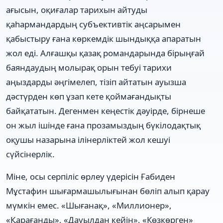
ағысын, оқиғалар тарихын айтуды
қаһармандардың субъективтік аңсарымен
қабыстыру ғана көркемдік шындыққа апаратын
жол еді. Алғашқы қазақ романдарында бірыңғай
баяндаудың молырақ орын тебуі тарихи
аңыздарды әңгімелеп, тізіп айтатын ауызша
дәстүрден көп ұзап кете қоймағандықты
байқататын. Дегенмен кеңестік дәуірде, бірнеше
он жыл ішінде ғана прозамыздың бүкілодақтық
оқушы назарына ілінерліктей жол кешуі
сүйсінерлік.
Міне, осы серпіліс өрлеу үдерісін Ғабиден
Мұстафин шығармашылығынан бөліп алып қарау
мүмкін емес. «Шығанақ», «Миллионер»,
«Қарағанды», «Дауылдан кейін», «Көзкөрген»