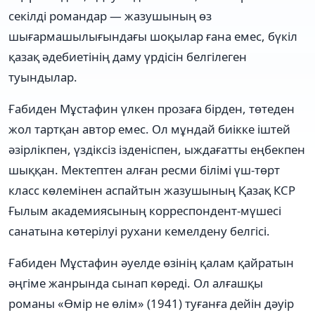
секілді романдар — жазушының өз
шығармашылығындағы шоқылар ғана емес, бүкіл
қазақ әдебиетінің даму үрдісін белгілеген
туындылар.
Ғабиден Мұстафин үлкен прозаға бірден, төтеден
жол тартқан автор емес. Ол мұндай биікке іштей
әзірлікпен, үздіксіз ізденіспен, ыждағатты еңбекпен
шыққан. Мектептен алған ресми білімі үш-төрт
класс көлемінен аспайтын жазушының Қазақ КСР
Ғылым академиясының корреспондент-мүшесі
санатына көтерілуі рухани кемелдену белгісі.
Ғабиден Мұстафин әуелде өзінің қалам қайратын
әңгіме жанрында сынап көреді. Ол алғашқы
романы «Өмір не өлім» (1941) туғанға дейін дәуір