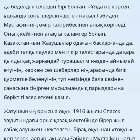
да беделді кісілердің бірі болған. «Ұяда не көрсең,
ұшқанда соны ілерсің» деген нақыл Ғабиден
Мұстафиннің өмір тәжірибесінен анық көрінеді.
Оның кейіннен атақты қаламгер болып,
Қазақстанның Жазушылар одағын басқарғанда да,
әдеби талқылаулар мен пікір таластарында да қара
қылды қақ жарғандай турашыл мінезден айнымай
өтуінің, көркем сөз шеберлерінің арасында биік
құрметке бөленуінің түп негізінде бала кезінен
санасына сіңірген мұсылмандық парыздарына
беріктігі әсер еткені кәміл.
Жазушының орысша оқуы 1916 жылы Спасск
зауытындағы орыс-қазақ мектебінде бірер жыл
сабақ алуымен шектелген. Бірақ оқуынан «тоқуы»
көп зерек, алғыр, ақылды Ғабиден Мұстафин нағыз