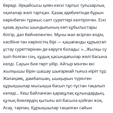
береді. Әрқайсысы қиян-кескі тартыс туғызарлық
оқиғалар желі тартқан. Қазақ әдебиетінде бұрын
көрінбеген тұрмыс-салт суреттері келтірілген. Ескі
қазақ ауылы шындығының көп құбылыстары
білгір, дәл бейнеленген. Мұны мал өсірген елдің
кәсібіне тән көріністің бірі — қашағанды құрықтап
ұстау суреттерінен де көруге болады: «…Жылқы су
ішіп болған соң, құдық қасындағылар желі басына
келді. Сауын бие төрт үйір. Айгыр мінген екі
жылқышы бірін шашау шығармай тығыз иіріп тұр.
Жалаңаяқ, дамбалшаң, ышқырын түрінген
құрықшылар мысықша басып тұс-тұстан тақалып
келеді… Кеш байланған қарақұлақ құлындардың,
қулық биелердің қытығы әлі басыла қойған жоқ.
Асау, тарпаң. Құрықшылар таңалған сайын