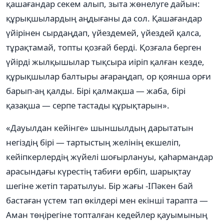
қашағандар секем алып, зыта жөнелуге дайын:
құрықшылардың аңдығаны да сол. Қашағандар
үйірінен сырдаңдап, үйездемей, үйездей қалса,
тұрақтамай, топты қозғай берді. Қозғала берген
үйірді жылқышылар тықсыра иіріп қалған кезде,
құрықшылар балтыры ағараңдап, ор қоянша орғи
барып-аң қалды. Бірі қалмақша — жаба, бірі
қазақша — серпе тастады құрықтарын».
«Дауылдан кейінге» шыншылдың дарытатын
негіздің бірі — тартыстың желінің екшеліп,
кейіпкерлердің жүйелі шоғырлануы, қаһармандар
арасындағы күрестің табиғи өрбіп, шарықтау
шегіне жетіп таратылуы. Бір жағы -ІПәкен бай
бастаған үстем тап өкілдері мен екінші тарапта —
Аман төңірегіне топталған кедейлер қауымының