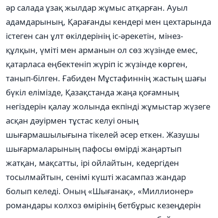
әр салада ұзақ жылдар жұмыс атқарған. Ауыл
адамдарының, Қарағанды кендері мен цехтарында
істеген сан ұлт өкілдерінің іс-әрекетін, мінез-
құлқын, үміті мен арманын ол сөз жүзінде емес,
қатарласа еңбектеніп жүріп іс жүзінде көрген,
танып-білген. Ғабиден Мұстафиннің жастың шағы
бүкіл елімізде, Қазақстанда жаңа қоғамның
негіздерін қалау жолында екпінді жұмыстар жүзеге
асқан дәуірмен тұстас келуі оның
шығармашылығына тікелей әсер еткен. Жазушы
шығармаларының пафосы өмірді жаңартып
жатқан, мақсатты, ірі ойлайтын, кедергіден
тосылмайтын, сенімі күшті жасампаз жандар
болып келеді. Оның «Шығанақ», «Миллионер»
романдары колхоз өмірінің бетбұрыс кезеңдерін