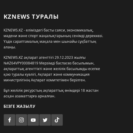
KZNEWS ТУРАЛЫ
KZNEWS.KZ - еліміздегі басты саяси, экономикалық,
мәдени және спорт жаңалықтарының сенімді дереккөзі.
Үздік сараптамалық мақала мен шынайы сұқбаттың
алаңы.
KZNEWS.KZ ақпарат агенттігі 29.12.2023 жылғы
№KZ64VPY00084819 Мерзімді баспасөз басылымын,
ақпараттық агенттікті және желілік басылымды есепке
қою туралы куәлігі, Ақпарат және коммуникация
министрлігінің Ақпарат комитетімен берілген.
Бұл желілік ресурстың ақпараттық өнімдері 18 жастан
асқан азаматтарға арналған.
БІЗГЕ ЖАЗЫЛУ