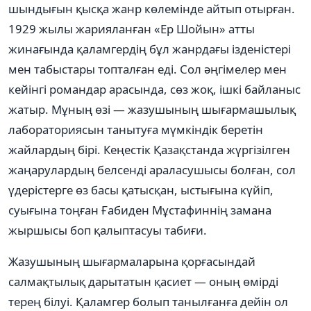
шындығын қысқа жанр көлемінде айтып отырған.
1929 жылы жарияланған «Ер Шойын» атты
жинағында қаламгердің бұл жанрдағы ізденістері
мен табыстары топталған еді. Сол әңгімелер мен
кейінгі романдар арасында, сөз жоқ, ішкі байланыс
жатыр. Мұның өзі — жазушының шығармашылық
лабораториясын танытуға мүмкіндік беретін
жайлардың бірі. Кеңестік Қазақстанда жүргізілген
жаңарулардың белсенді араласушысы болған, сол
үдерістерге өз басы қатысқан, ыстығына күйіп,
суығына тоңған Ғабиден Мұстафиннің замана
жыршысы боп қалыптасуы табиғи.
Жазушының шығармаларына қорғасындай
салмақтылық дарытатын қасиет — оның өмірді
терең білуі. Қаламгер болып танылғанға дейін ол