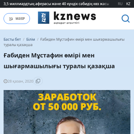
3,5 миллиардтың аферасы және 40 күндік сәбидің көз жасы: Медицинад
3,5 миллиардтың аферасы және 40 күндік сәбидің көз жасы: Медицинад
RU
KZ
МӘЗІР
Басты бет
/
Білім
/
Ғабиден Мұстафин өмірі мен шығармашылығы
туралы қазақша
Ғабиден Мұстафин өмірі мен
шығармашылығы туралы қазақша
28 қазан, 2020