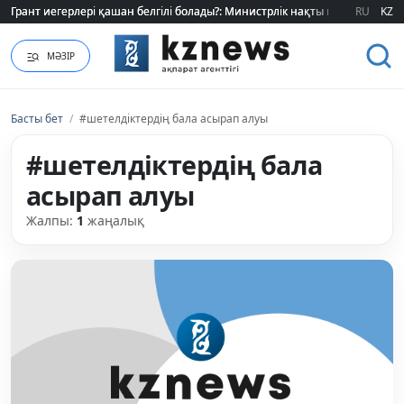
Грант иегерлері қашан белгілі болады?: Министрлік нақты мерзімді атад
Грант иегерлері қашан белгілі болады?: Министрлік нақты мерзімді атад
RU
KZ
МӘЗІР
Басты бет
/
#шетелдіктердің бала асырап алуы
#шетелдіктердің бала
асырап алуы
Жалпы:
1
жаңалық