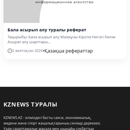
Бала асырып алу туралы реферат
Тақырыбы: Бала асырып алу Мазмұны Кіріспе Негізгі бөлім
Асырап алу шарттары...
•
Қазақша рефераттар
2 желтоқсан 2020
KZNEWS ТУРАЛЫ
KZNEWS.KZ - еліміздегі басты саяси, экономикалық,
мәдени және спорт жаңалықтарының сенімді дереккөзі.
Үздік сараптамалық мақала мен шынайы сұқбаттың