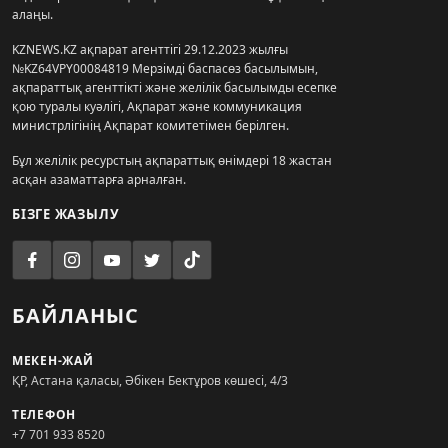
алаңы.
KZNEWS.KZ ақпарат агенттігі 29.12.2023 жылғы
№KZ64VPY00084819 Мерзімді баспасөз басылымын,
ақпараттық агенттікті және желілік басылымды есепке
қою туралы куәлігі, Ақпарат және коммуникация
министрлігінің Ақпарат комитетімен берілген.
Бұл желілік ресурстың ақпараттық өнімдері 18 жастан
асқан азаматтарға арналған.
БІЗГЕ ЖАЗЫЛУ
БАЙЛАНЫС
МЕКЕН-ЖАЙ
ҚР, Астана қаласы, Әбікен Бектұров көшесі, 4/3
ТЕЛЕФОН
+7 701 933 8520