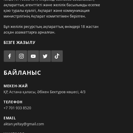
ақпараттық агенттікті және желілік басылымды есепке
қою туралы куәлігі, Ақпарат және коммуникация
министрлігінің Ақпарат комитетімен берілген.
Бұл желілік ресурстың ақпараттық өнімдері 18 жастан
асқан азаматтарға арналған.
БІЗГЕ ЖАЗЫЛУ
БАЙЛАНЫС
МЕКЕН-ЖАЙ
ҚР, Астана қаласы, Әбікен Бектұров көшесі, 4/3
ТЕЛЕФОН
+7 701 933 8520
EMAIL
aktan.yeltay@gmail.com