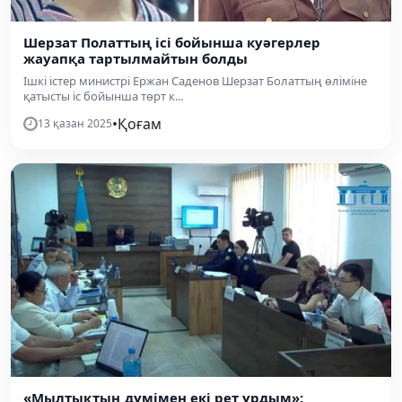
Шерзат Полаттың ісі бойынша куәгерлер
жауапқа тартылмайтын болды
Ішкі істер министрі Ержан Саденов Шерзат Болаттың өліміне
қатысты іс бойынша төрт к...
•
Қоғам
13 қазан 2025
«Мылтықтың дүмімен екі рет ұрдым»: