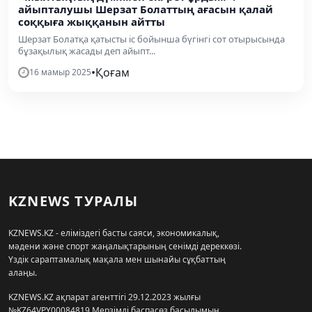
айыпталушы Шерзат Болаттың ағасын қалай
соққыға жыққанын айтты
Шерзат Болатқа қатысты іс бойынша бүгінгі сот отырысында
бұзақылық жасады деп айыпт...
•
Қоғам
16 мамыр 2025
KZNEWS ТУРАЛЫ
KZNEWS.KZ - еліміздегі басты саяси, экономикалық,
мәдени және спорт жаңалықтарының сенімді дереккөзі.
Үздік сараптамалық мақала мен шынайы сұқбаттың
алаңы.
KZNEWS.KZ ақпарат агенттігі 29.12.2023 жылғы
№KZ64VPY00084819 Мерзімді баспасөз басылымын,