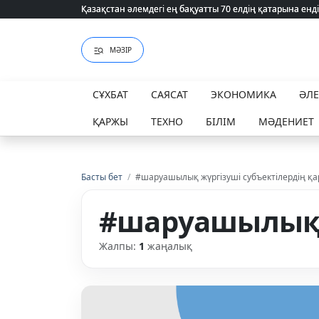
Қазақстан әлемдегі ең бақуатты 70 елдің қатарына енді
Қазақстан әлемдегі ең бақуатты 70 елдің қатарына енді
МӘЗІР
СҰХБАТ
САЯСАТ
ЭКОНОМИКА
ӘЛ
ҚАРЖЫ
ТЕХНО
БІЛІМ
МӘДЕНИЕТ
Басты бет
/
#шаруашылық жүргізуші субъектілердің қ
#шаруашылық 
Жалпы:
1
жаңалық