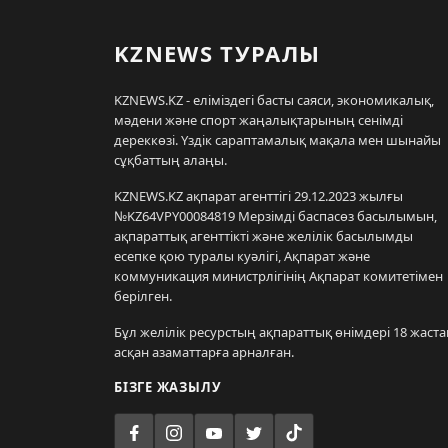
KZNEWS ТУРАЛЫ
KZNEWS.KZ - еліміздегі басты саяси, экономикалық,
мәдени және спорт жаңалықтарының сенімді
дереккөзі. Үздік сараптамалық мақала мен шынайы
сұқбаттың алаңы.
KZNEWS.KZ ақпарат агенттігі 29.12.2023 жылғы
№KZ64VPY00084819 Мерзімді баспасөз басылымын,
ақпараттық агенттікті және желілік басылымды
есепке қою туралы куәлігі, Ақпарат және
коммуникация министрлігінің Ақпарат комитетімен
берілген.
Бұл желілік ресурстың ақпараттық өнімдері 18 жаста
асқан азаматтарға арналған.
БІЗГЕ ЖАЗЫЛУ