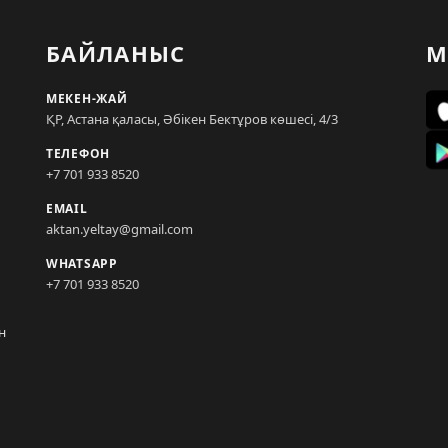
БАЙЛАНЫС
М
МЕКЕН-ЖАЙ
ҚР, Астана қаласы, Әбікен Бектұров көшесі, 4/3
ТЕЛЕФОН
+7 701 933 8520
EMAIL
aktan.yeltay@gmail.com
WHATSAPP
+7 701 933 8520
н