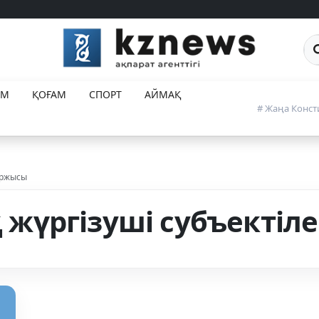
Са
ЕМ
ҚОҒАМ
СПОРТ
АЙМАҚ
# Жаңа Конст
аржысы
жүргізуші субъектіл