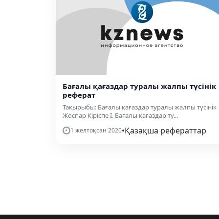
Бағалы қағаздар туралы жалпы түсінік
реферат
Тақырыбы: Бағалы қағаздар туралы жалпы түсінік
Жоспар Кіріспе I. Бағалы қағаздар ту...
•
Қазақша рефераттар
1 желтоқсан 2020