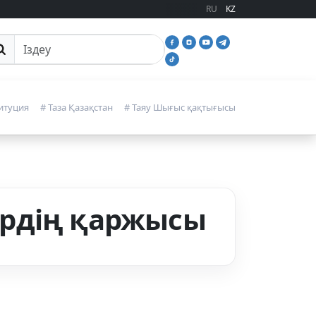
RU
KZ
йттан іздеу
итуция
# Таза Қазақстан
# Таяу Шығыс қақтығысы
ердің қаржысы