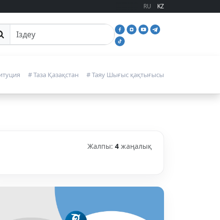
RU
KZ
йттан іздеу
итуция
# Таза Қазақстан
# Таяу Шығыс қақтығысы
Жалпы:
4
жаңалық