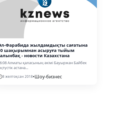
Әл-Фарабида жылдамдықты сағатына
60 шақырымнан асыруға тыйым
салынбақ - новости Казахстана
6:08 Алматы қаласының әкімі Бауыржан Байбек
ңтүстік астана...
•
Шоу-бизнес
8 желтоқсан 2018