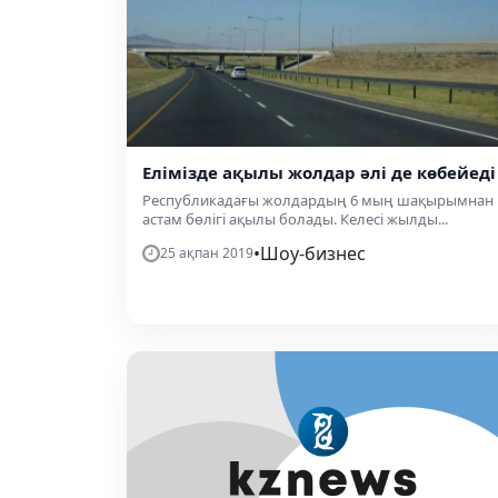
Елімізде ақылы жолдар әлі де көбейеді
Республикадағы жолдардың 6 мың шақырымнан
астам бөлігі ақылы болады. Келесі жылды...
•
Шоу-бизнес
25 ақпан 2019