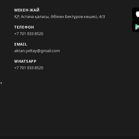
МЕКЕН-ЖАЙ
ҚР, Астана қаласы, Әбікен Бектұров көшесі, 4/3
ТЕЛЕФОН
+7 701 933 8520
EMAIL
aktan.yeltay@gmail.com
WHATSAPP
+7 701 933 8520
н