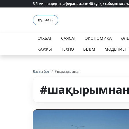
3,5 миллиардтың аферасы және 40 күндік сәбидің көз
3,5 миллиардтың аферасы және 40 күндік сәбидің көз
МӘЗІР
СҰХБАТ
САЯСАТ
ЭКОНОМИКА
ӘЛ
ҚАРЖЫ
ТЕХНО
БІЛІМ
МӘДЕНИЕТ
Басты бет
/
#шақырымнан
#шақырымна