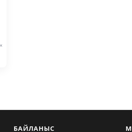
ік
БАЙЛАНЫС
М