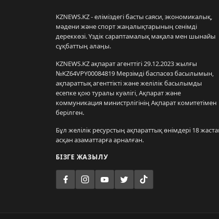
KZNEWS.KZ - еліміздегі басты саяси, экономикалық,
мәдени және спорт жаңалықтарының сенімді
дереккөзі. Үздік сараптамалық мақала мен шынайы
сұқбаттың алаңы.
KZNEWS.KZ ақпарат агенттігі 29.12.2023 жылғы
№KZ64VPY00084819 Мерзімді баспасөз басылымын,
ақпараттық агенттікті және желілік басылымды
есепке қою туралы куәлігі, Ақпарат және
коммуникация министрлігінің Ақпарат комитетімен
берілген.
Бұл желілік ресурстың ақпараттық өнімдері 18 жаста
асқан азаматтарға арналған.
БІЗГЕ ЖАЗЫЛУ