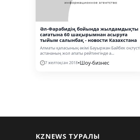
Әл-Фарабидің бойында жылдамдықты
сағатына 60 шақырымнан асыруға
тыйым салынбақ - новости Казахстана
Алматы қаласының әкімі Бауыржан Байбек оңтүст
астананың жол апаты рейтингінде а...
•
Шоу-бизнес
7 желтоқсан 2018
KZNEWS ТУРАЛЫ