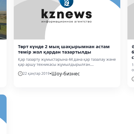
Төрт күнде 2 мың шақырымнан астам
темір жол қардан тазартылды
Қар тазарту жұмыстарына 44 дана қар тазалау және
қар аршу техникасы жұмылдырылған....
1
о
•
Шоу-бизнес
22 қаңтар 2019