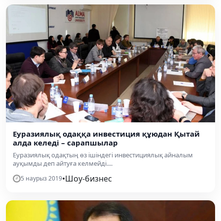
Еуразиялық одаққа инвестиция құюдан Қытай
алда келеді – сарапшылар
Еуразиялық одақтың өз ішіндегі инвестициялық айналым
ауқымды деп айтуға келмейді....
•
Шоу-бизнес
5 наурыз 2019