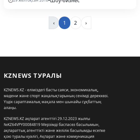
•
Шоу-бизнес
29 желтоқсан 2018
‹
1
2
›
KZNEWS ТУРАЛЫ
KZNEWS.KZ - еліміздегі басты саяси, экономикалық,
мәдени және спорт жаңалықтарының сенімді дереккөзі.
Үздік сараптамалық мақала мен шынайы сұқбаттың
алаңы.
KZNEWS.KZ ақпарат агенттігі 29.12.2023 жылғы
№KZ64VPY00084819 Мерзімді баспасөз басылымын,
ақпараттық агенттікті және желілік басылымды есепке
қою туралы куәлігі, Ақпарат және коммуникация