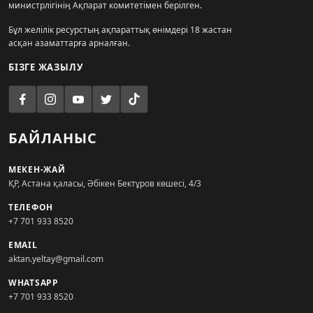
министрлігінің Ақпарат комитетімен берілген.
Бұл желілік ресурстың ақпараттық өнімдері 18 жастан
асқан азаматтарға арналған.
БІЗГЕ ЖАЗЫЛУ
БАЙЛАНЫС
МЕКЕН-ЖАЙ
ҚР, Астана қаласы, Әбікен Бектұров көшесі, 4/3
ТЕЛЕФОН
+7 701 933 8520
EMAIL
aktan.yeltay@gmail.com
WHATSAPP
+7 701 933 8520