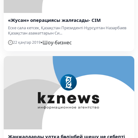
«Жусан» операциясы жалғасады- СІМ
Еске сала кетсек, Қазақстан Президенті Нұрсұлтан Назарбаев
Қазақстан азаматтарын Си...
•
Шоу-бизнес
22 қаңтар 2019
Жанжалдарды ұлтқа бөлінбей шешу не себепті