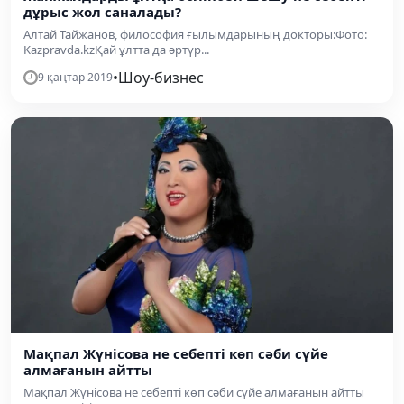
дұрыс жол саналады?
Алтай Тайжанов, философия ғылымдарының докторы:Фото:
Kazpravda.kzҚай ұлтта да әртүр...
•
Шоу-бизнес
9 қаңтар 2019
​Мақпал Жүнісова не себепті көп сәби сүйе
алмағанын айтты
​Мақпал Жүнісова не себепті көп сәби сүйе алмағанын айтты