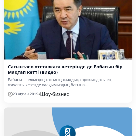
Сағынтаев отставкаға кетерінде де Елбасын бір
мақтап кетті (видео)
Елбасы — еліміздің сан мың жылдық тарихындағы ең
жауапты кезеңде халқымыздың бағына...
•
Шоу-бизнес
23 ақпан 2019