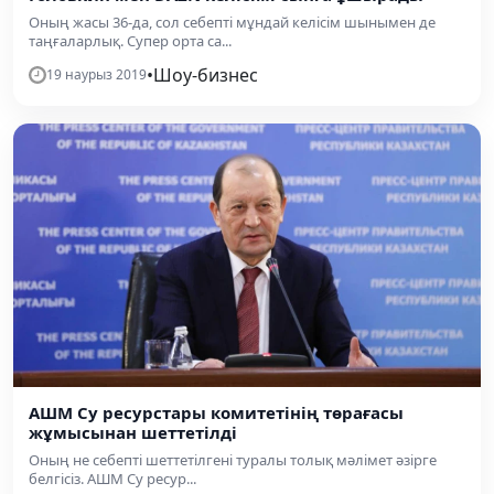
Оның жасы 36-да, сол себепті мұндай келісім шынымен де
таңғаларлық. Супер орта са...
•
Шоу-бизнес
19 наурыз 2019
АШМ Су ресурстары комитетінің төрағасы
жұмысынан шеттетілді
Оның не себепті шеттетілгені туралы толық мәлімет әзірге
белгісіз. АШМ Су ресур...