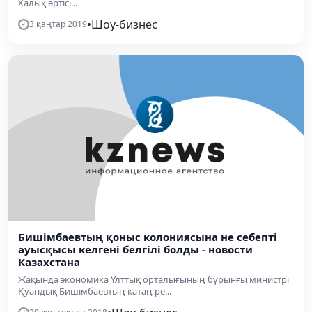
Халық әртісі...
•
Шоу-бизнес
3 қаңтар 2019
Бишімбаевтың қоныс колониясына не себепті
ауысқысы келгені белгілі болды - новости
Казахстана
Жақында экономика Ұлттық орталығының бұрынғы министрі
Қуандық Бишімбаевтың қатаң ре...