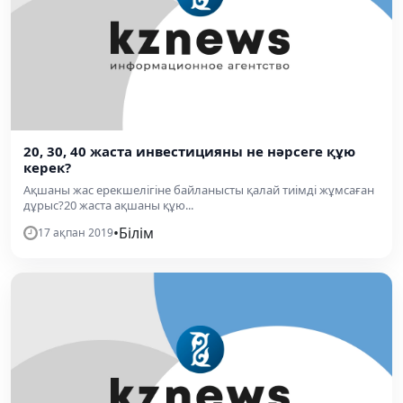
20, 30, 40 жаста инвестицияны не нәрсеге құю
керек?
Ақшаны жас ерекшелігіне байланысты қалай тиімді жұмсаған
дұрыс?20 жаста ақшаны құю...
•
Білім
17 ақпан 2019