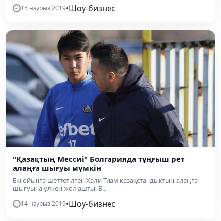
•
Шоу-бизнес
15 наурыз 2019
"Қазақтың Мессиі" Болгарияда тұңғыш рет
алаңға шығуы мүмкін
Екі ойынға шеттетілген Хали Тиам қазақстандықтың алаңға
шығуына үлкен жол ашты. Б...
•
Шоу-бизнес
14 наурыз 2019