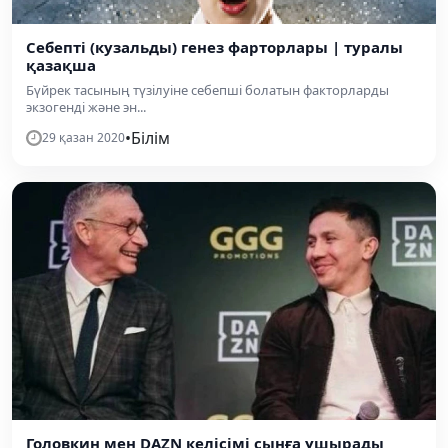
Себепті (кузальды) генез фарторлары | туралы
қазақша
Бүйрек тасының түзілуіне себепші болатын факторларды
экзогенді және эн...
•
Білім
29 қазан 2020
Головкин мен DAZN келісімі сынға ұшырады