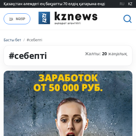
RU
KZ
ҮААЖ тарифі екі есеге қымбаттайды: Үкімет қандай уәж айтады?
МӘЗІР
Басты бет
/
#себепті
#себепті
Жалпы:
20
жаңалық