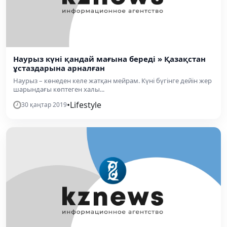
Наурыз күні қандай мағына береді » Қазақстан
ұстаздарына арналған
Наурыз – көнеден келе жатқан мейрам. Күні бүгінге дейін жер
шарындағы көптеген халы...
•
Lifestyle
30 қаңтар 2019