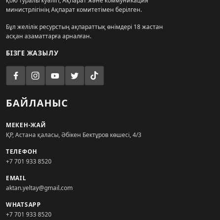
қою туралы куәлігі, Ақпарат және коммуникация
министрлігінің Ақпарат комитетімен берілген.
Бұл желілік ресурстың ақпараттық өнімдері 18 жастан
асқан азаматтарға арналған.
БІЗГЕ ЖАЗЫЛУ
БАЙЛАНЫС
МЕКЕН-ЖАЙ
ҚР, Астана қаласы, Әбікен Бектұров көшесі, 4/3
ТЕЛЕФОН
+7 701 933 8520
EMAIL
aktan.yeltay@gmail.com
WHATSAPP
+7 701 933 8520