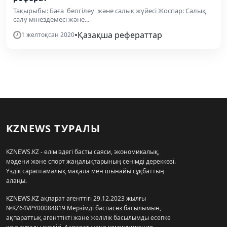
Тақырыбы: Баға белгілеу және салық жүйесі Жоспар: Салық
салу мінездемесі және...
•
Қазақша рефераттар
1 желтоқсан 2020
KZNEWS ТУРАЛЫ
KZNEWS.KZ - еліміздегі басты саяси, экономикалық,
мәдени және спорт жаңалықтарының сенімді дереккөзі.
Үздік сараптамалық мақала мен шынайы сұқбаттың
алаңы.
KZNEWS.KZ ақпарат агенттігі 29.12.2023 жылғы
№KZ64VPY00084819 Мерзімді баспасөз басылымын,
ақпараттық агенттікті және желілік басылымды есепке