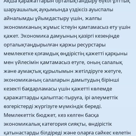
Ақша қаражаттарын орталықтандыру бүкіл ұлттық
шаруашылық ауқымында үздіксіз ауыспалы
айналымды ұйымдастыру үшін, жалпы
экономиканың жұмыс істеуін қамтамасыз ету үшін
қажет. Экономика дамуының қазіргі кезеңіңде
орталықтаңдырылған қаржы ресурстары
мемлекетке қоғамдық өңдірістің қажетті қарқыны
мен үйлесімін қамтамасыз етуге, оның салалық
және аумақтық құрылымын жетілдіруге жетуге,
экономиканың салаларын дамытудың бірінші
кезекті бағдарламасы үшін қажетті көлемде
қаражаттарды қалыптас-тыруға, ірі әлеуметтік
өзгерістерді жүргізуге мүмкіндік береді.
Мемлекеттік бюджет, кез келген басқа
экономикалық категория сияқты, өндірістік
қатынастарды білдіреді және оларға сәйкес келетін