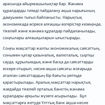
арасында айырмашылықтар бар. Жанама
құралдарды тиімді пайдалану ақша нарығының
дамуымен тығыз байланысты. Нарықтық
экономикада әсіресе алғашқы өзгерістер кезеңінде,
тікелей және жанама құралдар пайдаланылады,
соңғылары алғашқыларын ығыстырады.
Соңғы мақсаттар жалпы экономикалық саясаттың,
сонымен қатар қазыналық, валюталық, сыртқы
сауда, құрылымдық және басқа да саясаттарды
ескере отырып, несие-ақша саясаты жоғарыда
аталған саясаттардың бір бағыты ретіңде
қарастырылады. Аралық мақсаттар нарықтық
жағдайда тікелей орталық банктің жанама
қүралдары арқылы жүзеге асырылады. Бұл
мақсаттарға жетуде Үлттық банк ақша-несие