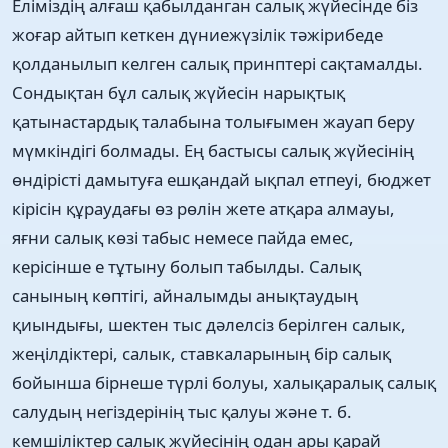
Еліміздің алғаш қабылданган салық жүйесінде біз
жоғар айтып кеткен дүниежүзілік тәжірибеде
қолданылып келген салық принптері сақтамалды.
Сондықтан бұл салық жүйесін нарықтық
қатынастардық талабына толығымен жауап беру
мүмкіндігі болмады. Ең бастысы салық жүйесінің
өндірісті дамытуға ешқандай ықпал етпеуі, бюджет
кірісін құраудағы өз рөлін жете атқара алмауы,
яғни салық көзі табыс немесе пайда емес,
керісінше е тұтыну болып табылды. Салық
санының көптігі, айналымды анықтаудың
қиындығы, шектен тыс дәлелсіз берілген салык,
жеңілдіктері, салык, ставкаларының бір салық
бойынша бірнеше түрлі болуы, халықаралық салық
салудың негіздерінің тыс қалуы және т. б.
кемшіліктер салық жүйесінің одан ары қарай