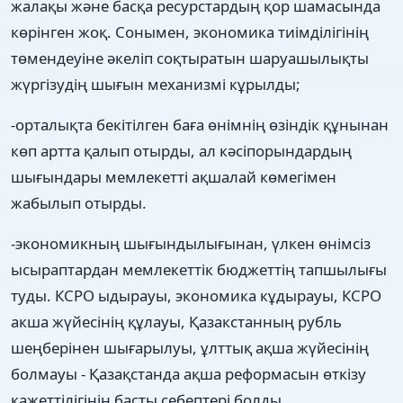
жалақы және басқа ресурстардың қор шамасында
көрінген жоқ. Сонымен, экономика тиімділігінің
төмендеуіне әкеліп соқтыратын шаруашылықты
жүргізудің шығын механизмі кұрылды;
-орталықта бекітілген баға өнімнің өзіндік құнынан
көп артта қалып отырды, ал кәсіпорындардың
шығындары мемлекетті ақшалай көмегімен
жабылып отырды.
-экономикның шығындылығынан, үлкен өнімсіз
ысыраптардан мемлекеттік бюджеттің тапшылығы
туды. КСРО ыдырауы, экономика кұдырауы, КСРО
акша жүйесінің құлауы, Қазакстанның рубль
шеңберінен шығарылуы, ұлттық ақша жүйесінің
болмауы - Қазақстанда ақша реформасын өткізу
қажеттілігінің басты себептері болды.