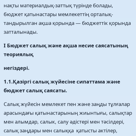
нақты материалдық-заттық түрінде болады,
бюджет қатынастары мемлекеттің орталық-
тандырылган ақша қорында — бюджеттік қорында
затталынады.
І Бюджет салық және ақша несие саясатының
теориялық
негіздері.
1.1.Қазіргі салық жүйесіне сипаттама және
бюджет салық саясаты.
Салық жүйесін мемлекет пен және заңды тұлғалар
арасындағы қатынастарының жиынтығы, салықтар
мен алымдар, салык, салу әдістері мен тәсілдері,
салық заңдары мен салыққа қатысты актілер,