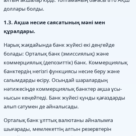
доллары болды.
1.3. Ақша несие саясатының мәні мен
құралдары.
Нарық жағдайында банк жүйесі екі деңгейде
болады: Орталық банк (эмиссиялық) және
коммерциялық (депозиттік) банк. Коммерциялық
банктердің негізгі функциясы несие беру және
салымдарды өсіру. Осындай шаралардың
нәтижесіңде коммерциялық банктер ақша ұсы-
нысын кеңейтеді. Банк жүйесі қүнды қағаздарды
алып сатумен де айналысады.
Орталық банк ұлттық валютаны айналымға
шығарады, мемлекеттің алтын резервтерін