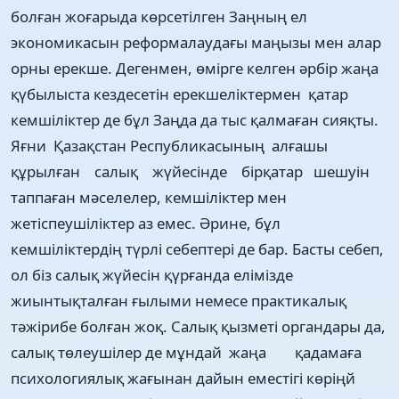
болған жоғарыда көрсетілген Заңның ел
экономикасын реформалаудағы маңызы мен алар
орны ерекше. Дегенмен, өмірге келген әрбір жаңа
қүбылыста кездесетін ерекшеліктермен қатар
кемшіліктер де бұл Заңда да тыс қалмаған сияқты.
Яғни Қазақстан Республикасының алғашы
құрылған салық жүйесінде бірқатар шешуін
таппаған мәселелер, кемшіліктер мен
жетіспеушіліктер аз емес. Әрине, бұл
кемшіліктердің түрлі себептері де бар. Басты себеп,
ол біз салық жүйесін қүрғанда елімізде
жиынтықталған ғылыми немесе практикалық
тәжірибе болған жоқ. Салық қызметі органдары да,
салық төлеушілер де мұндай жаңа қадамаға
психологиялық жағынан дайын еместігі көріңй