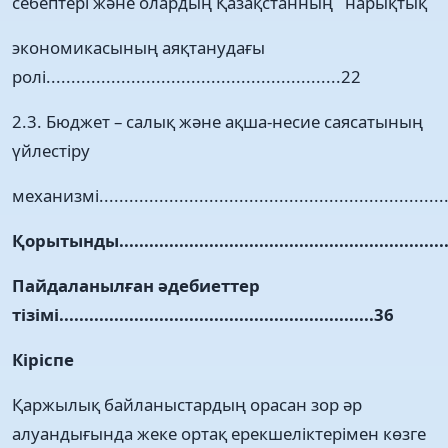
себептері және олардың Қазақстанның нарықтық
экономикасының аяқтанудағы
ролі...........................................................22
2.3. Бюджет – салық және ақша-несие саясатының
үйлестіру
механизмі.......................................................................
Қорытынды....................................................................
Пайдаланылған әдебиеттер
тізімі...............................................................36
Кіріспе
Қаржылық байланыстардың орасан зор әр
алуандығында жеке ортақ ерекшеліктерімен көзге