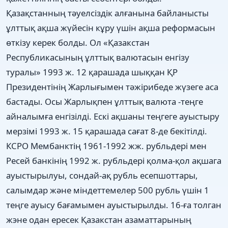
Қазақстанның тәуелсіздік алғанына байланысты
ұлттық ақша жүйесін кұру үшін ақша реформасын
өткізу керек болды. Ол «Қазакстан
Республикасының ұлттық валютасын енгізу
туралы» 1993 ж. 12 қарашада шыққан ҚР
Президентінің Жарлығымен тәжірибеде жүзеге аса
бастады. Осы Жарлықпен ұлттық валюта -теңге
айналымға енгізілді. Ескі ақшаны теңгеге ауыстыру
мерзімі 1993 ж. 15 қарашада сағат 8-де бекітілді.
КСРО Мембанктің 1961-1992 жж. рубльдері мен
Ресей банкінің 1992 ж. рубльдері қолма-қол ақшага
ауыстырылуы, сондай-ақ рубль есепшоттары,
салымдар және міндеттемелер 500 рубль үшін 1
теңге ауысу бағамымен ауыстырылды. 16-ға толган
жэне одан ересек Қазакстан азаматтарының