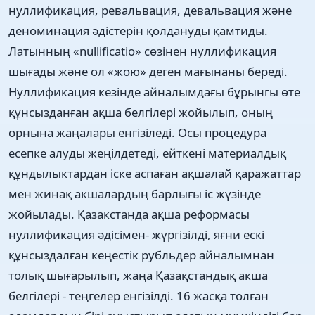
нуллификация, ревальвация, девальвация және
деноминация әдістерін қолдануды қамтиды.
Латынның «nullificatio» сөзінен нуллификация
шығады және ол «жою» деген мағынаны береді.
Нуллификация кезінде айналымдағы бұрынгы өте
құнсызданған ақша белгілері жойылып, оның
орнына жаңалары енгізіледі. Осы процедура
есепке алуды жеңілдетеді, ейткені материалдық
құндылыктардан іске аспаған ақшалай қаражаттар
мен жинақ акшалардың барлығы іс жүзінде
жойылады. Қазакстанда ақша реформасы
нуллификация әдісімен- жүргізілді, яғни ескі
құнсыздалған кеңестік рубльдер айналымнан
толық шығарылып, жаңа Қазақстандық акша
белгілері - теңгелер енгізілді. 16 жасқа толған