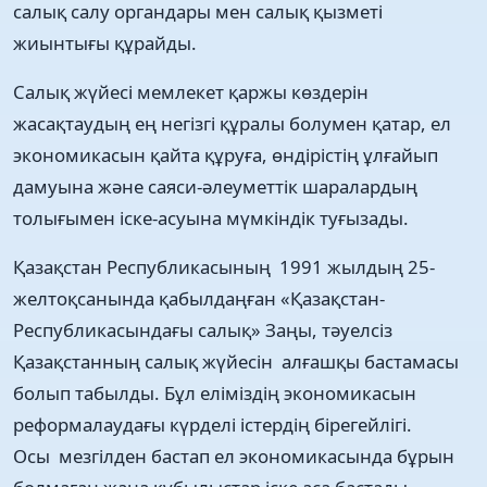
салық салу органдары мен салық қызметі
жиынтығы құрайды.
Салық жүйесі мемлекет қаржы көздерін
жасақтаудың ең негізгі құралы болумен қатар, ел
экономикасын қайта құруға, өндірістің ұлғайып
дамуына және саяси-әлеуметтік шаралардың
толығымен іске-асуына мүмкіндік туғызады.
Қазақстан Республикасының 1991 жылдың 25-
желтоқсанында қабылдаңған «Қазақстан-
Республикасындағы салық» Заңы, тәуелсіз
Қазақстанның салық жүйесін алғашқы бастамасы
болып табылды. Бұл еліміздің экономикасын
реформалаудағы күрделі істердің бірегейлігі.
Осы мезгілден бастап ел экономикасында бұрын