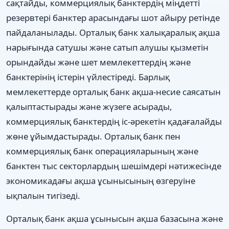
сақтайды, коммерциялық банктердің міңдетті
резервтері банктер арасындағы шот айыру ретінде
пайдаланылады. Орталық банк халықаралық ақша
нарығында сатушы және сатып алушы қызметін
орындайды және шет мемлекеттердің және
банктерінің істерін үйлестіреді. Барлық
мемлекеттерде орталық банк ақша-несие саясатын
қалыптастырады және жүзеге асырады,
коммерциялық банктердің іс-әрекетін қадағалайды
жөне ұйымдастырады. Орталық банк пен
коммерциялық банк операцияларының және
банктен тыс секторлардың шешімдері нәтижесінде
экономикадағы ақша ұсынысының өзгеруіне
ықпалын тигізеді.
Орталық банк ақша ұсынысын ақша базасына және