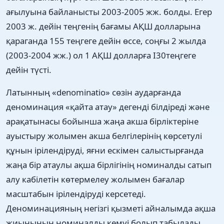
ағылуына байланысты 2003-2005 жж. болды. Егер
2003 ж. дейін теңгенің бағамы АҚШ долларына
қараганда 155 теңгеге дейін өссе, соңғы 2 жылда
(2003-2004 жж.) ол 1 АҚШ долларға І30теңгеге
дейін түсті.
Латынның «denominatio» сөзін аударғанда
деноминация «қайта атау» дегенді білдіреді және
арақатынасы бойынша жаңа акша бірліктеріне
ауыстыру жолымен акша белгілерінің көрсетулі
құнын ірілендіруді, яғни ескімен салыстырғанда
жаңа бір атаулы ақша бірлігінің номиналды сатып
алу кабілетін көтермелеу жолымен бағалар
масштабын ірілендіруді керсетеді.
Деноминацияның негізгі қызметі айналымда ақша
жиынының номиналды кемуі болып табылады,