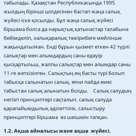
табылады. Қазақстан Республикасында 1995
жылдың бірінші шілдесінен бастап жаңа салық
жүйесі іске қосылды. Бұл жаңа салық жүйесі
біршама болса да нарықтық қатынастар талабына
бейімделіп, халықаралық тәжірибеге мейлінше
жақындатылған. Енді бұрын қызмет еткен 42 түрлі
салықтар мен алымдардың саны едәуір
қысқартыльш, жалпы салықтар мен алымдар саны
11-ге жеткізілген. Салықтың ең басты түрі болып
табысқа салынатын салық, яғни пайда емес
табыстан салық алынатын болды. Салық салудың
негізгі принциптері сақталып, салық салуда
қарапайымдылық әділеттілік, салыстыру
принциптері біршама өз шеішмін тапқан.
1.2.
Ақша айналысы және ақша жүйесі.