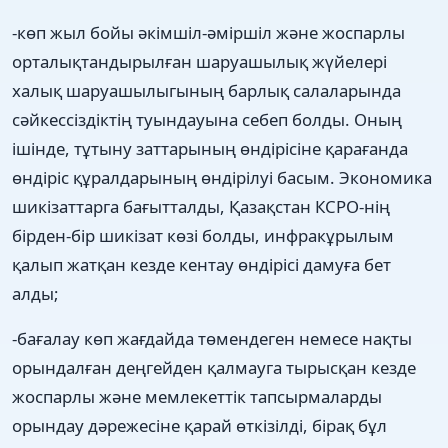
-көп жыл бойы әкімшіл-әміршіл және жоспарлы
орталықтандырылған шаруашылық жүйелері
халық шаруашылыгының барлық салаларында
сәйкессіздіктің туындауына себеп болды. Оның
ішінде, тұтыну заттарының өндірісіне қарағанда
өндіріс құралдарының өндірілуі басым. Экономика
шикізаттарга бағытталды, Қазақстан КСРО-нің
бірден-бір шикізат көзі болды, инфракұрылым
қалып жатқан кезде кентау өндірісі дамуға бет
алды;
-бағалау көп жағдайда төмендеген немесе нақты
орындалған деңгейден қалмауга тырысқан кезде
жоспарлы және мемлекеттік тапсырмаларды
орындау дәрежесіне қарай өткізілді, бірақ бұл