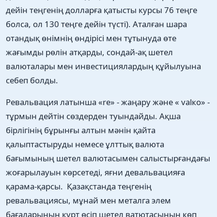
дейін теңгенің долларға қатысты курсы 76 теңге
болса, ол 130 теңге дейін түсті). Аталған шара
отандық өнімнің өндірісі мен тұтынуда өте
жағымды рөлін атқарды, сондай-ақ шетел
валюталары мен инвестициялардың құйылуына
себеп болды.
Ревальвация латынша «rе» - жаңару және « vаlко» -
тұрмын дейтін сөздерден туындайды. Ақша
бірлігінің бұрынғы алтын мәнін қайта
қалыптастыруды немесе ұлттық валюта
бағымының шетел валютасымен салыстырғандағы
жоғарылауын көрсетеді, яғни девальвацияға
қарама-қарсы. Қазақстанда теңгенің
ревальвациясы, мұнай мен металга элем
бағаларының күрт өсіп шетел ватютасының көп