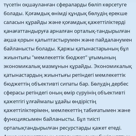
түсетін оқшауланған сфераларды бөліп көрсетуге
болады. Қоғамдық өнімді құндық бөлудің ерекше
саласын құрайды және қоғамдық қажеттіліктерді
қанағаттандыруға арналған орталық-тандырылған
ақша қорын қалыптастырумен және пайдаланумен
байланысты болады. Қаржы қатынастарының бұл
жиынтығы "мемлекеттік бюджет" ұғымының
экономикалық мазмұнын құрайды. Экономикалық
қатынастардың жиынтығы ретіндегі мемлекеттік
бюджеттің объективті сипаты бар. Бөлудің дербес
сферасы ретіндегі оның өмір сүруінің объективті
қажетгігі ұлғаймалы ұдайы өндірістің
қажеттіліктерімен, мемлекеттің табиғатымен және
функциясымен байланысты. Бұл тиісті
орталықтандырылған ресурстарды қажет етеді.