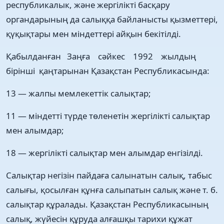
республикалык, және жергілікті басқару
органдарының да салыққа байланысты қызметтері,
қүқықтары мен міндеттері айқын бекітілді.
Қабылданған Заңға сәйкес 1992 жылдың
бірінші қаңтарынан Қазақстан Республикасында:
13 — жалпы мемлекеттік салықтар;
11 — міндетті түрде төленетін жергілікті салықтар
мен алымдар;
18 — жергілікті салықтар мен алымдар енгізілді.
Салықтар негізін пайдаға салынатын салық, табыс
салығы, қосылған құнға салыпатын салық және т. б.
салықтар құралады. Қазақстан Республикасының
салық, жүйесін құруда алғашқы тарихи құжат