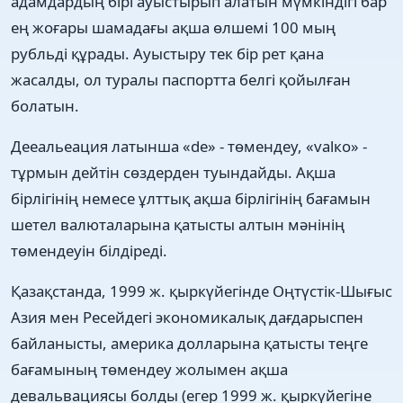
адамдардың бірі ауыстырып алатын мүмкіндігі бар
ең жоғары шамадағы ақша өлшемі 100 мың
рубльді құрады. Ауыстыру тек бір рет қана
жасалды, ол туралы паспортта белгі қойылған
болатын.
Дееальеация латынша «de» - төмендеу, «valко» -
тұрмын дейтін сөздерден туындайды. Ақша
бірлігінің немесе ұлттық ақша бірлігінің бағамын
шетел валюталарына қатысты алтын мәнінің
төмендеуін білдіреді.
Қазақстанда, 1999 ж. қыркүйегінде Оңтүстік-Шығыс
Азия мен Ресейдегі экономикалық дағдарыспен
байланысты, америка долларына қатысты теңге
бағамының төмендеу жолымен ақша
девальвациясы болды (егер 1999 ж. қыркүйегіне