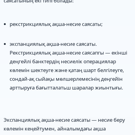
саясатының екі типі болады:
рекстрикциялық ақша-несие саясаты;
экспанциялық ақша-несие саясаты.
Рекстрикциялық ақша-несие саясапгы — екінші
деңгейлі банктердің несиелік операциялар
көлемін шектеуге және қатаң шарт белгілеуге,
сондай-ақ сыйақы мөлшерлемесінің деңгейін
арттыруға бағытталатьш шаралар жиынтығы.
Экспанциялық ақша-несие саясаты — несие беру
көлемін кеңейтумен, айналымдағы ақша