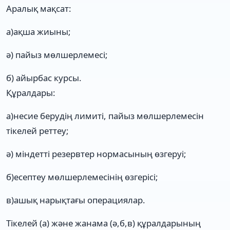
Аралық мақсат:
а)ақша жиыны;
ә) пайыз мөлшерлемесі;
б) айырбас курсы.
Құралдары:
а)несие берудің лимиті, пайыз мөлшерлемесін
тікелей реттеу;
ә) міндетті резервтер нормасының өзгеруі;
б)есептеу мөлшерлемесінің өзгерісі;
в)ашық нарықтағы операциялар.
Тікелей (а) және жанама (ә,б,в) құралдарының