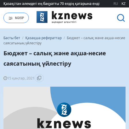
RU
KZ
ҮААЖ тарифі екі есеге қымбаттайды: Үкімет қандай уәж айтады?
МӘЗІР
Басты бет
/
Қазақша рефераттар
/
Бюджет – салық және ақша-несие
саясатының үйлестіру
Бюджет – салық және ақша-несие
саясатының үйлестіру
15 қаңтар, 2021