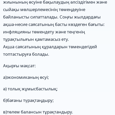
жиынының өсуіне бақылаудың әлсіздігімен және
сыйақы мөлшерлемесінің төмеңдеуіне
байланысты сипатталады. Соңғы жылдардағы
ақша-несие саясатының басты көздеген бағыты:
инфляцияны төмендету және теңгенің
тұрақтылығын қамтамасыз ету.
Ақша саясатының құралдарын төмендегідей
топтастыруға болады.
Ақырғы мақсат:
а)экономиканың өсуі;
ә) толық жұмысбастылық;
б)бағаны түрақтаңдыру;
в)төлем балансын тұрақтандыру.