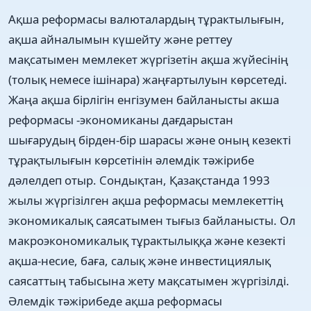
Ақша реформасы валюталардың тұрактылығын,
ақша айналымын күшейту және реттеу
мақсатымен мемлекет жүргізетін ақша жүйесінің
(толық немесе ішінара) жаңғартылуын көрсетеді.
Жаңа ақша бірлігін енгізумен байланысты акша
реформасы -экономиканы дағдарыстан
шығарудың бірден-бір шарасы және оның кезекті
тұрақтылығын көрсетінін әлемдік тәжірибе
дәлелдеп отыр. Сондықтан, Қазақстанда 1993
жылы жүргізілген ақша реформасы мемлекеттің
экономикалық саясатымен тығыз байланысты. Ол
макроэкономикалық тұрактылыққа және кезекті
ақша-несие, баға, салық және инвестициялық
саясаттың табысына жету мақсатымен жүргізілді.
Әлемдік тәжірибеде ақша реформасы