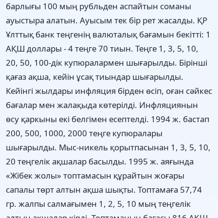
барлығы 100 мың рубльден аспайтын соманы
ауыстыра алатын. Ауысым тек бір рет жасалды. ҚР
Ұлттық банк теңгенің валюталық бағамын бекітті: 1
АҚШ доллары - 4 теңге 70 тиын. Теңге 1, 3, 5, 10,
20, 50, 100-дік купюралармен шығарылды. Бірінші
қағаз ақша, кейін ұсақ тиындар шығарылды.
Кейінгі жылдары инфляция бірден өсіп, оған сәйкес
бағалар мен жалақыда көтерілді. Инфляциянын
өсу қаркыны екі белгімен есептелді. 1994 ж. бастап
200, 500, 1000, 2000 теңге купюралары
шығарылды. Мыс-никель қорытпасынан 1, 3, 5, 10,
20 теңгелік ақшалар басылды. 1995 ж. аяғында
«Жібек жолы» топтамасын құрайтын жоғары
сапалы төрт алтын ақша шықты. Топтамаға 57,74
гр. жалпы салмағымен 1, 2, 5, 10 мың теңгелік
алтын акшалар кірді. Топтаманың бағасы 816 АҚШ