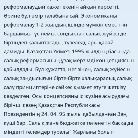
реформалаудың қажет екенін айқын көрсетті.
Әрине бұл өмір талабына сай. Экономиканы
реформалау 1-2 жылдың ішінде мүмкін еместігін
баршамыз түсінеміз, сондықтан салық жүйесі де
біртіндеп қалыптасады, түзеледі, ары қарай
дамиды. Қазақстан Үкіметі 1995 жылдың басында
салық реформасының ұзақ мерзімді концепциясын
қабылдады. Бүл құжатта, негізінен, салық жүйесін
салық заңдылығын бірте-бірте халықаралық салық
салу принциптеріне сәйкес қызмет етуге жеткізу
көзделген. Осы концепсияны іс жүзіне асырудағы
бірінші кезең Қазақстан Республикасы
Президентінің 24. 04. 95 жылы қабылданған Заң
күші бар „Салық және бюджетке төленетін басқа да
міндетті төлемдер туралы" Жарлығы болып