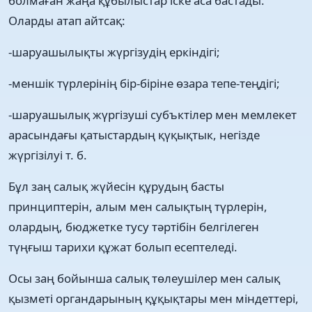
болмаған жаңа құбылыстар іске аса бастады.
Оларды атап айтсақ:
-шаруашылықты жүргізудің еркіндігі;
-меншік түрлерінің бір-біріне өзара тепе-теңдігі;
-шаруашылық жүргізуші субъктілер мен мемлекет
арасындағы қатыстардың қүқықтык, негізде
жүргізілуі т. б.
Бұл заң салық жүйесін құрудың басты
принциптерін, алым мен салықтың түрлерін,
олардың, бюджетке тусу тәртібін белгілеген
түңғыш тарихи құжат болып есептеледі.
Осы заң бойынша салық төлеушілер мен салық
қызметі органдарының құқықтары мен міндеттері,