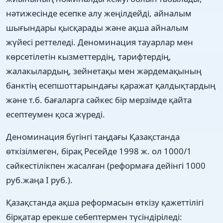
нәтижесінде есепке алу жеңілдейді, айналым
шығындары қысқарады және ақша айналым
жүйесі реттеледі. Деноминация тауарлар мен
көрсетілетін кызметтердің, тарифтердің,
жалакылардың, зейнетақы мен жәрдемақының
банктің есепшоттарындағы қаражат қалдықтардың
және т.б. бағаларга сәйкес бір мерзімде қайта
есептеумен қоса жүреді.
Деноминация бүгінгі таңдағы Қазақстанда
өткізілмеген, бірақ Ресейде 1998 ж. ол 1000/1
сәйкестілікпен жасалған (реформаға дейінгі 1000
руб.жаңа I руб.).
Қазақстанда ақша реформасын өткізу қажеттілігі
бірқатар ерекше себептермен түсіндіріледі: