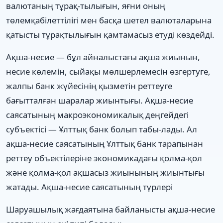
валютаның тұрақ-тылығын, яғни оның
төлемқабілеттілігі мен басқа шетел валюталарына
қатысты тұрақтылығын қамтамасыз етуді көздейді.
Ақша-несие — бұл айналыстағы ақша жиынын,
несие көлемін, сыйақы мөлшерлемесін өзгертуге,
жалпы банк жүйесінің қызметін реттеуге
бағытталған шаралар жиынтығы. Ақша-несие
саясатының макроэкономикалық деңгейдегі
субъектісі — Ұлттық банк болып табы-лады. Ал
ақша-несие саясатының Ұлттық банк тарапынан
реттеу объектілеріне экономикадағы қолма-қол
және қолма-қол ақшасыз жиынының жиынтығы
жатады. Ақша-несие саясатының түрлері
Шаруашылық жағдаятына байланысты ақша-несие