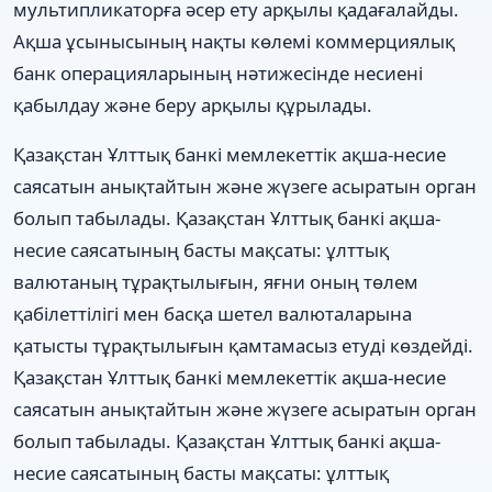
мультипликаторға әсер ету арқылы қадағалайды.
Ақша ұсынысының нақты көлемі коммерциялық
банк операцияларының нәтижесінде несиені
қабылдау және беру арқылы құрылады.
Қазақстан Ұлттық банкі мемлекеттік ақша-несие
саясатын анықтайтын және жүзеге асыратын орган
болып табылады. Қазақстан Ұлттық банкі ақша-
несие саясатының басты мақсаты: ұлттық
валютаның тұрақтылығын, яғни оның төлем
қабілеттілігі мен басқа шетел валюталарына
қатысты тұрақтылығын қамтамасыз етуді көздейді.
Қазақстан Ұлттық банкі мемлекеттік ақша-несие
саясатын анықтайтын және жүзеге асыратын орган
болып табылады. Қазақстан Ұлттық банкі ақша-
несие саясатының басты мақсаты: ұлттық