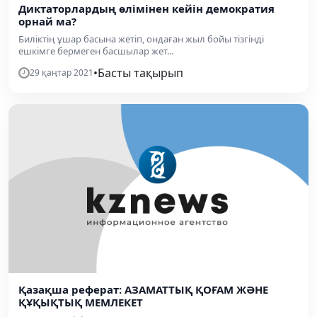
Диктаторлардың өлімінен кейін демократия
орнай ма?
Биліктің ұшар басына жетіп, ондаған жыл бойы тізгінді
ешкімге бермеген басшылар жет...
•
Басты тақырып
29 қаңтар 2021
Қазақша реферат: АЗАМАТТЫҚ ҚОҒАМ ЖӘНЕ
ҚҰҚЫҚТЫҚ МЕМЛЕКЕТ