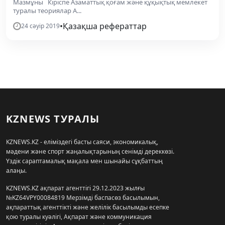
Мазмұны Кіріспе Азаматтық қоғам және құқықтық мемлекет
туралы теориялар А...
•
Қазақша рефераттар
24 сәуір 2019
KZNEWS ТУРАЛЫ
KZNEWS.KZ - еліміздегі басты саяси, экономикалық,
мәдени және спорт жаңалықтарының сенімді дереккөзі.
Үздік сараптамалық мақала мен шынайы сұқбаттың
алаңы.
KZNEWS.KZ ақпарат агенттігі 29.12.2023 жылғы
№KZ64VPY00084819 Мерзімді баспасөз басылымын,
ақпараттық агенттікті және желілік басылымды есепке
қою туралы куәлігі, Ақпарат және коммуникация