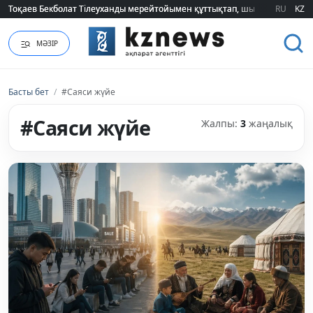
Тоқаев Бекболат Тілеуханды мерейтойымен құттықтап, шығармашылық т
Тоқаев Бекболат Тілеуханды мерейтойымен құттықтап, шығармашылық т
RU
KZ
МӘЗІР
Басты бет
/
#Саяси жүйе
#Саяси жүйе
Жалпы:
3
жаңалық