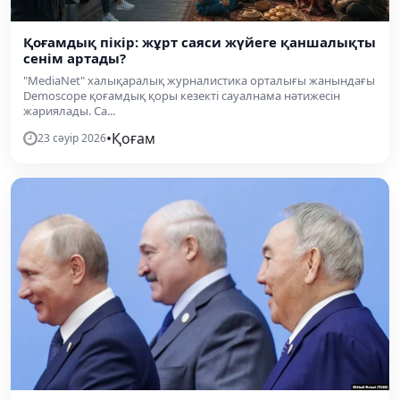
Қоғамдық пікір: жұрт саяси жүйеге қаншалықты
сенім артады?
"MediaNet" халықаралық журналистика орталығы жанындағы
Demoscope қоғамдық қоры кезекті сауалнама нәтижесін
жариялады. Са...
•
Қоғам
23 сәуір 2026