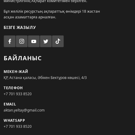
министрлігінің Ақпарат комитетімен берілген.
Бұл желілік ресурстың ақпараттық өнімдері 18 жастан
асқан азаматтарға арналған.
БІЗГЕ ЖАЗЫЛУ
БАЙЛАНЫС
МЕКЕН-ЖАЙ
ҚР, Астана қаласы, Әбікен Бектұров көшесі, 4/3
ТЕЛЕФОН
+7 701 933 8520
EMAIL
aktan.yeltay@gmail.com
WHATSAPP
+7 701 933 8520