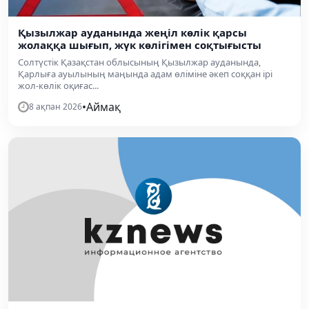
Қызылжар ауданында жеңіл көлік қарсы
жолаққа шығып, жүк көлігімен соқтығысты
Солтүстік Қазақстан облысының Қызылжар ауданында,
Қарлыға ауылының маңында адам өліміне әкеп соққан ірі
жол-көлік оқиғас...
•
Аймақ
8 ақпан 2026