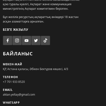
қою туралы куәлігі, Ақпарат және коммуникация
министрлігінің Ақпарат комитетімен берілген.
Бұл желілік ресурстың ақпараттық өнімдері 18 жастан
асқан азаматтарға арналған.
БІЗГЕ ЖАЗЫЛУ
БАЙЛАНЫС
МЕКЕН-ЖАЙ
ҚР, Астана қаласы, Әбікен Бектұров көшесі, 4/3
ТЕЛЕФОН
+7 701 933 8520
EMAIL
aktan.yeltay@gmail.com
WHATSAPP