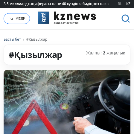
3,5 миллиардтың аферасы және 40 күндік сәбидің көз жасы: Медицинад
3,5 миллиардтың аферасы және 40 күндік сәбидің көз жасы: Медицинад
RU
KZ
МӘЗІР
Басты бет
/
#Қызылжар
#Қызылжар
Жалпы:
2
жаңалық