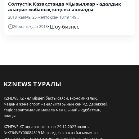
Солтүстік Қазақстанда «Қызылжар - адалдық
алаңы» жобалық кеңсесі ашылды
2018 жылғы 25 желтоқсан 10:49 149...
•
Шоу-бизнес
26 желтоқсан 2018
KZNEWS ТУРАЛЫ
KZNEWS.KZ - еліміздегі басты саяси, экономикалық,
мәдени және спорт жаңалықтарының сенімді дереккөзі.
Үздік сараптамалық мақала мен шынайы сұқбаттың
алаңы.
KZNEWS.KZ ақпарат агенттігі 29.12.2023 жылғы
№KZ64VPY00084819 Мерзімді баспасөз басылымын,
ақпараттық агенттікті және желілік басылымды есепке