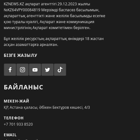
KZNEWS.KZ ақпарат агенттігі 29.12.2023 жылғы
№KZ64VPY00084819 Мерзімді баспасөз басылымын,
ақпараттық агенттікті және желілік басылымды есепке
қою туралы куәлігі, Ақпарат және коммуникация
министрлігінің Ақпарат комитетімен берілген.
Бұл желілік ресурстың ақпараттық өнімдері 18 жастан
асқан азаматтарға арналған.
БІЗГЕ ЖАЗЫЛУ
БАЙЛАНЫС
МЕКЕН-ЖАЙ
ҚР, Астана қаласы, Әбікен Бектұров көшесі, 4/3
ТЕЛЕФОН
+7 701 933 8520
EMAIL