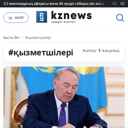
3,5 миллиардтың аферасы және 40 күндік сәбидің көз жасы: Медицинад
3,5 миллиардтың аферасы және 40 күндік сәбидің көз жасы: Медицинад
RU
KZ
МӘЗІР
Басты бет
/
#қызметшілері
#қызметшілері
Жалпы:
1
жаңалық