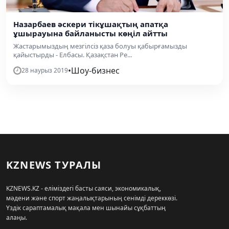
Назарбаев әскери тікұшақтың апатқа
ұшырауына байланысты көңіл айтты
Жастарымыздың мезгілсіз қаза болуы қабырғамызды
қайыстырды - Елбасы. Қазақстан Ре...
•
Шоу-бизнес
28 наурыз 2019
KZNEWS ТУРАЛЫ
KZNEWS.KZ - еліміздегі басты саяси, экономикалық,
мәдени және спорт жаңалықтарының сенімді дереккөзі.
Үздік сараптамалық мақала мен шынайы сұқбаттың
алаңы.