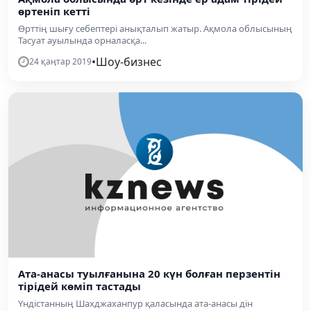
өртеніп кетті
Өрттің шығу себептері анықталып жатыр. Ақмола облысының
Тасуат ауылында орналасқа...
•
Шоу-бизнес
24 қаңтар 2019
Ата-анасы туылғанына 20 күн болған перзентін
тірідей көміп тастады
Үндістанның Шахджаханпур қаласында ата-анасы дін