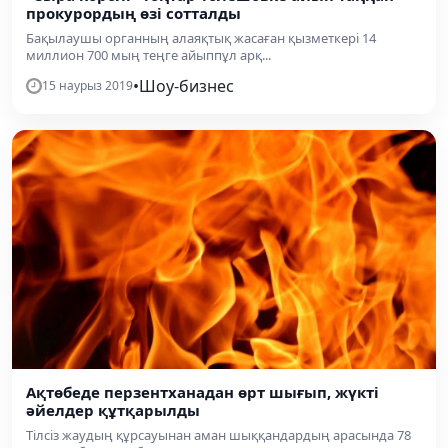
прокурордың өзі сотталды
Бақылаушы органның алаяқтық жасаған қызметкері 14
миллион 700 мың теңге айыппұл арқ...
•
Шоу-бизнес
15 наурыз 2019
Ақтөбеде перзентханадан өрт шығып, жүкті
әйелдер құтқарылды
Тілсіз жаудың құрсауынан аман шыққандардың арасында 78