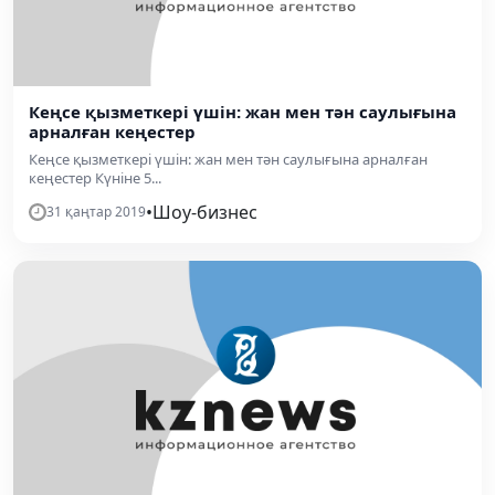
Кеңсе қызметкері үшін: жан мен тән саулығына
арналған кеңестер
Кеңсе қызметкері үшін: жан мен тән саулығына арналған
кеңестер Күніне 5...
•
Шоу-бизнес
31 қаңтар 2019