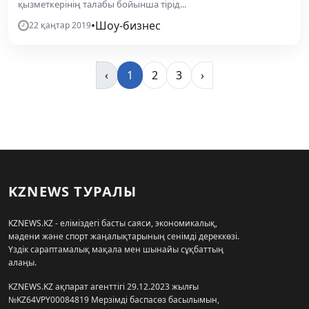
қызметкерінің талабы бойынша тірід...
•
Шоу-бизнес
22 қаңтар 2019
‹
1
2
3
›
KZNEWS ТУРАЛЫ
KZNEWS.KZ - еліміздегі басты саяси, экономикалық,
мәдени және спорт жаңалықтарының сенімді дереккөзі.
Үздік сараптамалық мақала мен шынайы сұқбаттың
алаңы.
KZNEWS.KZ ақпарат агенттігі 29.12.2023 жылғы
№KZ64VPY00084819 Мерзімді баспасөз басылымын,