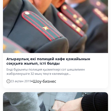
Атыраулық екі полицей кафе қожайынын
соққыға жығып, істі болды
Енді бұрынғы полиция қызметкері сот шешімімен
жәбірленушіге 32 мың теңге көлемінде...
•
Шоу-бизнес
23 ақпан 2019