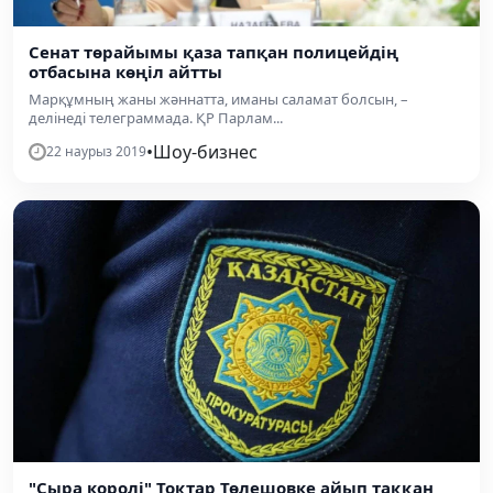
Сенат төрайымы қаза тапқан полицейдің
отбасына көңіл айтты
Марқұмның жаны жәннатта, иманы саламат болсын, –
делінеді телеграммада. ҚР Парлам...
•
Шоу-бизнес
22 наурыз 2019
"Сыра королі" Тоқтар Төлешовке айып таққан