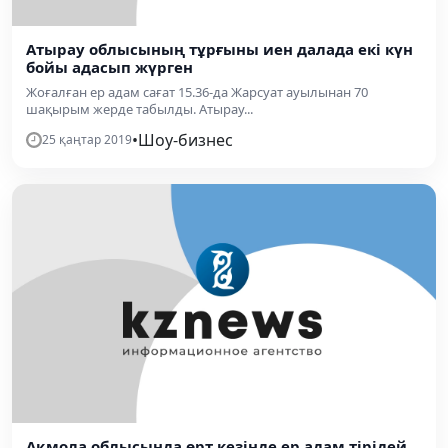
Атырау облысының тұрғыны иен далада екі күн
бойы адасып жүрген
Жоғалған ер адам сағат 15.36-да Жарсуат ауылынан 70
шақырым жерде табылды. Атырау...
•
Шоу-бизнес
25 қаңтар 2019
Ақмола облысында өрт кезінде ер адам тірідей