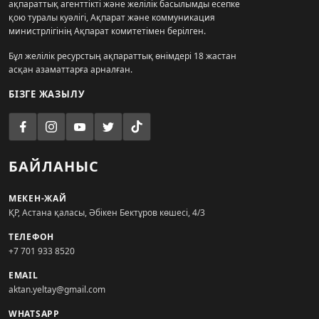
ақпараттық агенттікті және желілік басылымды есепке
қою туралы куәлігі, Ақпарат және коммуникация
министрлігінің Ақпарат комитетімен берілген.
Бұл желілік ресурстың ақпараттық өнімдері 18 жастан
асқан азаматтарға арналған.
БІЗГЕ ЖАЗЫЛУ
БАЙЛАНЫС
МЕКЕН-ЖАЙ
ҚР, Астана қаласы, Әбікен Бектұров көшесі, 4/3
ТЕЛЕФОН
+7 701 933 8520
EMAIL
aktan.yeltay@gmail.com
WHATSAPP