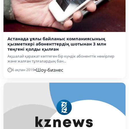
Астанада ұялы байланыс компаниясының
қызметкері абоненттердің шотынан 3 млн
теңгені қолды қылған
Ақшалай қаражат көптеген бір күндік абоненттік нөмірлер
және жалған тұлғалардың бан...
•
Шоу-бизнес
6 ақпан 2019