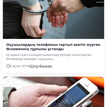
Оқушылардың телефонын тартып әкетіп жүрген
Өскеменнің тұрғыны ұсталды
Ер азамат өзін полиция қызметкері ретінде таныстырған.
Өскеменде көшедегі оқушыла...
•
Шоу-бизнес
6 ақпан 2019