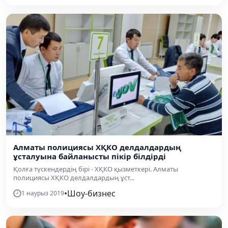
Алматы полициясы ХҚКО делдалдардың
ұсталуына байланысты пікір білдірді
Қолға түскендердің бірі - ХҚКО қызметкері. Алматы
полициясы ХҚКО делдалдардың ұст...
•
Шоу-бизнес
1 наурыз 2019