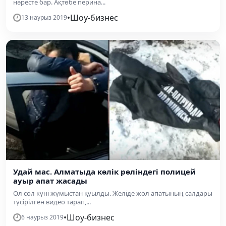
нәресте бар. Ақтөбе перина...
•
Шоу-бизнес
13 наурыз 2019
Удай мас. Алматыда көлік рөліндегі полицей
ауыр апат жасады
Ол сол күні жұмыстан қуылды. Желіде жол апатының салдары
түсірілген видео тарап,...
•
Шоу-бизнес
6 наурыз 2019