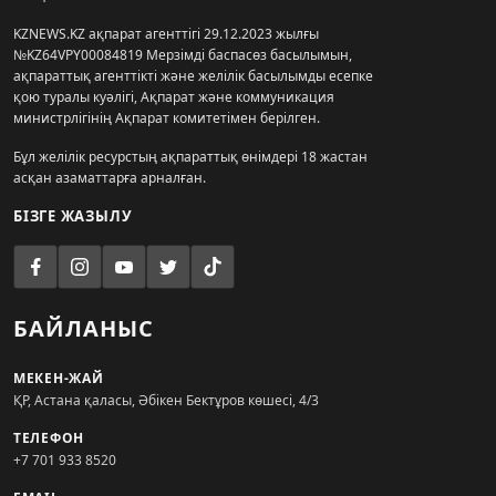
KZNEWS.KZ ақпарат агенттігі 29.12.2023 жылғы
№KZ64VPY00084819 Мерзімді баспасөз басылымын,
ақпараттық агенттікті және желілік басылымды есепке
қою туралы куәлігі, Ақпарат және коммуникация
министрлігінің Ақпарат комитетімен берілген.
Бұл желілік ресурстың ақпараттық өнімдері 18 жастан
асқан азаматтарға арналған.
БІЗГЕ ЖАЗЫЛУ
БАЙЛАНЫС
МЕКЕН-ЖАЙ
ҚР, Астана қаласы, Әбікен Бектұров көшесі, 4/3
ТЕЛЕФОН
+7 701 933 8520