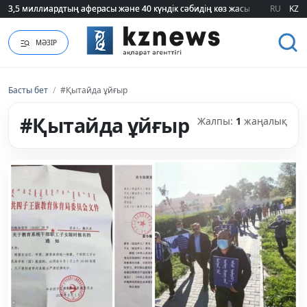
3,5 миллиардтың аферасы және 40 күндік сәбидің көз жасы: Медицинад
3,5 миллиардтың аферасы және 40 күндік сәбидің көз жасы: Медицинад
RU
KZ
МӘЗІР
Басты бет
/
#Қытайда ұйғыр
#Қытайда ұйғыр
Жалпы:
1
жаңалық