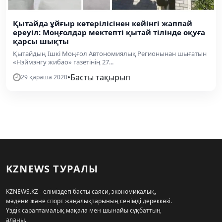
Қытайда ұйғыр көтерілісінен кейінгі жаппай
ереуіл: Моңғолдар мектепті қытай тілінде оқуға
қарсы шықты
Қытайдың Ішкі Моңғол Автономиялық Регионынан шығатын
«Нэймэнгу жибао» газетінің 27...
•
Басты тақырып
29 қараша 2020
KZNEWS ТУРАЛЫ
KZNEWS.KZ - еліміздегі басты саяси, экономикалық,
мәдени және спорт жаңалықтарының сенімді дереккөзі.
Үздік сараптамалық мақала мен шынайы сұқбаттың
алаңы.