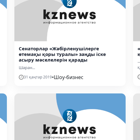
Сенаторлар «Жәбірленушілерге
өтемақы қоры туралы» заңды іске
асыру мәселелерін қарады
—
қ
Шаран...
•
Шоу-бизнес
31 қаңтар 2019