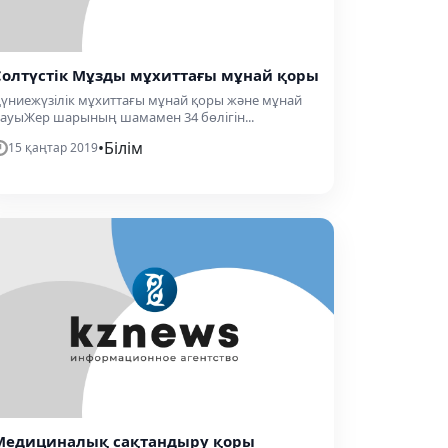
Солтүстік Мұзды мұхиттағы мұнай қоры
үниежүзілік мұхиттағы мұнай қоры және мұнай
ауыЖер шарының шамамен 34 бөлігін...
•
Білім
15 қаңтар 2019
Медициналық сақтандыру қоры