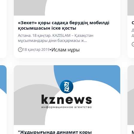
«Зекет» қоры садақа берудің мобилді
қосымшасын іске қосты
Д
д
Астана. 18 қаңтар. KAZISLAM – Қазақстан
мұсылмандары діни басқармасы ж...
•
Ислам нұры
18 қаңтар 2019
"Жұдырығында динамит қоры