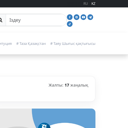
RU
KZ
йттан іздеу
итуция
# Таза Қазақстан
# Таяу Шығыс қақтығысы
Жалпы:
17
жаңалық