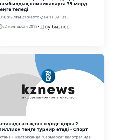
жамбылдық клиникаларға 39 млрд
теңге төледі
018 жылғы 21 желтоқсан 11:39 131...
•
Шоу-бизнес
22 желтоқсан 2018
Астанада асықтан жүлде қоры 2
миллион теңге турнир өтеді - Спорт
стана 1 желтоқсанда "Сарыарқа" велотрегінде