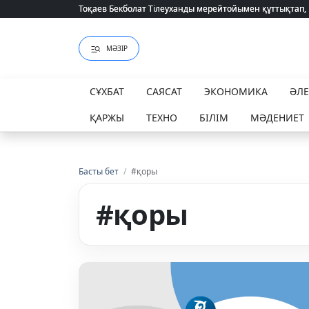
Тоқаев Бекболат Тілеуханды мерейтойымен құттықтап,
Тоқаев Бекболат Тілеуханды мерейтойымен құттықтап,
МӘЗІР
СҰХБАТ
САЯСАТ
ЭКОНОМИКА
ӘЛ
ҚАРЖЫ
ТЕХНО
БІЛІМ
МӘДЕНИЕТ
Басты бет
/
#қоры
#қоры