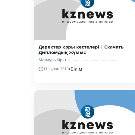
Деректер қоры кестелері | Скачать
Дипломдық жұмыс
МaзмұныКipicпe ... ... ... ... ... ... ... ... ... ... ... ... ......
•
Білім
11 ақпан 2019