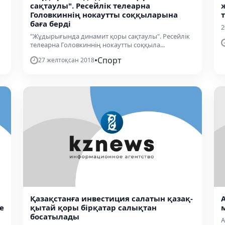
сақтаулы". Ресейлік телеарна
Головкиннің нокаутты соққыларына
баға берді
2
"Жұдырығында динамит қоры сақтаулы". Ресейлік
телеарна Головкиннің нокаутты соққыла...
•
Спорт
27 желтоқсан 2018
Қазақстанға инвестиция салатын қазақ-
е
қытай қоры бірқатар салықтан
босатылады
А