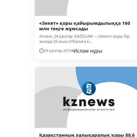
«Зекет» қоры қайырымдылыққа 160
млн теңге жұмсады
Астана. 24 қаңтар. KAZISLAM – «Зекет» қоры бір
жылда 25 мың отбасыға к...
•
Ислам нұры
24 қаңтар 2019
Қазақстанның халықаралық қоры 88,6