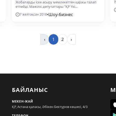
Т
Жобаларды іске асыру мемлекеттен қаржы талап
етпейді. Мәжіліс депутаттары "ҚР Үкі...
•
Шоу-бизнес
7 желтоқсан 2018
‹
1
2
›
БАЙЛАНЫС
М
МЕКЕН-ЖАЙ
ҚР, Астана қаласы, Әбікен Бектұров көшесі, 4/3
ТЕЛЕФОН