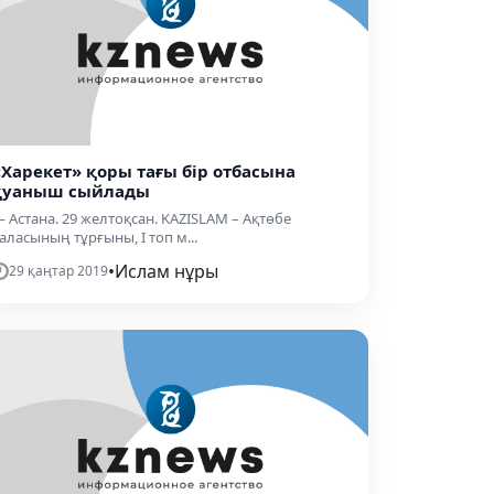
«Харекет» қоры тағы бір отбасына
қуаныш сыйлады
 Астана. 29 желтоқсан. KAZISLAM – Ақтөбе
аласының тұрғыны, І топ м...
•
Ислам нұры
29 қаңтар 2019