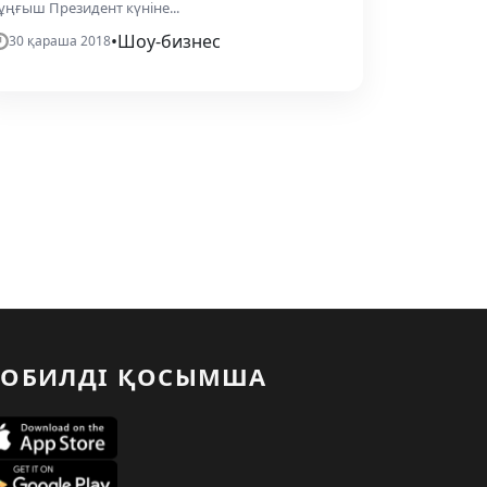
ұңғыш Президент күніне...
•
Шоу-бизнес
30 қараша 2018
ОБИЛДІ ҚОСЫМША