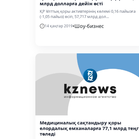
млрд долларға дейін өсті
ҚР Ұлттық қоры активтерінің көлемі 0,16 пайызға
(-1,05 пайыз) өсіп, 57,717 млрд дол...
•
Шоу-бизнес
14 қаңтар 2019
Медициналық сақтандыру қоры
елордалық емханаларға 77,1 млрд теңг
төледі