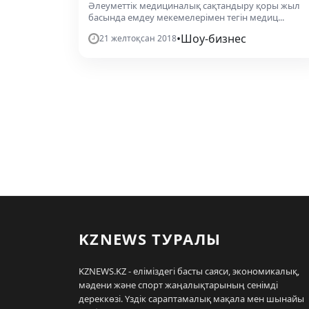
​Әлеуметтік медициналық сақтандыру қоры жыл
басында емдеу мекемелерімен тегін медиц...
•
Шоу-бизнес
21 желтоқсан 2018
KZNEWS ТУРАЛЫ
KZNEWS.KZ - еліміздегі басты саяси, экономикалық,
мәдени және спорт жаңалықтарының сенімді
дереккөзі. Үздік сараптамалық мақала мен шынайы