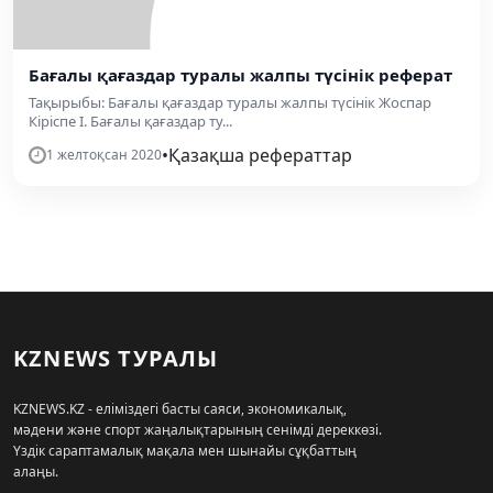
Бағалы қағаздар туралы жалпы түсінік реферат
Тақырыбы: Бағалы қағаздар туралы жалпы түсінік Жоспар
Кіріспе I. Бағалы қағаздар ту...
•
Қазақша рефераттар
1 желтоқсан 2020
KZNEWS ТУРАЛЫ
KZNEWS.KZ - еліміздегі басты саяси, экономикалық,
мәдени және спорт жаңалықтарының сенімді дереккөзі.
Үздік сараптамалық мақала мен шынайы сұқбаттың
алаңы.