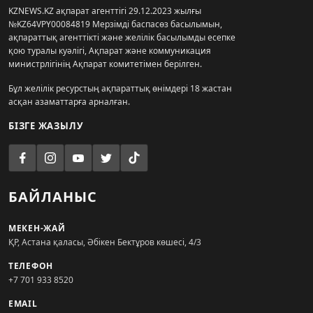
KZNEWS.KZ ақпарат агенттігі 29.12.2023 жылғы
№KZ64VPY00084819 Мерзімді баспасөз басылымын,
ақпараттық агенттікті және желілік басылымды есепке
қою туралы куәлігі, Ақпарат және коммуникация
министрлігінің Ақпарат комитетімен берілген.
Бұл желілік ресурстың ақпараттық өнімдері 18 жастан
асқан азаматтарға арналған.
БІЗГЕ ЖАЗЫЛУ
БАЙЛАНЫС
МЕКЕН-ЖАЙ
ҚР, Астана қаласы, Әбікен Бектұров көшесі, 4/3
ТЕЛЕФОН
+7 701 933 8520
EMAIL