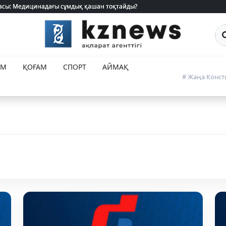
 жасы: Медицинадағы сұмдық қашан тоқтайды?
 жасы: Медицинадағы сұмдық қашан тоқтайды?
Са
ЕМ
ҚОҒАМ
СПОРТ
АЙМАҚ
# Жаңа Конст