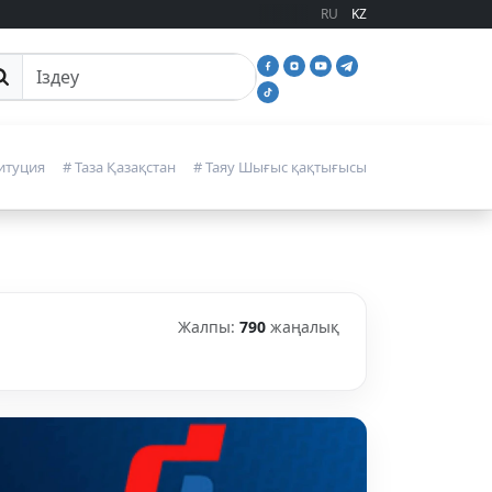
RU
KZ
йттан іздеу
итуция
# Таза Қазақстан
# Таяу Шығыс қақтығысы
Жалпы:
790
жаңалық