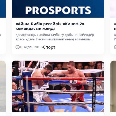
«Айша-Бибі» ресейлік «Кинеф-2»
командасын жеңді
а
Қазақстандық «Айша-Бибі» су добынан әйелдер
Ф
арасындағы Ресей чемпионатының алтыншы...
Р
•
Спорт
10 ақпан 2019