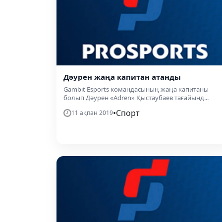
Дәурен жаңа капитан атанды
Gambit Esports командасының жаңа капитаны
болып Дәурен «Adren» Қыстаубаев тағайынд...
•
Спорт
11 ақпан 2019