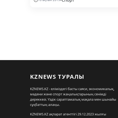
•
Спорт
KZNEWS ТУРАЛЫ
KZNEWS.KZ - еліміздегі басты саяси, экономикалық,
мәдени және спорт жаңалықтарының сенімді
дереккөзі. Үздік сараптамалық мақала мен шынайы
сұқбаттың алаңы.
KZNEWS.KZ ақпарат агенттігі 29.12.2023 жылғы