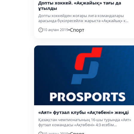
Допты хоккей. «Ақжайық» тағы да
ұтылды
Допты хоккейден жоғары лига командалары
арасында бүкілресейлік жарыста «Ақжайық» к...
•
Спорт
10 ақпан 2019
«Аят» футзал клубы «Ақтөбені» жеңді
Қазақстан чемпионатының 16-шы турында «Аят»
футзал командасы «Ақтөбені» 4:3 есебім...
10 ақпан 2019