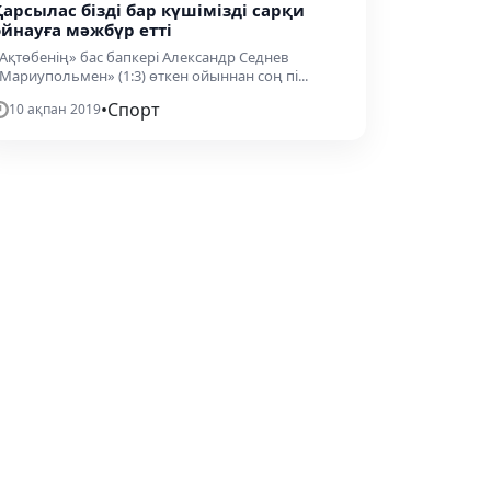
Қарсылас бізді бар күшімізді сарқи
ойнауға мәжбүр етті
Ақтөбенің» бас бапкері Александр Седнев
Мариупольмен» (1:3) өткен ойыннан соң пі...
•
Спорт
10 ақпан 2019