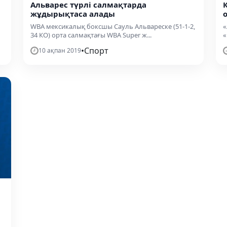
Альварес түрлі салмақтарда
жұдырықтаса алады
WBA мексикалық боксшы Сауль Альвареске (51-1-2,
«
34 КО) орта салмақтағы WBA Super ж...
«
•
Спорт
10 ақпан 2019