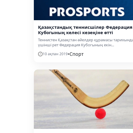
Қазақстандық теннисшілер Федерация
Кубогының келесі кезеңіне өтті
Теннистен Қазақстан әйелдер құрамасы тарихынд
үшінші рет Федерация Кубогының екін...
•
Спорт
10 ақпан 2019