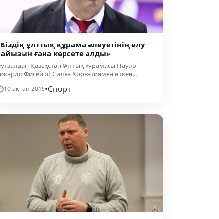
«Біздің ұлттық құрама әлеуетінің елу
пайызын ғана көрсете алды»
утзалдан Қазақстан Ұлттық құрамасы Пауло
икардо Фигейро Силва Хорватиямен өткен...
•
Спорт
10 ақпан 2019