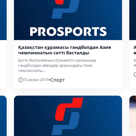
Қазақстан құрамасы гандболдан Азия
чемпионатын сәтті басталды
Бүгін Жапонияның Кумамото қаласында
Б
гандболдан әйелдер арасындағы Азия
Ж
чемпионаты...
•
Спорт
10 ақпан 2019