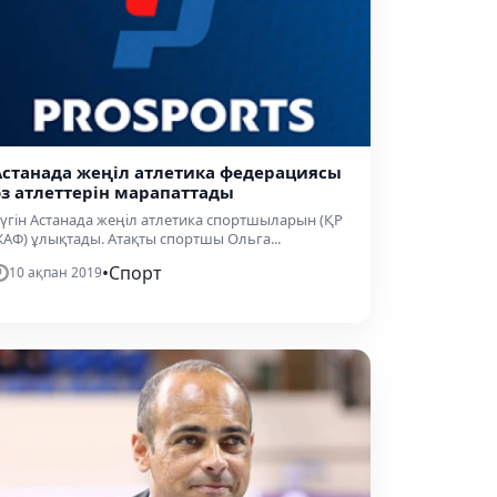
Астанада жеңіл атлетика федерациясы
өз атлеттерін марапаттады
үгін Астанада жеңіл атлетика спортшыларын (ҚР
АФ) ұлықтады. Атақты спортшы Ольга...
•
Спорт
10 ақпан 2019