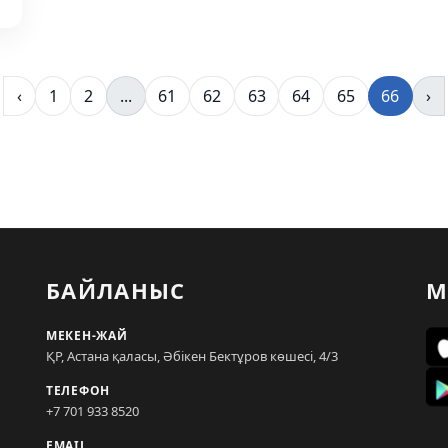
‹
1
2
...
61
62
63
64
65
66
›
БАЙЛАНЫС
М
МЕКЕН-ЖАЙ
ҚР, Астана қаласы, Әбікен Бектұров көшесі, 4/3
ТЕЛЕФОН
+7 701 933 8520
EMAIL