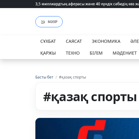
3,5 миллиардтың аферасы және 40 күндік сәбидің көз
3,5 миллиардтың аферасы және 40 күндік сәбидің көз
МӘЗІР
СҰХБАТ
САЯСАТ
ЭКОНОМИКА
ӘЛ
ҚАРЖЫ
ТЕХНО
БІЛІМ
МӘДЕНИЕТ
Басты бет
/
#қазақ спорты
#қазақ спорты