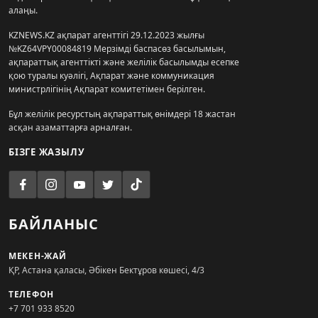
алаңы.
KZNEWS.KZ ақпарат агенттігі 29.12.2023 жылғы
№KZ64VPY00084819 Мерзімді баспасөз басылымын,
ақпараттық агенттікті және желілік басылымды есепке
қою туралы куәлігі, Ақпарат және коммуникация
министрлігінің Ақпарат комитетімен берілген.
Бұл желілік ресурстың ақпараттық өнімдері 18 жастан
асқан азаматтарға арналған.
БІЗГЕ ЖАЗЫЛУ
БАЙЛАНЫС
МЕКЕН-ЖАЙ
ҚР, Астана қаласы, Әбікен Бектұров көшесі, 4/3
ТЕЛЕФОН
+7 701 933 8520