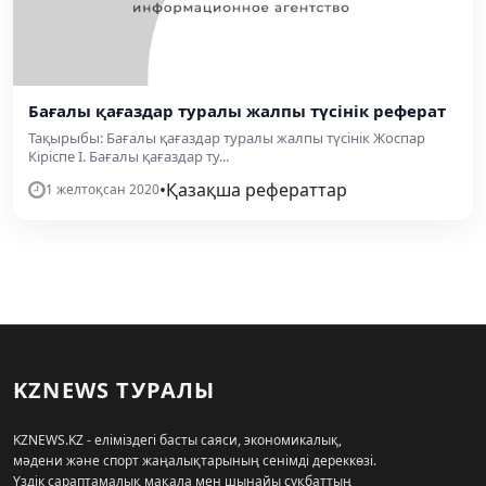
Бағалы қағаздар туралы жалпы түсінік реферат
Тақырыбы: Бағалы қағаздар туралы жалпы түсінік Жоспар
Кіріспе I. Бағалы қағаздар ту...
•
Қазақша рефераттар
1 желтоқсан 2020
KZNEWS ТУРАЛЫ
KZNEWS.KZ - еліміздегі басты саяси, экономикалық,
мәдени және спорт жаңалықтарының сенімді дереккөзі.
Үздік сараптамалық мақала мен шынайы сұқбаттың