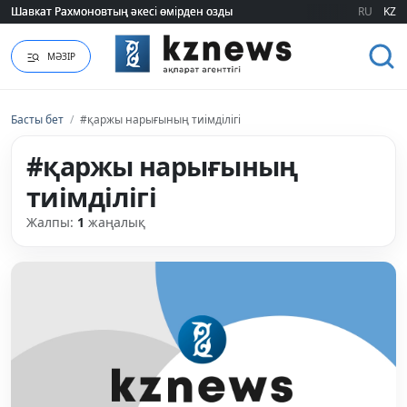
Шавкат Рахмоновтың әкесі өмірден озды
Шавкат Рахмоновтың әкесі өмірден озды
RU
KZ
МӘЗІР
Басты бет
/
#қаржы нарығының тиімділігі
#қаржы нарығының
тиімділігі
Жалпы:
1
жаңалық