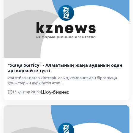
"Жаңа Жетісу" - Алматының жаңа ауданын одан
әрі көркейте түсті
284 отбасы пәтер кілттерін алып, компаниямен бірге жаңа
қоныстарын дүркіретіп атап...
•
Шоу-бизнес
15 қаңтар 2019