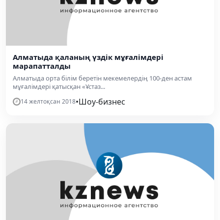
Алматыда қаланың үздік мұғалімдері
марапатталды
Алматыда орта білім беретін мекемелердің 100-ден астам
мұғалімдері қатысқан «Ұстаз...
•
Шоу-бизнес
14 желтоқсан 2018