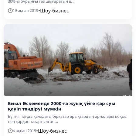
30%-ы бұрынғы газ шығаратын ш...
•
Шоу-бизнес
19 ақпан 2019
Биыл Өскеменде 2000-ға жуық үйге қар суы
қауіп төндіруі мүмкін
Бүгінгі таңда қаладағы бірқатар арықтардың арналары қоқыс
пен қардан тазартылған....
•
Шоу-бизнес
4 ақпан 2019