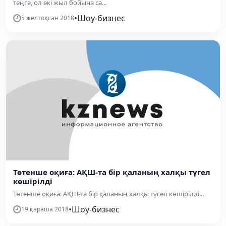
теңге, ол екі жыл бойына са...
•
Шоу-бизнес
5 желтоқсан 2018
Төтенше оқиға: АҚШ-та бір қаланың халқы түгел
көшірілді
Төтенше оқиға: АҚШ-та бір қаланың халқы түгел көшірілді...
•
Шоу-бизнес
19 қараша 2018