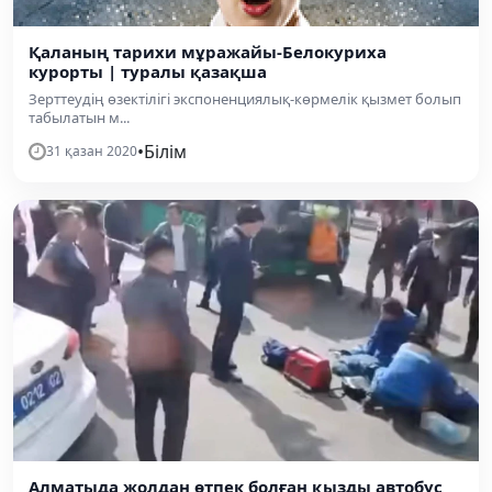
Қаланың тарихи мұражайы-Белокуриха
курорты | туралы қазақша
Зерттеудің өзектілігі экспоненциялық-көрмелік қызмет болып
табылатын м...
•
Білім
31 қазан 2020
Алматыда жолдан өтпек болған қызды автобус