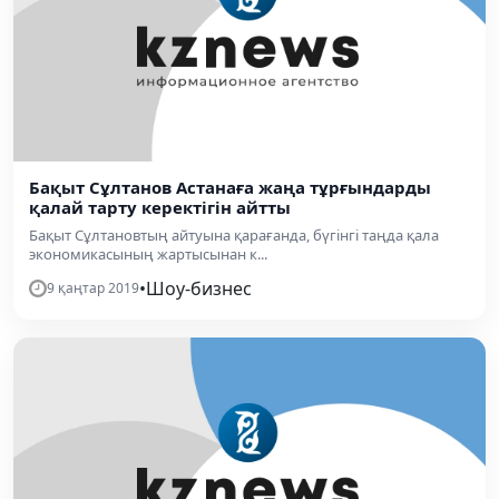
Бақыт Сұлтанов Астанаға жаңа тұрғындарды
қалай тарту керектігін айтты
Бақыт Сұлтановтың айтуына қарағанда, бүгінгі таңда қала
экономикасының жартысынан к...
•
Шоу-бизнес
9 қаңтар 2019