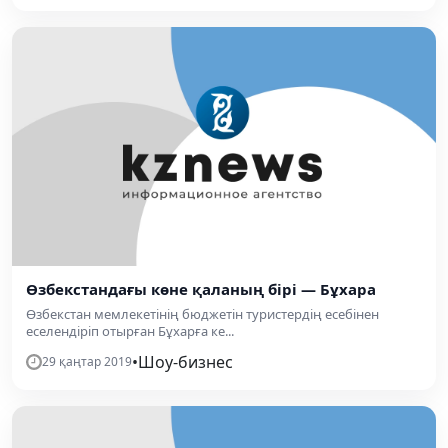
Өзбекстандағы көне қаланың бірі — Бұхара
Өзбекстан мемлекетінің бюджетін туристердің есебінен
еселендіріп отырған Бұхарға ке...
•
Шоу-бизнес
29 қаңтар 2019