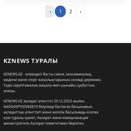
‹
1
2
›
KZNEWS ТУРАЛЫ
KZNEWS.KZ - еліміздегі басты саяси, экономикалық,
мәдени және спорт жаңалықтарының сенімді дереккөзі.
Үздік сараптамалық мақала мен шынайы сұқбаттың
алаңы.
KZNEWS.KZ ақпарат агенттігі 29.12.2023 жылғы
№KZ64VPY00084819 Мерзімді баспасөз басылымын,
ақпараттық агенттікті және желілік басылымды есепке
қою туралы куәлігі, Ақпарат және коммуникация
министрлігінің Ақпарат комитетімен берілген.