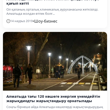
қағып кетті
Ол қаланың орталық клиникалық ауруханасына жеткізілді.
Алматыда жолдан өтпек болғ...
•
Шоу-бизнес
14 наурыз 2019
Алматыда тағы 120 көшеге энергия үнемдейтін
жарықдиодты жарықтандыру орнатылады
Соңғы бірнеше айда Алматыда көшелерді жарықтандырудың