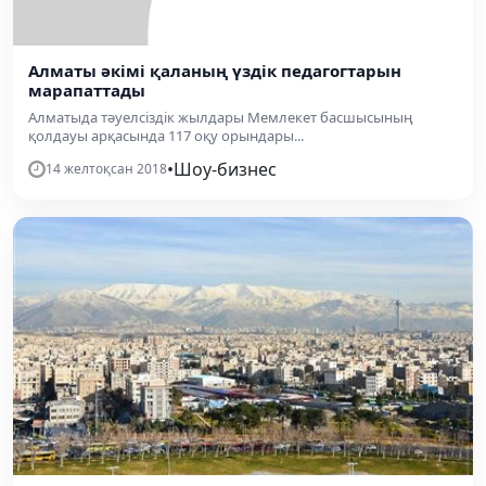
Алматы әкімі қаланың үздік педагогтарын
марапаттады
Алматыда тәуелсіздік жылдары Мемлекет басшысының
қолдауы арқасында 117 оқу орындары...
•
Шоу-бизнес
14 желтоқсан 2018