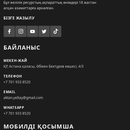
Бұл желілік ресурстың ақпараттық өнімдері 18 жастан
асқан азаматтарға арналған.
БІЗГЕ ЖАЗЫЛУ
БАЙЛАНЫС
МЕКЕН-ЖАЙ
ҚР, Астана қаласы, Әбікен Бектұров көшесі, 4/3
ТЕЛЕФОН
+7 701 933 8520
EMAIL
aktan.yeltay@gmail.com
WHATSAPP
+7 701 933 8520
МОБИЛДІ ҚОСЫМША