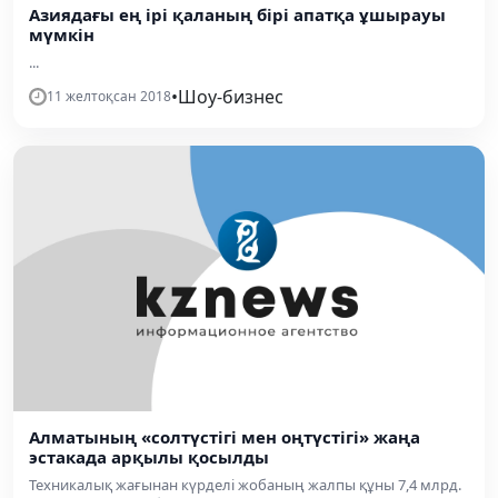
Азиядағы ең ірі қаланың бірі апатқа ұшырауы
мүмкін
...
•
Шоу-бизнес
11 желтоқсан 2018
Алматының «солтүстігі мен оңтүстігі» жаңа
эстакада арқылы қосылды
Техникалық жағынан күрделі жобаның жалпы құны 7,4 млрд.