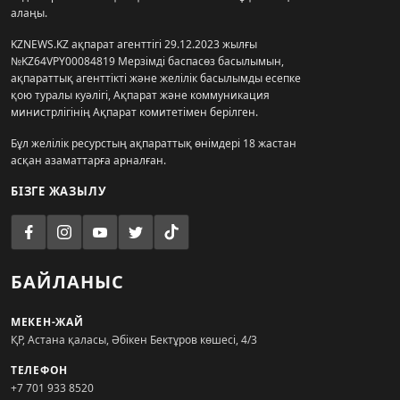
алаңы.
KZNEWS.KZ ақпарат агенттігі 29.12.2023 жылғы
№KZ64VPY00084819 Мерзімді баспасөз басылымын,
ақпараттық агенттікті және желілік басылымды есепке
қою туралы куәлігі, Ақпарат және коммуникация
министрлігінің Ақпарат комитетімен берілген.
Бұл желілік ресурстың ақпараттық өнімдері 18 жастан
асқан азаматтарға арналған.
БІЗГЕ ЖАЗЫЛУ
БАЙЛАНЫС
МЕКЕН-ЖАЙ
ҚР, Астана қаласы, Әбікен Бектұров көшесі, 4/3
ТЕЛЕФОН
+7 701 933 8520