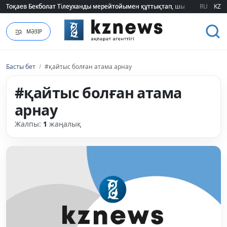
Тоқаев Бекболат Тілеуханды мерейтойымен құттықтап, шығармашылық т
Тоқаев Бекболат Тілеуханды мерейтойымен құттықтап, шығармашылық т
RU
KZ
МӘЗІР
Басты бет
/
#қайтыс болған атама арнау
#қайтыс болған атама
арнау
Жалпы:
1
жаңалық