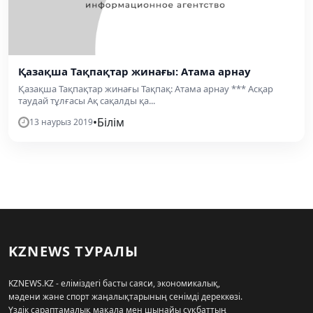
Қазақша Тақпақтар жинағы: Атама арнау
Қазақша Тақпақтар жинағы Тақпақ: Атама арнау *** Асқар
таудай тұлғасы Ақ сақалды қа...
•
Білім
13 наурыз 2019
KZNEWS ТУРАЛЫ
KZNEWS.KZ - еліміздегі басты саяси, экономикалық,
мәдени және спорт жаңалықтарының сенімді дереккөзі.
Үздік сараптамалық мақала мен шынайы сұқбаттың