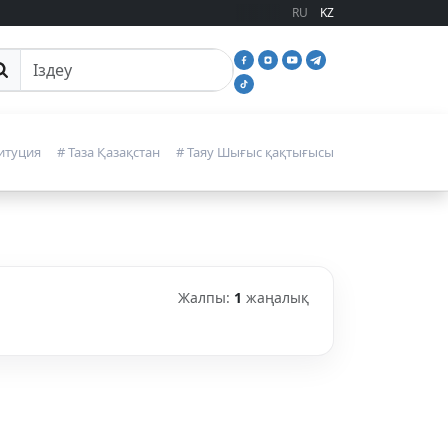
RU
KZ
йттан іздеу
итуция
# Таза Қазақстан
# Таяу Шығыс қақтығысы
Жалпы:
1
жаңалық