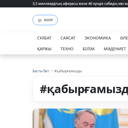
3,5 миллиардтың аферасы және 40 күндік сәбидің көз
3,5 миллиардтың аферасы және 40 күндік сәбидің көз
МӘЗІР
СҰХБАТ
САЯСАТ
ЭКОНОМИКА
ӘЛ
ҚАРЖЫ
ТЕХНО
БІЛІМ
МӘДЕНИЕТ
Басты бет
/
#қабырғамызды
#қабырғамыз