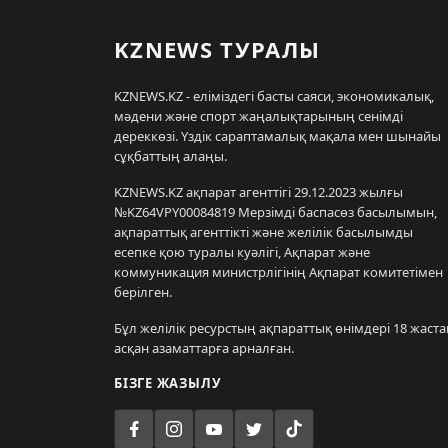
KZNEWS ТУРАЛЫ
KZNEWS.KZ - еліміздегі басты саяси, экономикалық,
мәдени және спорт жаңалықтарының сенімді
дереккөзі. Үздік сараптамалық мақала мен шынайы
сұқбаттың алаңы.
KZNEWS.KZ ақпарат агенттігі 29.12.2023 жылғы
№KZ64VPY00084819 Мерзімді баспасөз басылымын,
ақпараттық агенттікті және желілік басылымды
есепке қою туралы куәлігі, Ақпарат және
коммуникация министрлігінің Ақпарат комитетімен
берілген.
Бұл желілік ресурстың ақпараттық өнімдері 18 жаста
асқан азаматтарға арналған.
БІЗГЕ ЖАЗЫЛУ