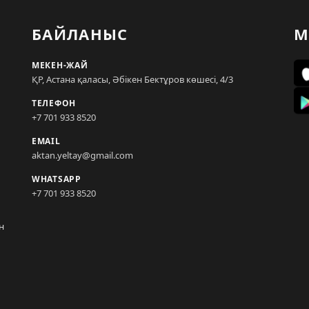
БАЙЛАНЫС
М
МЕКЕН-ЖАЙ
ҚР, Астана қаласы, Әбікен Бектұров көшесі, 4/3
ТЕЛЕФОН
+7 701 933 8520
EMAIL
aktan.yeltay@gmail.com
WHATSAPP
+7 701 933 8520
н