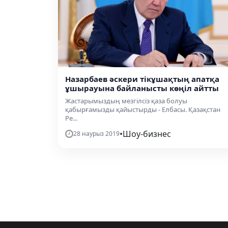
Назарбаев әскери тікұшақтың апатқа
ұшырауына байланысты көңіл айтты
Жастарымыздың мезгілсіз қаза болуы
қабырғамызды қайыстырды - Елбасы. Қазақстан
Ре...
•
Шоу-бизнес
28 наурыз 2019