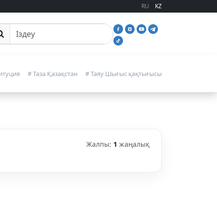
RU
KZ
йттан іздеу
итуция
# Таза Қазақстан
# Таяу Шығыс қақтығысы
Жалпы:
1
жаңалық