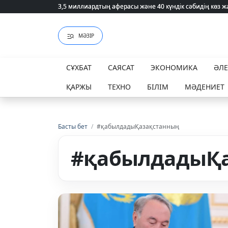
3,5 миллиардтың аферасы және 40 күндік сәбидің көз
3,5 миллиардтың аферасы және 40 күндік сәбидің көз
МӘЗІР
СҰХБАТ
САЯСАТ
ЭКОНОМИКА
ӘЛ
ҚАРЖЫ
ТЕХНО
БІЛІМ
МӘДЕНИЕТ
Басты бет
/
#қабылдадыҚазақстанның
#қабылдадыҚа