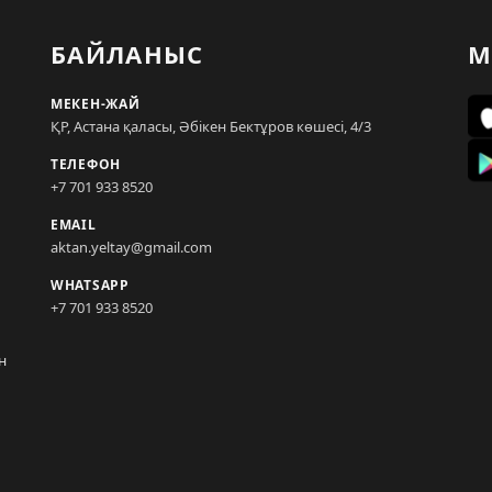
БАЙЛАНЫС
М
МЕКЕН-ЖАЙ
ҚР, Астана қаласы, Әбікен Бектұров көшесі, 4/3
ТЕЛЕФОН
+7 701 933 8520
EMAIL
aktan.yeltay@gmail.com
WHATSAPP
+7 701 933 8520
н