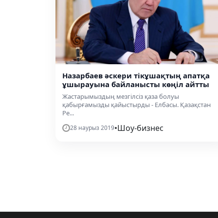
Назарбаев әскери тікұшақтың апатқа
ұшырауына байланысты көңіл айтты
Жастарымыздың мезгілсіз қаза болуы
қабырғамызды қайыстырды - Елбасы. Қазақстан
Ре...
•
Шоу-бизнес
28 наурыз 2019