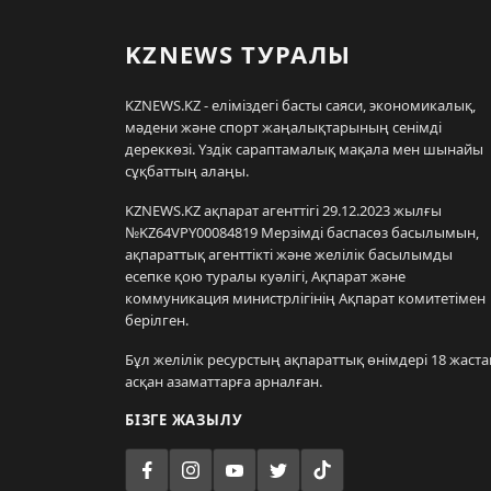
KZNEWS ТУРАЛЫ
KZNEWS.KZ - еліміздегі басты саяси, экономикалық,
мәдени және спорт жаңалықтарының сенімді
дереккөзі. Үздік сараптамалық мақала мен шынайы
сұқбаттың алаңы.
KZNEWS.KZ ақпарат агенттігі 29.12.2023 жылғы
№KZ64VPY00084819 Мерзімді баспасөз басылымын,
ақпараттық агенттікті және желілік басылымды
есепке қою туралы куәлігі, Ақпарат және
коммуникация министрлігінің Ақпарат комитетімен
берілген.
Бұл желілік ресурстың ақпараттық өнімдері 18 жаста
асқан азаматтарға арналған.
БІЗГЕ ЖАЗЫЛУ