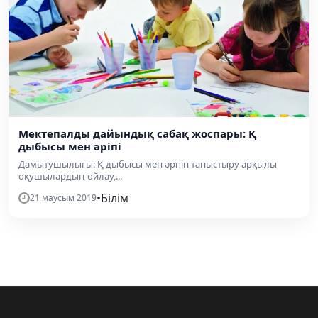
Мектепалды дайындық сабақ жоспары: Қ
дыбысы мен әріпі
Дамытушылығы: Қ дыбысы мен әрпін таныстыру арқылы
оқушылардың ойлау,...
•
Білім
21 маусым 2019