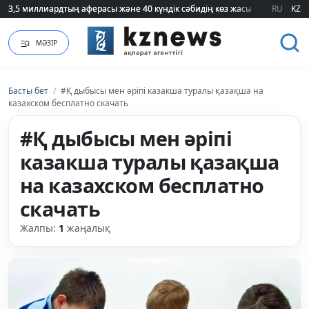
3,5 миллиардтың аферасы және 40 күндік сәбидің көз жасы: Медицинад
3,5 миллиардтың аферасы және 40 күндік сәбидің көз жасы: Медицинад
RU
KZ
МӘЗІР
Басты бет
/
#Қ дыбысы мен әріпі казакша туралы қазақша на
казахском бесплатно скачать
#Қ дыбысы мен әріпі
казакша туралы қазақша
на казахском бесплатно
скачать
Жалпы:
1
жаңалық