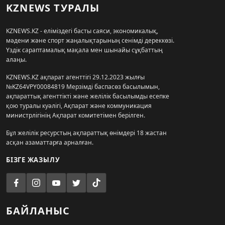
KZNEWS ТУРАЛЫ
KZNEWS.KZ - еліміздегі басты саяси, экономикалық,
мәдени және спорт жаңалықтарының сенімді дереккөзі.
Үздік сараптамалық мақала мен шынайы сұқбаттың
алаңы.
KZNEWS.KZ ақпарат агенттігі 29.12.2023 жылғы
№KZ64VPY00084819 Мерзімді баспасөз басылымын,
ақпараттық агенттікті және желілік басылымды есепке
қою туралы куәлігі, Ақпарат және коммуникация
министрлігінің Ақпарат комитетімен берілген.
Бұл желілік ресурстың ақпараттық өнімдері 18 жастан
асқан азаматтарға арналған.
БІЗГЕ ЖАЗЫЛУ
БАЙЛАНЫС