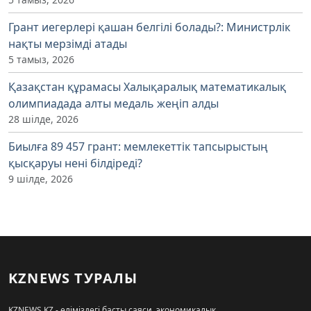
Грант иегерлері қашан белгілі болады?: Министрлік
нақты мерзімді атады
5 тамыз, 2026
Қазақстан құрамасы Халықаралық математикалық
олимпиадада алты медаль жеңіп алды
28 шілде, 2026
Биылға 89 457 грант: мемлекеттік тапсырыстың
қысқаруы нені білдіреді?
9 шілде, 2026
KZNEWS ТУРАЛЫ
KZNEWS.KZ - еліміздегі басты саяси, экономикалық,