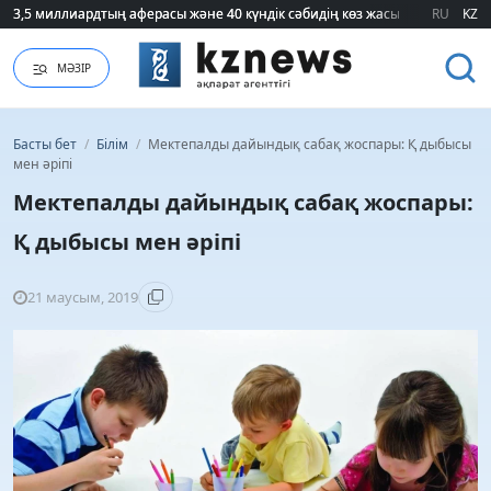
3,5 миллиардтың аферасы және 40 күндік сәбидің көз жасы: Медицинад
3,5 миллиардтың аферасы және 40 күндік сәбидің көз жасы: Медицинад
RU
KZ
МӘЗІР
Басты бет
/
Білім
/
Мектепалды дайындық сабақ жоспары: Қ дыбысы
мен әріпі
Мектепалды дайындық сабақ жоспары:
Қ дыбысы мен әріпі
21 маусым, 2019