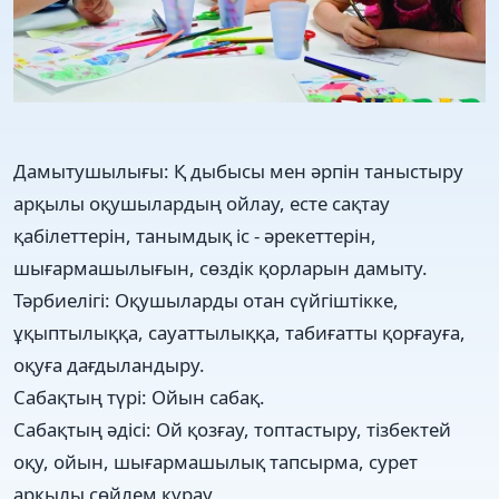
Дамытушылығы: Қ дыбысы мен әрпін таныстыру
арқылы оқушылардың ойлау, есте сақтау
қабілеттерін, танымдық іс - әрекеттерін,
шығармашылығын, сөздік қорларын дамыту.
Тәрбиелігі: Оқушыларды отан сүйгіштікке,
ұқыптылыққа, сауаттылыққа, табиғатты қорғауға,
оқуға дағдыландыру.
Сабақтың түрі: Ойын сабақ.
Сабақтың әдісі: Ой қозғау, топтастыру, тізбектей
оқу, ойын, шығармашылық тапсырма, сурет
арқылы сөйлем құрау