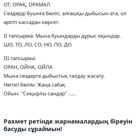
ОТ, ОРАҚ, ОРАМАЛ
Сөздерді буынға бөліп, алғашқы дыбысын ата, ол
әріпті кассадан көрсет.
ІІ тапсырма: Мына буындарды дұрыс оқындар.
ШО, ТО, ЛО, СО, НО, ПО, ДО
ІІІ тапсырма:
ОРАН, ОЙНА, ОЙЛА
Мына сөздерге дыбыстық талдау жасату.
Негізгі бөлім: Жаңа сабақ
Ойын: "Сиқырлы сандар" .....
Рахмет ретінде жарнамалардың біреуін
басуды сұраймын!