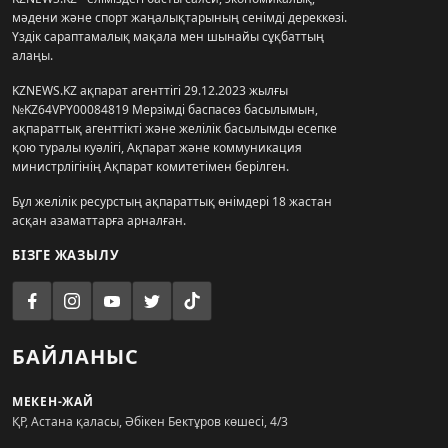
мәдени және спорт жаңалықтарының сенімді дереккөзі.
Үздік сараптамалық мақала мен шынайы сұқбаттың
алаңы.
KZNEWS.KZ ақпарат агенттігі 29.12.2023 жылғы
№KZ64VPY00084819 Мерзімді баспасөз басылымын,
ақпараттық агенттікті және желілік басылымды есепке
қою туралы куәлігі, Ақпарат және коммуникация
министрлігінің Ақпарат комитетімен берілген.
Бұл желілік ресурстың ақпараттық өнімдері 18 жастан
асқан азаматтарға арналған.
БІЗГЕ ЖАЗЫЛУ
БАЙЛАНЫС
МЕКЕН-ЖАЙ
ҚР, Астана қаласы, Әбікен Бектұров көшесі, 4/3