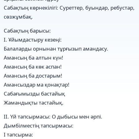
Сабақтың көрнекілігі: Суреттер, буындар, ребустар,
сөзжұмбақ.
Сабақтың барысы:
І. Ұйымдастыру кезеңі:
Балаларды орнынан тұрғызып амандасу.
Амансың ба алтын күн!
Амансың ба көк аспан!
Амансың ба достарым!
Амансыздар ма қонақтар!
Сабағымызды бастайық
Жамандықты тастайық.
ІІ. Үй тапсырмасы: О дыбысы мен әрпі.
Дымбілместің тапсырмасы:
І тапсырма: