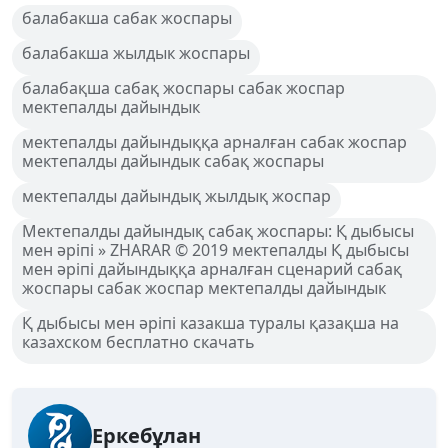
балабакша сабак жоспары
балабакша жылдык жоспары
балабақша сабақ жоспары сабак жоспар
мектепалды дайындык
мектепалды дайындыққа арналған сабак жоспар
мектепалды дайындык сабақ жоспары
мектепалды дайындық жылдық жоспар
Мектепалды дайындық сабақ жоспары: Қ дыбысы
мен әріпі » ZHARAR © 2019 мектепалды Қ дыбысы
мен әріпі дайындыққа арналған сценарий сабақ
жоспары сабак жоспар мектепалды дайындык
Қ дыбысы мен әріпі казакша туралы қазақша на
казахском бесплатно скачать
Еркебұлан