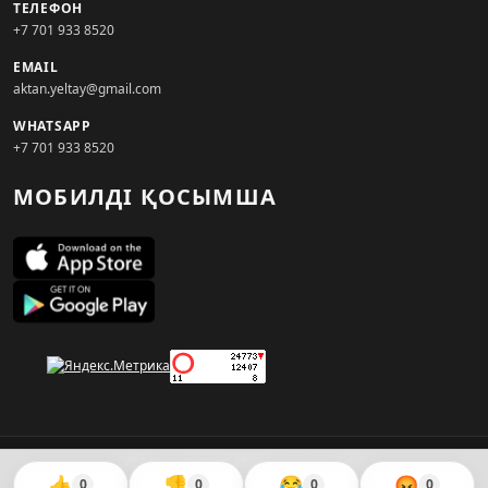
ТЕЛЕФОН
+7 701 933 8520
EMAIL
aktan.yeltay@gmail.com
WHATSAPP
+7 701 933 8520
МОБИЛДІ ҚОСЫМША
© 2026. KZNEWS.KZ ақпарат агенттігі
👍
👎
😂
😡
0
0
0
0