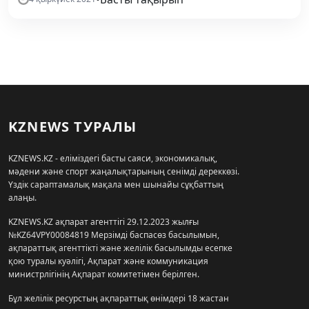
KZNEWS ТУРАЛЫ
KZNEWS.KZ - еліміздегі басты саяси, экономикалық,
мәдени және спорт жаңалықтарының сенімді дереккөзі.
Үздік сараптамалық мақала мен шынайы сұқбаттың
алаңы.
KZNEWS.KZ ақпарат агенттігі 29.12.2023 жылғы
№KZ64VPY00084819 Мерзімді баспасөз басылымын,
ақпараттық агенттікті және желілік басылымды есепке
қою туралы куәлігі, Ақпарат және коммуникация
министрлігінің Ақпарат комитетімен берілген.
Бұл желілік ресурстың ақпараттық өнімдері 18 жастан