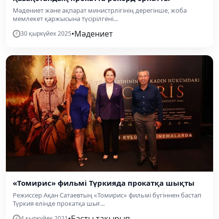
Мәдениет және ақпарат министрлігінің дерегінше, жоба
мемлекет қаржысына түсірілгені...
•
Мәдениет
30 қыркүйек 2025
«Томирис» фильмі Түркияда прокатқа шықты
Режиссер Ақан Сатаевтың «Томирис» фильмі бүгіннен бастап
Түркия елінде прокатқа шығ...
•
Басты тақырып
4 қыркүйек 2021