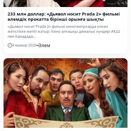
233 млн доллар: «Дьявол носит Prada 2» фильмі
әлемдік прокатта бірінші орынға шықты
«Дьявол носит Prada 2» фильмі кинотеатрларда үлкен
жетістікке жетіп жатыр. Кино алғашқы демалыс күндері АҚШ
пен Канадада...
•
Әлем
4 мамыр 2026