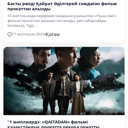
Басты рөлді Қайрат Әділгерей сомдаған фильм
прокаттан алынды
10 желтоқсанда көрермен назарына ұсынылған «Руың кім?»
фильмі прокаттан алынып тасталады, деп хабарлайды
kznews.kz. Tige...
•
Қоғам
17 желтоқсан 2025
“1 миллиард»: «QAITADAN» фильмі
қазақстандық прокатта рекорд орнатты