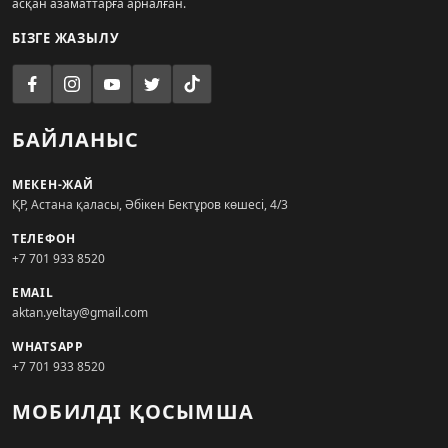
асқан азаматтарға арналған.
БІЗГЕ ЖАЗЫЛУ
БАЙЛАНЫС
МЕКЕН-ЖАЙ
ҚР, Астана қаласы, Әбікен Бектұров көшесі, 4/3
ТЕЛЕФОН
+7 701 933 8520
EMAIL
aktan.yeltay@gmail.com
WHATSAPP
+7 701 933 8520
МОБИЛДІ ҚОСЫМША