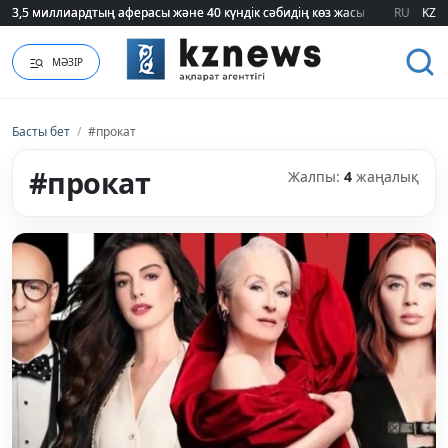
3,5 миллиардтың аферасы және 40 күндік сәбидің көз жасы: Медицинад
3,5 миллиардтың аферасы және 40 күндік сәбидің көз жасы: Медицинад
RU
KZ
МӘЗІР
Басты бет
/
#прокат
#прокат
Жалпы:
4
жаңалық