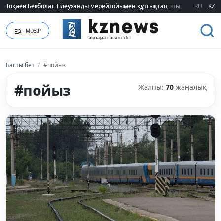
Тоқаев Бекболат Тілеуханды мерейтойымен құттықтап, шығармашылық т
Тоқаев Бекболат Тілеуханды мерейтойымен құттықтап, шығармашылық т
RU
KZ
МӘЗІР
Басты бет
/
#пойыз
#пойыз
Жалпы:
70
жаңалық