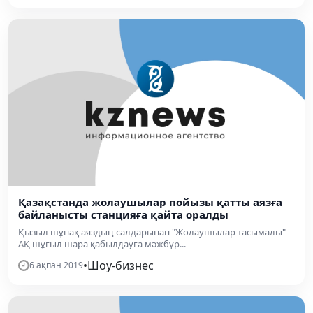
Қазақстанда жолаушылар пойызы қатты аязға
байланысты станцияға қайта оралды
Қызыл шұнақ аяздың салдарынан "Жолаушылар тасымалы"
АҚ шұғыл шара қабылдауға мәжбүр...
•
Шоу-бизнес
6 ақпан 2019