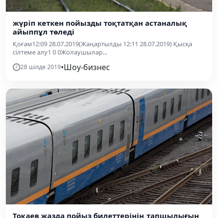
жүріп кеткен пойызды тоқтатқан астаналық
айыппұл төледі
Қоғам12:09 28.07.2019(Жаңартылды 12:11 28.07.2019) Қысқа
сілтеме алу1 0 0Жолаушылар...
•
Шоу-бизнес
28 шілде 2019
Тоқаев жазда пойыз билеттерінің тапшылығын