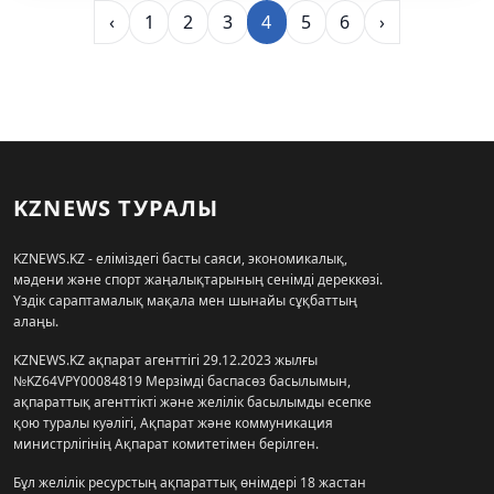
‹
1
2
3
4
5
6
›
KZNEWS ТУРАЛЫ
KZNEWS.KZ - еліміздегі басты саяси, экономикалық,
мәдени және спорт жаңалықтарының сенімді дереккөзі.
Үздік сараптамалық мақала мен шынайы сұқбаттың
алаңы.
KZNEWS.KZ ақпарат агенттігі 29.12.2023 жылғы
№KZ64VPY00084819 Мерзімді баспасөз басылымын,
ақпараттық агенттікті және желілік басылымды есепке
қою туралы куәлігі, Ақпарат және коммуникация
министрлігінің Ақпарат комитетімен берілген.
Бұл желілік ресурстың ақпараттық өнімдері 18 жастан