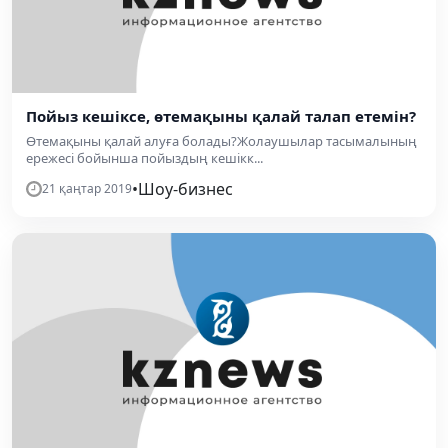
Пойыз кешіксе, өтемақыны қалай талап етемін?
Өтемақыны қалай алуға болады?Жолаушылар тасымалының
ережесі бойынша пойыздың кешікк...
•
Шоу-бизнес
21 қаңтар 2019