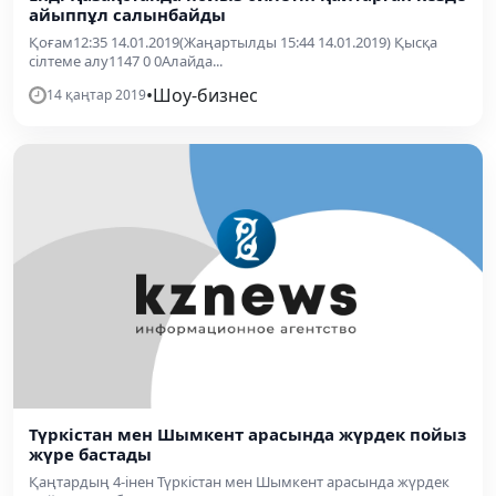
айыппұл салынбайды
Қоғам12:35 14.01.2019(Жаңартылды 15:44 14.01.2019) Қысқа
сілтеме алу1147 0 0Алайда...
•
Шоу-бизнес
14 қаңтар 2019
Түркістан мен Шымкент арасында жүрдек пойыз
жүре бастады
Қаңтардың 4-інен Түркістан мен Шымкент арасында жүрдек