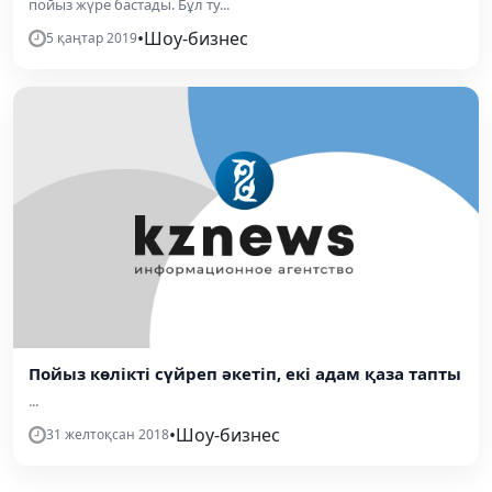
пойыз жүре бастады. Бұл ту...
•
Шоу-бизнес
5 қаңтар 2019
Пойыз көлікті сүйреп әкетіп, екі адам қаза тапты
...
•
Шоу-бизнес
31 желтоқсан 2018