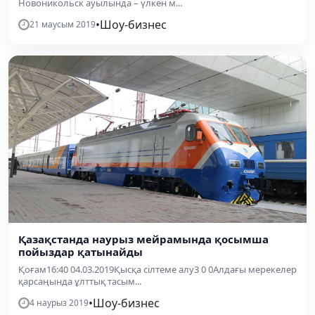
Новоникольск ауылында – үлкен м...
•
Шоу-бизнес
21 маусым 2019
Қазақстанда наурыз мейрамында қосымша
пойыздар қатынайды
Қоғам16:40 04.03.2019Қысқа сілтеме алу3 0 0Алдағы мерекелер
қарсаңында ұлттық тасым...
•
Шоу-бизнес
4 наурыз 2019