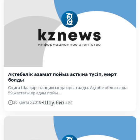
Ақтөбелік азамат пойыз астына түсіп, мерт
болды
Оқиға Шалқар станциясында орын алды. Ақтөбе облысында
59 жастағы ер адам пойы...
•
Шоу-бизнес
30 қаңтар 2019