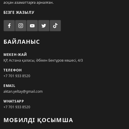
асқан азаматтарға арналған.
БІЗГЕ ЖАЗЫЛУ
БАЙЛАНЫС
МЕКЕН-ЖАЙ
ҚР, Астана қаласы, Әбікен Бектұров көшесі, 4/3
ТЕЛЕФОН
+7 701 933 8520
EMAIL
aktan.yeltay@gmail.com
WHATSAPP
+7 701 933 8520
МОБИЛДІ ҚОСЫМША