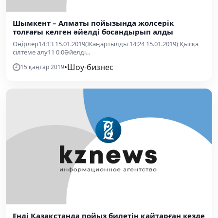
Шымкент – Алматы пойызында жолсерік
толғағы келген әйелді босандырып алды
Өңірлер14:13 15.01.2019(Жаңартылды 14:24 15.01.2019) Қысқа
сілтеме алу11 0 0Әйелді...
•
Шоу-бизнес
15 қаңтар 2019
Енді Қазақстанда пойыз билетін қайтарған кезде