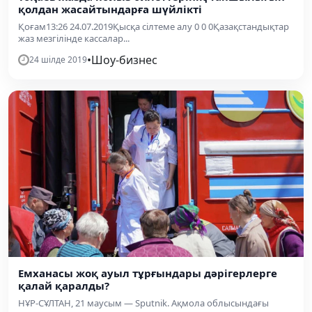
қолдан жасайтындарға шүйлікті
Қоғам13:26 24.07.2019Қысқа сілтеме алу 0 0 0Қазақстандықтар
жаз мезгілінде кассалар...
•
Шоу-бизнес
24 шілде 2019
Емханасы жоқ ауыл тұрғындары дәрігерлерге
қалай қаралды?
НҰР-СҰЛТАН, 21 маусым — Sputnik. Ақмола облысындағы