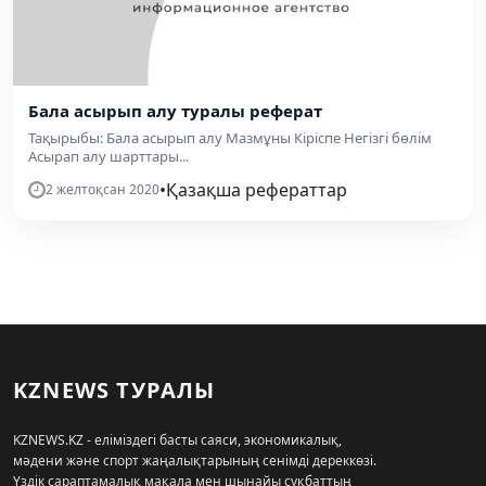
Бала асырып алу туралы реферат
Тақырыбы: Бала асырып алу Мазмұны Кіріспе Негізгі бөлім
Асырап алу шарттары...
•
Қазақша рефераттар
2 желтоқсан 2020
KZNEWS ТУРАЛЫ
KZNEWS.KZ - еліміздегі басты саяси, экономикалық,
мәдени және спорт жаңалықтарының сенімді дереккөзі.
Үздік сараптамалық мақала мен шынайы сұқбаттың