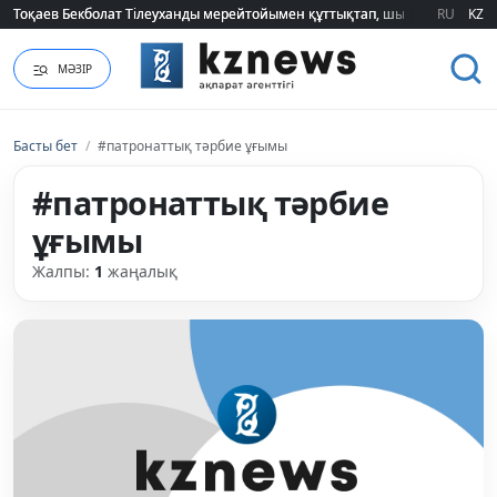
Тоқаев Бекболат Тілеуханды мерейтойымен құттықтап, шығармашылық т
Тоқаев Бекболат Тілеуханды мерейтойымен құттықтап, шығармашылық т
RU
KZ
МӘЗІР
Басты бет
/
#патронаттық тәрбие ұғымы
#патронаттық тәрбие
ұғымы
Жалпы:
1
жаңалық