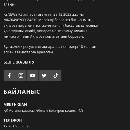
алаңы.
KZNEWS.KZ ақпарат агенттігі 29.12.2023 жылғы
№KZ64VPY00084819 Мерзімді баспасөз басылымын,
ақпараттық агенттікті және желілік басылымды есепке
қою туралы куәлігі, Ақпарат және коммуникация
министрлігінің Ақпарат комитетімен берілген.
Бұл желілік ресурстың ақпараттық өнімдері 18 жастан
асқан азаматтарға арналған.
БІЗГЕ ЖАЗЫЛУ
БАЙЛАНЫС
МЕКЕН-ЖАЙ
ҚР, Астана қаласы, Әбікен Бектұров көшесі, 4/3
ТЕЛЕФОН
+7 701 933 8520