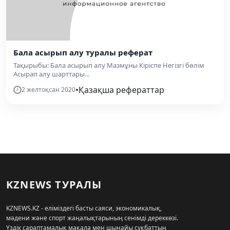
Бала асырып алу туралы реферат
Тақырыбы: Бала асырып алу Мазмұны Кіріспе Негізгі бөлім
Асырап алу шарттары...
•
Қазақша рефераттар
2 желтоқсан 2020
KZNEWS ТУРАЛЫ
KZNEWS.KZ - еліміздегі басты саяси, экономикалық,
мәдени және спорт жаңалықтарының сенімді дереккөзі.
Үздік сараптамалық мақала мен шынайы сұқбаттың