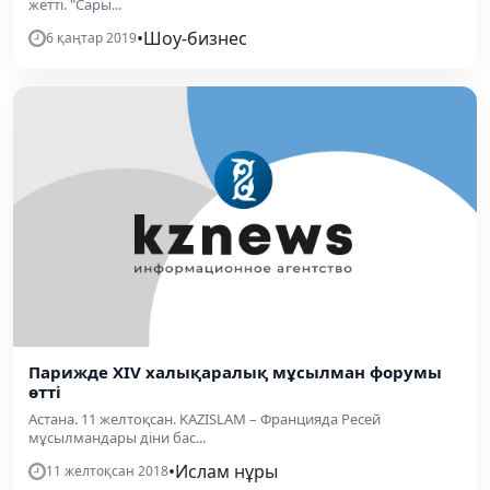
жетті. "Сары...
•
Шоу-бизнес
6 қаңтар 2019
Парижде XIV халықаралық мұсылман форумы
өтті
Астана. 11 желтоқсан. KAZISLAM – Францияда Ресей
мұсылмандары діни бас...
•
Ислам нұры
11 желтоқсан 2018