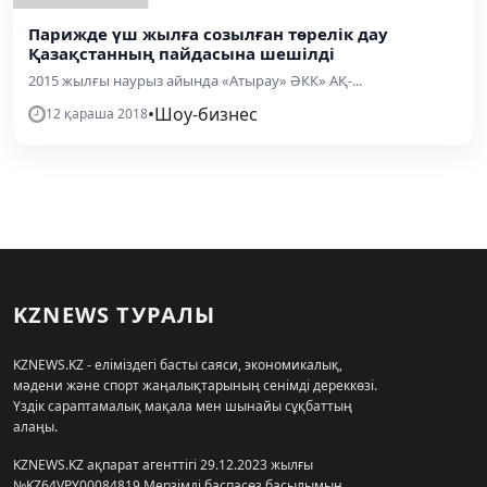
Парижде үш жылға созылған төрелік дау
Қазақстанның пайдасына шешілді
2015 жылғы наурыз айында «Атырау» ӘКК» АҚ-...
•
Шоу-бизнес
12 қараша 2018
KZNEWS ТУРАЛЫ
KZNEWS.KZ - еліміздегі басты саяси, экономикалық,
мәдени және спорт жаңалықтарының сенімді дереккөзі.
Үздік сараптамалық мақала мен шынайы сұқбаттың
алаңы.
KZNEWS.KZ ақпарат агенттігі 29.12.2023 жылғы
№KZ64VPY00084819 Мерзімді баспасөз басылымын,