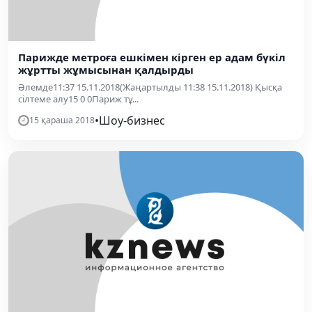
Парижде метроға ешкімен кірген ер адам бүкіл
жұртты жұмысынан қалдырды
Әлемде11:37 15.11.2018(Жаңартылды 11:38 15.11.2018) Қысқа
сілтеме алу15 0 0Париж тұ...
•
Шоу-бизнес
15 қараша 2018