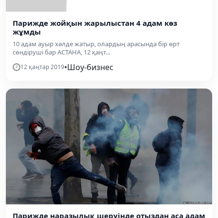
Парижде жойқын жарылыстан 4 адам көз
жұмды
10 адам ауыр хәлде жатыр, олардың арасында бір өрт
сөндіруші бар АСТАНА, 12 қаңт...
•
Шоу-бизнес
12 қаңтар 2019
Парижде наразылық шеруінде отыздан аса адам