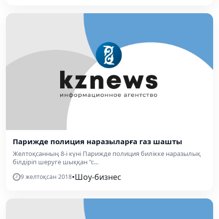
Парижде полиция наразыларға газ шашты
Желтоқсанның 8-і күні Парижде полиция билікке наразылық
білдіріп шеруге шыққан "с...
•
Шоу-бизнес
9 желтоқсан 2018