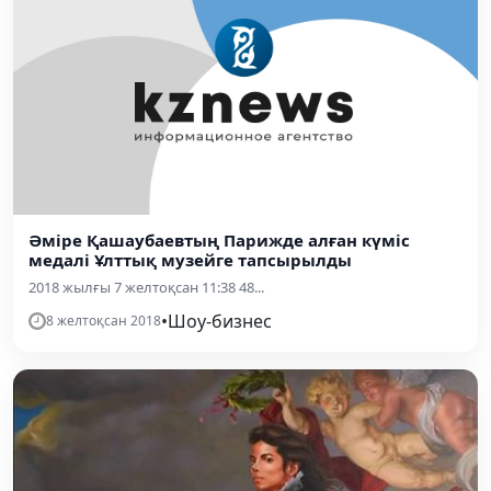
Әміре Қашаубаевтың Парижде алған күміс
медалі Ұлттық музейге тапсырылды
2018 жылғы 7 желтоқсан 11:38 48...
•
Шоу-бизнес
8 желтоқсан 2018