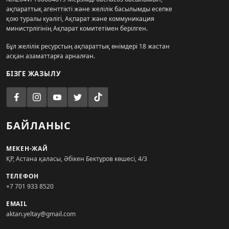
ақпараттық агенттікті және желілік басылымды есепке
қою туралы куәлігі, Ақпарат және коммуникация
министрлігінің Ақпарат комитетімен берілген.
Бұл желілік ресурстың ақпараттық өнімдері 18 жастан
асқан азаматтарға арналған.
БІЗГЕ ЖАЗЫЛУ
БАЙЛАНЫС
МЕКЕН-ЖАЙ
ҚР, Астана қаласы, Әбікен Бектұров көшесі, 4/3
ТЕЛЕФОН
+7 701 933 8520
EMAIL
aktan.yeltay@gmail.com