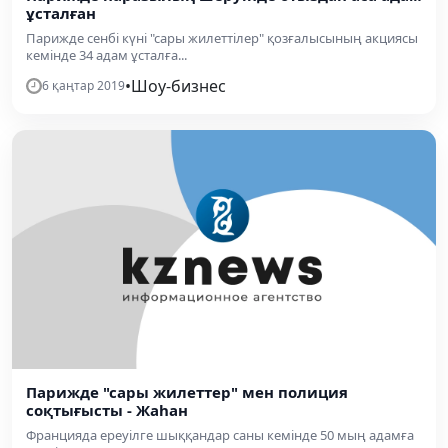
ұсталған
Парижде сенбі күні "сары жилеттілер" қозғалысының акциясы
кемінде 34 адам ұсталға...
•
Шоу-бизнес
6 қаңтар 2019
Парижде "сары жилеттер" мен полиция
соқтығысты - Жаһан
Францияда ереуілге шыққандар саны кемінде 50 мың адамға