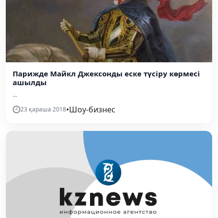
Парижде Майкл Джексонды еске түсіру көрмесі
ашылды
...
•
Шоу-бизнес
23 қараша 2018