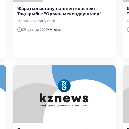
Жаратылыстану пәнінен конспект.
Тақырыбы: "Орман мекендеушілер".
Жаратылыстану пәні...
К
•
Білім
29 қаңтар 2019