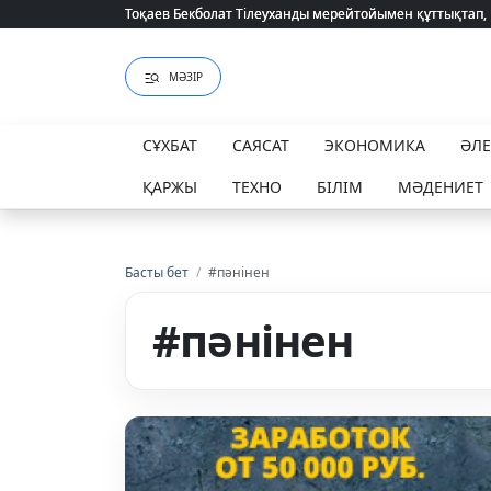
Тоқаев Бекболат Тілеуханды мерейтойымен құттықтап,
Тоқаев Бекболат Тілеуханды мерейтойымен құттықтап,
МӘЗІР
СҰХБАТ
САЯСАТ
ЭКОНОМИКА
ӘЛ
ҚАРЖЫ
ТЕХНО
БІЛІМ
МӘДЕНИЕТ
Басты бет
/
#пәнінен
#пәнінен