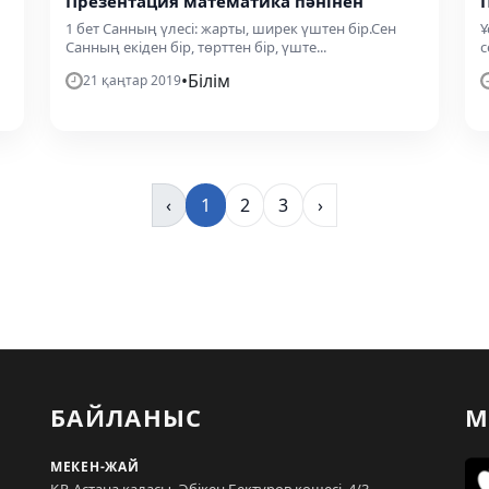
Презентация математика пәнінен
1 бет Санның үлесі: жарты, ширек үштен бір.Сен
Ұ
Санның екіден бір, төрттен бір, үште...
с
•
Білім
21 қаңтар 2019
‹
1
2
3
›
БАЙЛАНЫС
М
МЕКЕН-ЖАЙ