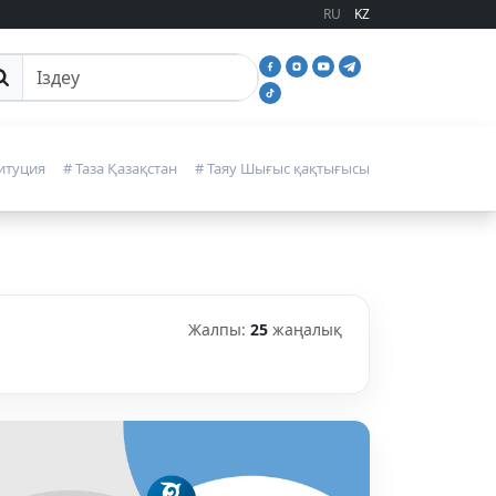
RU
KZ
йттан іздеу
итуция
# Таза Қазақстан
# Таяу Шығыс қақтығысы
Жалпы:
25
жаңалық