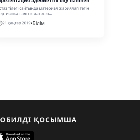
Презентация әдебиеттік оқу пәнінен
стаз тілегі сайтында материал жариялап тегін
ертификат, алғыс хат жән...
•
Білім
21 қаңтар 2019
ОБИЛДІ ҚОСЫМША