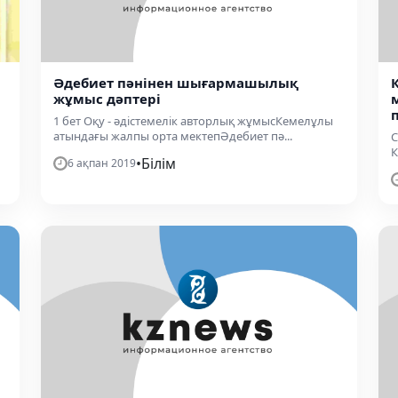
Әдебиет пәнінен шығармашылық
жұмыс дәптері
1 бет Оқу - әдістемелік авторлық жұмысКемелұлы
атындағы жалпы орта мектепӘдебиет пә...
С
К
•
Білім
6 ақпан 2019