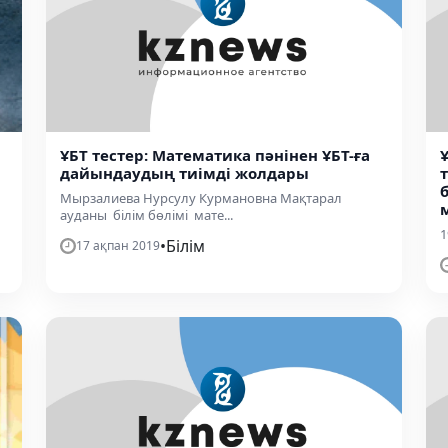
ҰБТ тестер: Математика пәнінен ҰБТ-ға
дайындаудың тиімді жолдары
Мырзалиева Нурсулу Курмановна Мақтарал
ауданы білім бөлімі мате...
1
•
Білім
17 ақпан 2019