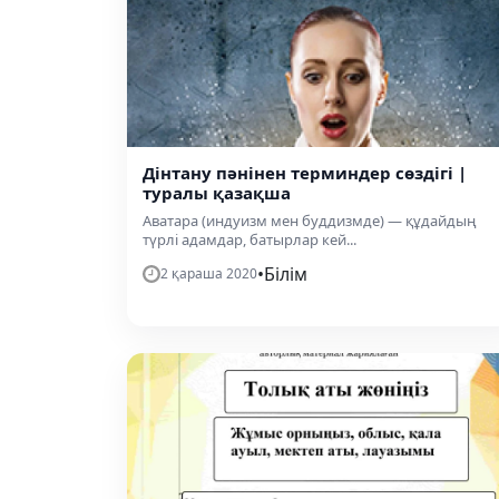
Дінтану пәнінен терминдер сөздігі |
туралы қазақша
Аватара (индуизм мен буддизмде) — құдайдың
түрлі адамдар, батырлар кей...
•
Білім
2 қараша 2020