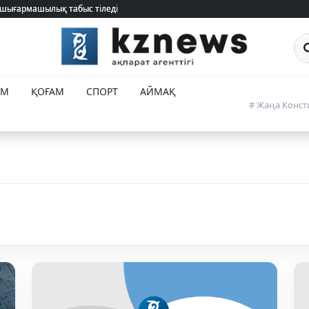
 шығармашылық табыс тіледі
 шығармашылық табыс тіледі
Са
ЕМ
ҚОҒАМ
СПОРТ
АЙМАҚ
# Жаңа Конст