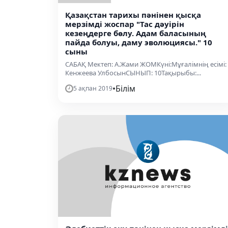
Қазақстан тарихы пәнінен қысқа
мерзімді жоспар "Тас дәуірін
кезеңдерге бөлу. Адам баласының
пайда болуы, даму эволюциясы." 10
сыны
САБАҚ Мектеп: А.Жами ЖОМКүні:Мұғалімнің есімі:
Кенжеева УлбосынСЫНЫП: 10Тақырыбы:...
•
Білім
5 ақпан 2019