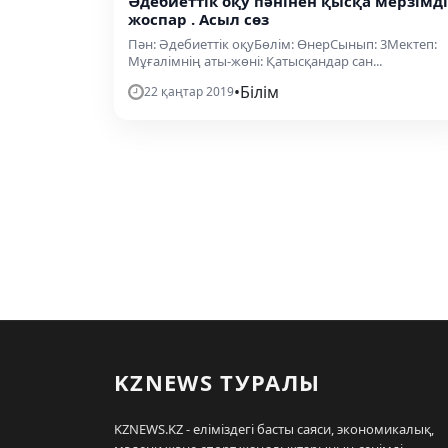
Әдебиеттік оқу пәнінен қысқа мерзімді
жоспар . Асыл сөз
Пән: Әдебиеттік оқуБөлім: ӨнерСынып: 3Мектеп:
Мұғалімнің аты-жөні: Қатысқандар сан...
•
Білім
22 қаңтар 2019
KZNEWS ТУРАЛЫ
KZNEWS.KZ - еліміздегі басты саяси, экономикалық,