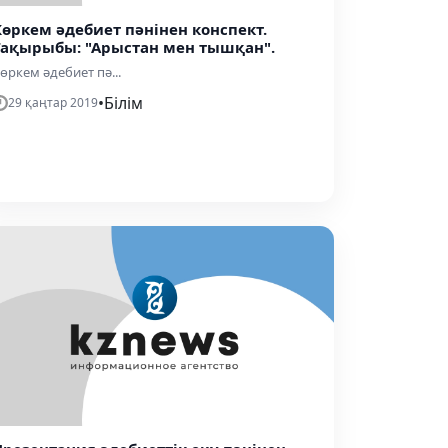
Көркем әдебиет пәнінен конспект.
Тақырыбы: "Арыстан мен тышқан".
өркем әдебиет пә...
•
Білім
29 қаңтар 2019