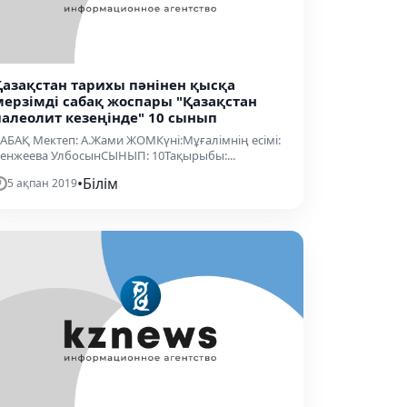
Қазақстан тарихы пәнінен қысқа
мерзімді сабақ жоспары "Қазақстан
палеолит кезеңінде" 10 сынып
АБАҚ Мектеп: А.Жами ЖОМКүні:Мұғалімнің есімі:
енжеева УлбосынСЫНЫП: 10Тақырыбы:...
•
Білім
5 ақпан 2019