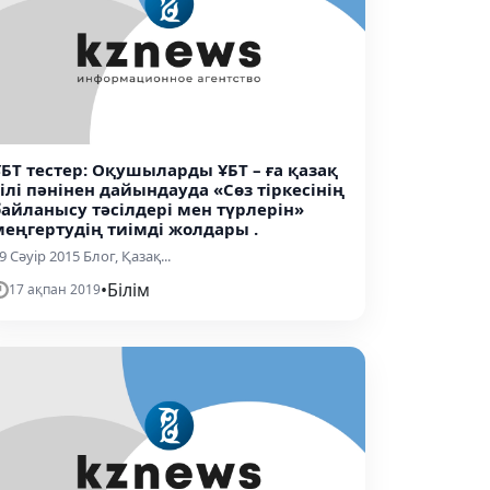
ҰБТ тестер: Оқушыларды ҰБТ – ға қазақ
тілі пәнінен дайындауда «Сөз тіркесінің
байланысу тәсілдері мен түрлерін»
меңгертудің тиімді жолдары .
9 Сәуір 2015 Блог, Қазақ...
•
Білім
17 ақпан 2019