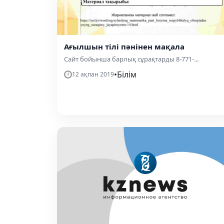
Ағылшын тілі пәнінен мақала
Сайт бойынша барлық сұрақтарды 8-771-...
•
Білім
12 ақпан 2019